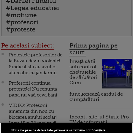
#Daniel Funeriu
#Legea educatiei
#motiune
#profesori
#proteste
Pe acelasi subiect:
Prima pagina pe
scurt:
Protestele profesorilor de
la Buzau devin violente!
Invață să ții
Sindicalistii au avut o
sub control
cheltuielile
altercatie cu jandarmii
de sărbători.
Cum
Profesorii continua
protestele! Nu renunta
funcționează cardul de
pana nu vad ceva bani
cumpărături
VIDEO: Profesorii
ameninta din nou cu
Incont , site-ul Știrile Pro
blocarea anului scolar!
TV de informații
Intre 15 si 30 mai va fi
economice și educație
greva de avertisment
Nouă ne pasă ca datele tale personale să rămână confidențiale