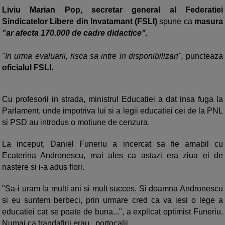
Liviu Marian Pop, secretar general al Federatiei
Sindicatelor Libere din Invatamant (FSLI)
spune ca
masura
"ar afecta 170.000 de cadre didactice".
"In urma evaluarii, risca sa intre in disponibilizari",
puncteaza
oficialul FSLI.
Cu profesorii in strada, ministrul Educatiei a dat insa fuga la
Parlament, unde impotriva lui si a legii educatiei cei de la PNL
si PSD au introdus o motiune de cenzura.
La inceput, Daniel Funeriu a incercat sa fie amabil cu
Ecaterina Andronescu, mai ales ca astazi era ziua ei de
nastere si i-a adus flori.
"Sa-i uram la multi ani si mult succes. Si doamna Andronescu
si eu suntem berbeci, prin urmare cred ca va iesi o lege a
educatiei cat se poate de buna...", a explicat optimist Funeriu.
Numai ca trandafirii erau...portocalii.