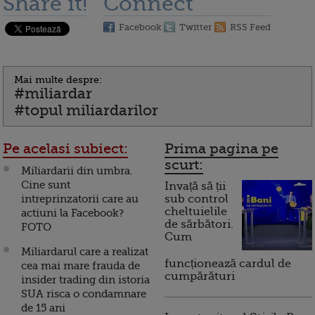
Share it!
Connect
Facebook
Twitter
RSS Feed
Mai multe despre:
#miliardar
#topul miliardarilor
Pe acelasi subiect:
Prima pagina pe
scurt:
Miliardarii din umbra.
Cine sunt
Invață să ții
intreprinzatorii care au
sub control
cheltuielile
actiuni la Facebook?
de sărbători.
FOTO
Cum
Miliardarul care a realizat
funcționează cardul de
cea mai mare frauda de
cumpărături
insider trading din istoria
SUA risca o condamnare
de 15 ani