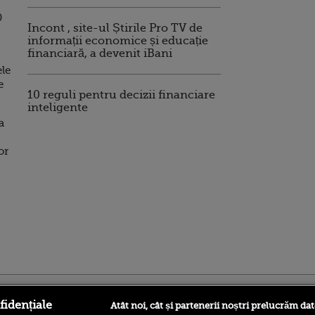
0
Incont , site-ul Știrile Pro TV de
informații economice și educație
financiară, a devenit iBani
ele
e
10 reguli pentru decizii financiare
inteligente
a
or
ro
foodstory.ro
Procinema.ro
fidențiale
Atât noi, cât și partenerii noștri prelucrăm dat