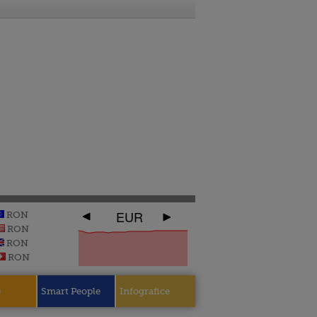
EUR
RON
RON
RON
RON
e
Smart People
Infografice