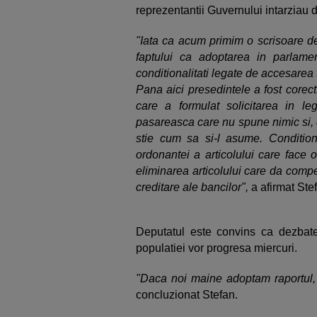
reprezentantii Guvernului intarziau 
"Iata ca acum primim o scrisoare d
faptului ca adoptarea in parlam
conditionalitati legate de accesare
Pana aici presedintele a fost corec
care a formulat solicitarea in l
pasareasca care nu spune nimic si, 
stie cum sa si-l asume. Conditiona
ordonantei a articolului care face o
eliminarea articolului care da compe
creditare ale bancilor",
a afirmat Ste
Deputatul este convins ca dezbate
populatiei vor progresa miercuri.
"Daca noi maine adoptam raportul, 
concluzionat Stefan.