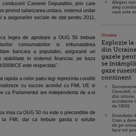
Alegeri eu
e conducerii Camerei Deputatilor, prin care
aleg condu
or privind salarizarea unitara, sistemul unitar
care este m
i a asigurarilor sociale de stat pentru 2011,
Ucraina
re ca legea de aprobare a OUG 50 trebuie
Explozie la
turilor consumatorilor si imbunatatirea
din Ucraina
ditare bancara a populatiei, asigurand un
gazele pent
 stabilitate in sistemul financiar, pe baza
se întâmplă 
8/2008/CE este respectata".
gaze ruseșt
continent
rapida a celor patru legi reprezinta conditii
inalizeze cu succes acordul cu FMI, UE si
Documente d
Cernobîl, c
tie ca Parlamentul are independenta de a-si
din istorie,
accidente 
de URSS
ea insa ca OUG 50 nu este o preconditie de
Inundație d
 la FMI, dar ca trebuie gasita o solutie
Cum a deve
de pe urma
face tot po