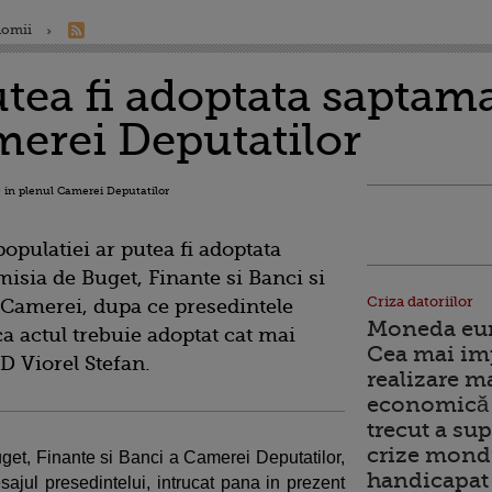
nomii
tea fi adoptata saptama
merei Deputatilor
opulatiei ar putea fi adoptata
isia de Buget, Finante si Banci si
Criza datoriilor
 Camerei, dupa ce presedintele
Moneda euro
a actul trebuie adoptat cat mai
Cea mai im
SD Viorel Stefan.
realizare m
economică 
trecut a sup
crize mondi
get, Finante si Banci a Camerei Deputatilor,
handicapat 
ajul presedintelui, intrucat pana in prezent