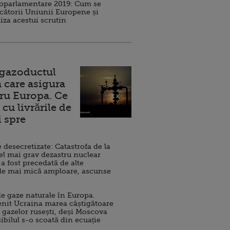
roparlamentare 2019: Cum se
cătorii Uniunii Europene și
iza acestui scrutin
 gazoductul
 care asigura
ru Europa. Ce
cu livrările de
i spre
esecretizate: Catastrofa de la
el mai grav dezastru nuclear
 a fost precedată de alte
de mai mică amploare, ascunse
e gaze naturale în Europa.
nit Ucraina marea câștigătoare
 gazelor rusești, deși Moscova
sibilul s-o scoată din ecuație