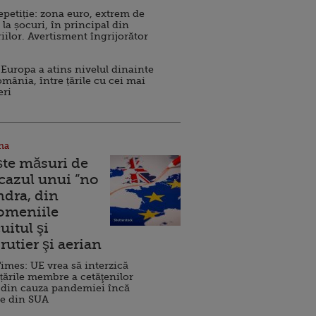
repetiție: zona euro, extrem de
 la șocuri, în principal din
iilor. Avertisment îngrijorător
Europa a atins nivelul dinainte
omânia, între țările cu cei mai
eri
na
ște măsuri de
 cazul unui ”no
ndra, din
Domeniile
uitul şi
rutier şi aerian
imes: UE vrea să interzică
 țările membre a cetăţenilor
 din cauza pandemiei încă
ve din SUA