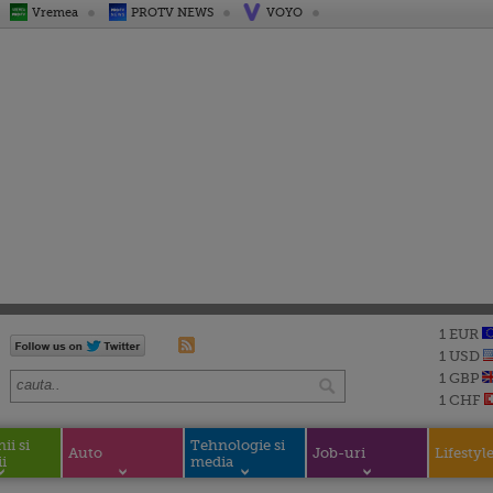
Vremea
PROTV NEWS
VOYO
1 EUR
1 USD
1 GBP
1 CHF
i si
Tehnologie si
Auto
Job-uri
Lifestyl
i
media