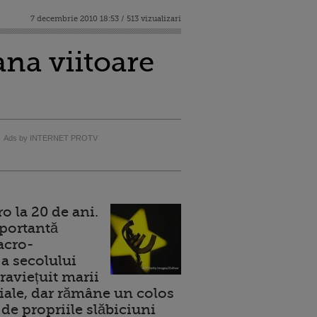
7 decembrie 2010 18:53 / 513 vizualizari
na viitoare
Ads by INTERNET PROTV
 la 20 de ani.
portantă
acro-
a secolului
raviețuit marii
ale, dar rămâne un colos
de propriile slăbiciuni