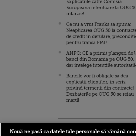
Explicatiile catre Comisia
Europeana referitoare la OUG 5
intarzie!
Ce nu a vrut Franks sa spuna:
Neaplicarea OUG 50 la contract
de credit in derulare, preconditi
pentru transa FMI!
ANPC: CE a primit plangeri de l
banci din Romania pe OUG 50,
dar intelege intentiile autoritatil
Bancile vor fi obligate sa dea
explicatii clientilor, in scris,
privind termenii din contracte!
Dezbaterile pe OUG 50 se reiau
marti!
Stirileprotv.ro
ilike-it.
Nouă ne pasă ca datele tale personale să rămână con