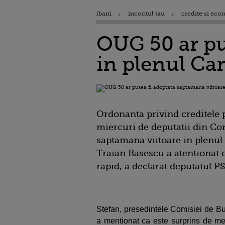
ibani
incontul tau
credite si eco
OUG 50 ar pu
in plenul Ca
Ordonanta privind creditele p
miercuri de deputatii din Com
saptamana viitoare in plenul
Traian Basescu a atentionat c
rapid, a declarat deputatul P
Stefan, presedintele Comisiei de Bu
a mentionat ca este surprins de mes