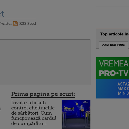
t
Twitter
RSS Feed
Top articole i
cele mai citite
Prima pagina pe scurt:
Invață să ții sub
control cheltuielile
i
de sărbători. Cum
funcționează cardul
de cumpărături