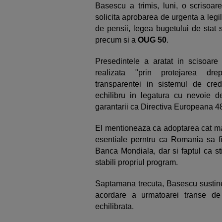
Basescu a trimis, luni, o scrisoar
solicita aprobarea de urgenta a legil
de pensii, legea bugetului de stat s
precum si a
OUG 50
.
Presedintele a aratat in scisoa
realizata "prin protejarea drep
transparentei in sistemul de cre
echilibru in legatura cu nevoie de
garantarii ca Directiva Europeana 4
El mentioneaza ca adoptarea cat mai 
esentiale perntru ca Romania sa f
Banca Mondiala, dar si faptul ca s
stabili propriul program.
Saptamana trecuta, Basescu sustin
acordare a urmatoarei transe de
echilibrata.