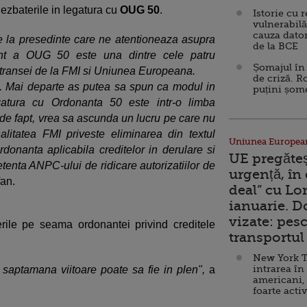
dezbaterile in legatura cu
OUG 50
.
Istorie cu 
vulnerabilă
cauza dator
e la presedinte care ne atentioneaza asupra
de la BCE
ent a OUG 50 este una dintre cele patru
Șomajul în 
a transei de la FMI si Uniunea Europeana.
de criză. R
t. Mai departe as putea sa spun ca modul in
puțini șom
egatura cu Ordonanta 50 este intr-o limba
de fapt, vrea sa ascunda un lucru pe care nu
litatea FMI priveste eliminarea din textul
Uniunea Europea
rdonanta aplicabila creditelor in derulare si
UE pregăte
tenta ANPC-ului de ridicare autorizatiilor de
urgență, în
fan.
deal” cu Lo
ianuarie. 
vizate: pesc
rile pe seama ordonantei privind creditele
transportul 
New York T
intrarea în
saptamana viitoare poate sa fie in plen",
a
americani,
foarte acti