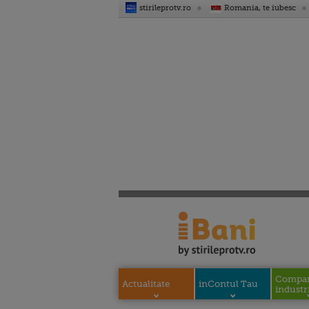
stirileprotv.ro
Romania, te iubesc
Compani
Actualitate
inContul Tau
industri