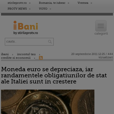
stirileprotv.ro
Romania, te iubesc
Vremea
PROTV NEWS
VOYO
ibani
incontul tau
20 septembrie 2011 12:25 / 444
vizualizari
credite si economii
Moneda euro se depreciaza, iar
randamentele obligatiunilor de stat
ale Italiei sunt in crestere