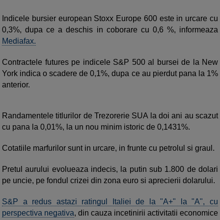
Indicele bursier european Stoxx Europe 600 este in urcare cu
0,3%, dupa ce a deschis in coborare cu 0,6 %, informeaza
Mediafax.
Contractele futures pe indicele S&P 500 al bursei de la New
York indica o scadere de 0,1%, dupa ce au pierdut pana la 1%
anterior.
Randamentele titlurilor de Trezorerie SUA la doi ani au scazut
cu pana la 0,01%, la un nou minim istoric de 0,1431%.
Cotatiile marfurilor sunt in urcare, in frunte cu petrolul si graul.
Pretul aurului evolueaza indecis, la putin sub 1.800 de dolari
pe uncie, pe fondul crizei din zona euro si aprecierii dolarului.
S&P a redus astazi ratingul Italiei de la "A+" la "A", cu
perspectiva negativa
, din cauza incetinirii activitatii economice