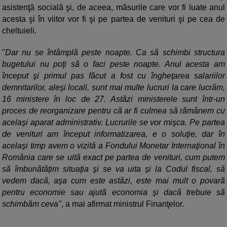
asistenţă socială şi, de aceea, măsurile care vor fi luate anul
acesta şi în viitor vor fi şi pe partea de venituri şi pe cea de
cheltuieli.
"
Dar nu se întâmplă peste noapte. Ca să schimbi structura
bugetului nu poţi să o faci peste noapte. Anul acesta am
început şi primul pas făcut a fost cu îngheţarea salariilor
demnitarilor, aleşi locali, sunt mai multe lucruri la care lucrăm,
16 ministere în loc de 27. Astăzi ministerele sunt într-un
proces de reorganizare pentru că ar fi culmea să rămânem cu
acelaşi aparat administrativ. Lucrurile se vor mişca. Pe partea
de venituri am început informatizarea, e o soluţie, dar în
acelaşi timp avem o vizită a Fondului Monetar Internaţional în
România care se uită exact pe partea de venituri, cum putem
să îmbunătăţim situaţia şi se va uita şi la Codul fiscal, să
vedem dacă, aşa cum este astăzi, este mai mult o povară
pentru economie sau ajută economia şi dacă trebuie să
schimbăm ceva"
, a mai afirmat ministrul Finanţelor.