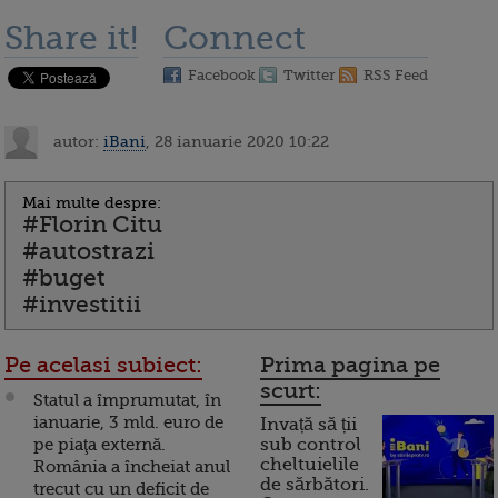
Share it!
Connect
Facebook
Twitter
RSS Feed
autor:
iBani
, 28 ianuarie 2020 10:22
Mai multe despre:
#Florin Citu
#autostrazi
#buget
#investitii
Pe acelasi subiect:
Prima pagina pe
scurt:
Statul a împrumutat, în
ianuarie, 3 mld. euro de
Invață să ții
pe piaţa externă.
sub control
cheltuielile
România a încheiat anul
de sărbători.
trecut cu un deficit de