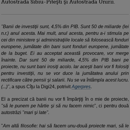
Autostrada Sibiu-Piteşti şi Autostrada Unirii.
"Banii de investiţii sunt, 4,5% din PIB. Sunt 50 de miliarde (lei
n.r.) anul acesta. Mai mult, anul acesta, pentru a-i stimula pe
cei din ministere şi administraţiile locale să folosească fonduri
europene, jumătate din bani sunt fonduri europene, jumătate
de la buget. Ei au acceptat această provocare, vor merge
înainte. Dar sunt 50 de miliarde, 4,5% din PIB bani pe
proiecte, nu sunt bani irosiţi acolo. Iar aceşti bani vor fi folosiţi
pentru investiţii, nu se vor duce la jumătatea anului prin
rectificare către pensii şi salarii. Nu se va întâmpla acest lucru.
(...)"
, a spus Cîţu la Digi24, potrivit
Agerpres
.
El a precizat că banii nu vor fi împărţiţi în o mie de proiecte,
"să le punem pe hârtie şi să nu facem nimic
", ci pentru două
autostrăzi
"mari şi late".
"
Am altă filosofie: hai să facem unu-două proiecte mari, să le