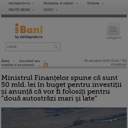
stirileprotv.ro
Romania, te iubesc
Vremea
PROTV NEWS
VOYO
ibani
incontul tau
28 ianuarie 2020 10:22 / 352
vizualizari
credite si economii
Ministrul Finanțelor spune că sunt
50 mld. lei în buget pentru investiții
și anunță că vor fi folosiți pentru
“două autostrăzi mari şi late”