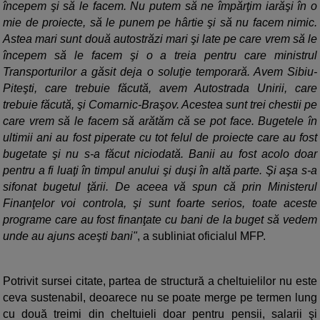
începem şi să le facem. Nu putem să ne împărţim iarăşi în o
mie de proiecte, să le punem pe hârtie şi să nu facem nimic.
Astea mari sunt două autostrăzi mari şi late pe care vrem să le
începem să le facem şi o a treia pentru care ministrul
Transporturilor a găsit deja o soluţie temporară. Avem Sibiu-
Piteşti, care trebuie făcută, avem Autostrada Unirii, care
trebuie făcută, şi Comarnic-Braşov. Acestea sunt trei chestii pe
care vrem să le facem să arătăm că se pot face. Bugetele în
ultimii ani au fost piperate cu tot felul de proiecte care au fost
bugetate şi nu s-a făcut niciodată. Banii au fost acolo doar
pentru a fi luaţi în timpul anului şi duşi în altă parte. Şi aşa s-a
sifonat bugetul ţării. De aceea vă spun că prin Ministerul
Finanţelor voi controla, şi sunt foarte serios, toate aceste
programe care au fost finanţate cu bani de la buget să vedem
unde au ajuns aceşti bani"
, a subliniat oficialul MFP.
Potrivit sursei citate, partea de structură a cheltuielilor nu este
ceva sustenabil, deoarece nu se poate merge pe termen lung
cu două treimi din cheltuieli doar pentru pensii, salarii şi