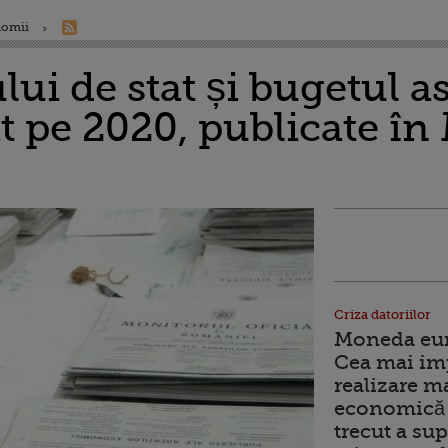
nomii
ui de stat și bugetul a
at pe 2020, publicate î
Criza datoriilor
Moneda euro
Cea mai im
realizare m
economică 
trecut a sup