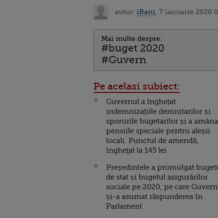
autor:
iBani
, 7 ianuarie 2020 
Mai multe despre:
#buget 2020
#Guvern
Pe acelasi subiect:
Guvernul a înghețat
indemnizațiile demnitarilor și
sporurile bugetarilor și a amâna
pensiile speciale pentru aleșii
locali. Punctul de amendă,
îngheţat la 145 lei
Președintele a promulgat buget
de stat și bugetul asigurărilor
sociale pe 2020, pe care Guvern
și-a asumat răspunderea în
Parlament