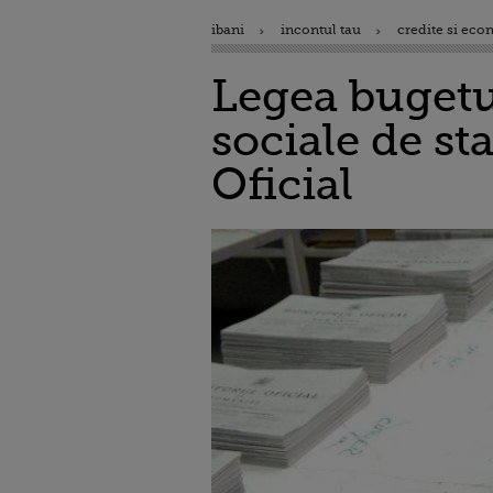
ibani
incontul tau
credite si eco
Legea bugetul
sociale de st
Oficial