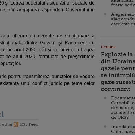
americani,
0 şi Legea bugetului asigurărilor sociale de
foarte acti
rie, prin angajarea răspunderii Guvernului în
Alegeri eu
aleg condu
care este m
zată ulterior cu cererile de soluţionare a
nstituţională dintre Guvern şi Parlament cu
Ucraina
stat pe anul 2020, cât şi cu privire la Legea
Explozie la
tat pe anul 2020, formulate de preşedintele
din Ucraina
putaţilor.
gazele pent
se întâmplă 
ie pentru transmiterea punctelor de vedere
gaze ruseșt
xistenţa unui conflict juridic pe tema celor
continent
Documente d
Cernobîl, c
din istorie,
t
accidente 
de URSS
Twitter
RSS Feed
Inundație d
Cum a deve