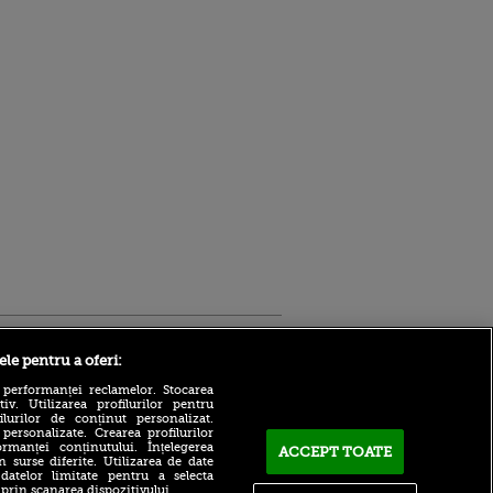
Sport.ro
ele pentru a oferi:
 performanței reclamelor. Stocarea
v. Utilizarea profilurilor pentru
ilurilor de conținut personalizat.
 personalizate. Crearea profilurilor
rmanței conținutului. Înțelegerea
ACCEPT TOATE
n surse diferite. Utilizarea de date
ACUM: Ferencvaros - Real
 datelor limitate pentru a selecta
Madrid 0-0, pe VOYO Sport
 prin scanarea dispozitivului.