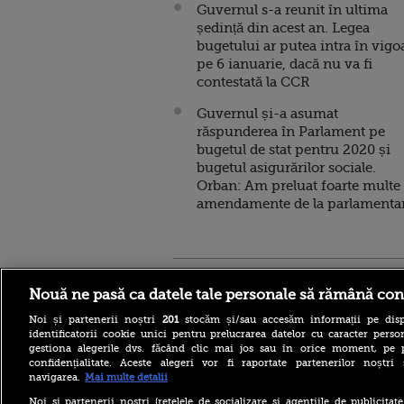
Guvernul s-a reunit în ultima
ședință din acest an. Legea
bugetului ar putea intra în vigo
pe 6 ianuarie, dacă nu va fi
contestată la CCR
Guvernul și-a asumat
răspunderea în Parlament pe
bugetul de stat pentru 2020 și
bugetul asigurărilor sociale.
Orban: Am preluat foarte multe
amendamente de la parlamenta
Stirileprotv.ro
ilike-it.
Nouă ne pasă ca datele tale personale să rămână con
Noi și partenerii noștri
201
stocăm și/sau accesăm informații pe disp
identificatorii cookie unici pentru prelucrarea datelor cu caracter person
gestiona alegerile dvs. făcând clic mai jos sau în orice moment, pe 
confidențialitate. Aceste alegeri vor fi raportate partenerilor noștr
navigarea.
Mai multe detalii
Furtunile au făcut ravagii în
mai multe județe. Mai mulți
Noi si partenerii nostri (retelele de socializare si agentiile de publicita