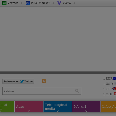
Vremea
PROTV NEWS
VOYO
1 EUR
1 USD
1 GBP
1 CHF
i si
Tehnologie si
Auto
Job-uri
Lifestyl
i
media