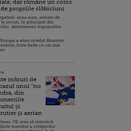
ale, dar rămâne un colos
de propriile slăbiciuni
repetiție: zona euro, extrem de
 la șocuri, în principal din
iilor. Avertisment îngrijorător
Europa a atins nivelul dinainte
omânia, între țările cu cei mai
eri
na
ște măsuri de
 cazul unui ”no
ndra, din
Domeniile
uitul şi
rutier şi aerian
imes: UE vrea să interzică
 țările membre a cetăţenilor