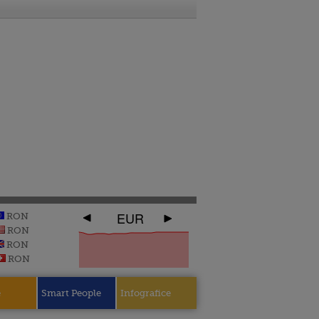
EUR
RON
RON
RON
RON
e
Smart People
Infografice