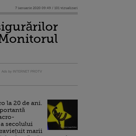
7 ianuarie 2020 09:49 / 101 vizualizari
sigurărilor
n Monitorul
Ads by INTERNET PROTV
 la 20 de ani.
portantă
acro-
a secolului
raviețuit marii