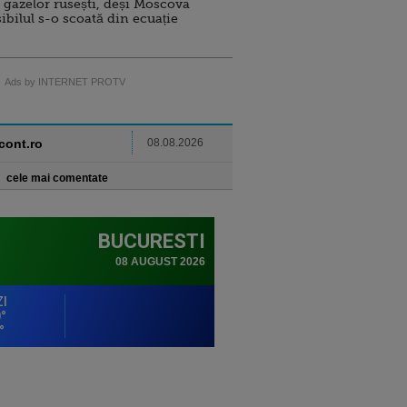
 gazelor rusești, deși Moscova
sibilul s-o scoată din ecuație
Ads by INTERNET PROTV
ncont.ro
08.08.2026
cele mai comentate