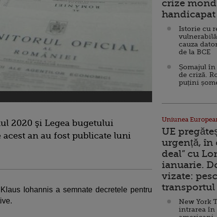
crize mondi
handicapat 
Istorie cu 
vulnerabilă
cauza dator
de la BCE
Șomajul în 
de criză. R
puțini șom
Uniunea Europea
nul 2020 şi Legea bugetului
UE pregăte
e acest an au fost publicate luni
urgență, în
deal” cu Lo
ianuarie. 
vizate: pesc
transportul 
le Klaus Iohannis a semnate decretele pentru
ive.
New York T
intrarea în