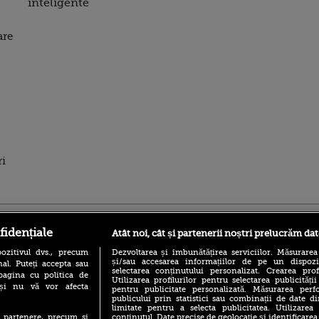
inteligente
are
ri
ro
foodstory.ro
Procinema.ro
fidențiale
Atât noi, cât și partenerii noștri prelucrăm dat
ozitivul dvs., precum
Dezvoltarea și îmbunătățirea serviciilor. Măsurarea
și/sau accesarea informațiilor de pe un dispoziti
al. Puteți accepta sau
selectarea conținutului personalizat. Crearea prof
pagina cu politica de
Utilizarea profilurilor pentru selectarea publicității
i și nu vă vor afecta
pentru publicitate personalizată. Măsurarea perfo
publicului prin statistici sau combinații de date di
limitate pentru a selecta publicitatea. Utilizarea
conținutul. Date precise de geolocație și identificarea
te partenere, precum si