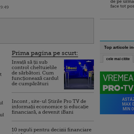
de pe urma
face tot po
09:49
Top articole i
Prima pagina pe scurt:
cele mai citite
Invață să ții sub
control cheltuielile
de sărbători. Cum
t
funcționează cardul
de cumpărături
Incont , site-ul Știrile Pro TV de
ul
informații economice și educație
financiară, a devenit iBani
ul
10 reguli pentru decizii financiare