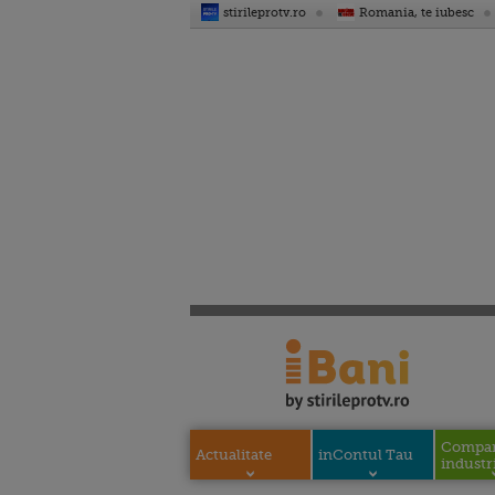
stirileprotv.ro
Romania, te iubesc
Compani
Actualitate
inContul Tau
industri