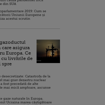
 din cauza pandemiei încă
ve din SUA
roparlamentare 2019: Cum se
cătorii Uniunii Europene și
iza acestui scrutin
 gazoductul
 care asigura
ru Europa. Ce
cu livrările de
i spre
esecretizate: Catastrofa de la
el mai grav dezastru nuclear
 a fost precedată de alte
de mai mică amploare, ascunse
e gaze naturale în Europa.
nit Ucraina marea câștigătoare