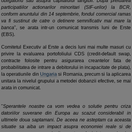
obligatoriu sau asupra capitalului tangibil. Dupa preluarea
participatiilor actionarilor minoritari (SIF-urilor) la BCR,
conform anuntului din 14 septembrie, fondul comercial ramas
va fi sustinut de catre o detinere semnificativ mai mare la
banca
", se arata intr-un comunicat transmis luni de Erste
(EBS).
Comitetul Executiv al Erste a decis luni mai multe masuri cu
privire la evaluarea portofoliului CDS (credit-default swap,
contracte folosite pentru asigurarea creantelor fata de
probabilitatea de intrare a debitorului in incapacitate de plata),
la operatiunile din
Ungaria
si Romania, precum si la aplicarea
unitara la nivelul grupului a metodei dobanzii efective, se mai
arata in comunicat.
"
Sperantele noastre ca vom vedea o solutie pentru criza
datoriilor suverane din Europa au scazut considerabil in
ultimele doua saptamani. De aceea ne asteptam ca aceasta
situatie sa aiba un impact asupra economiei reale si de