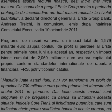
asemenea asupra regiunii noastre, desi intr-o mai mica
masura. Cu scopul de a pregati Erste Group pentru o perioada
prelungita de incertitudine am luat masuri radicale la nivelul
bilantului
", a declarat directorul general al Erste Group Bank,
Andreas Treichl, in comunicatul emis dupa intalnirea
Comitetului Executiv din 10 octombrie 2011.
Programul de masuri va avea un impact total de 1,579
miliarde euro asupra contului de profit si pierdere al Erste
pentru primele noua luni ale acestui an, respectiv un impact
istoric cumulat de 2,069 miliarde euro asupra capitalului
propriu conform standardelor internationale de raportare
financiara IFRS, potrivit comunicatului.
"
Masurile luate astazi (luni, n.r.) vor transforma un profit de
aproximativ 700 milioane euro pentru primele trei trimestre ale
anului 2011 in pierdere. Dar toate aceste masuri sunt
singulare si ne pregatesc ca banca sa infruntam aceasta
situatie. Indicele Core Tier 1 si lichiditatea puternica, care sunt
indicatori cheie pentru soliditatea bancii in aceste vremuri, nu