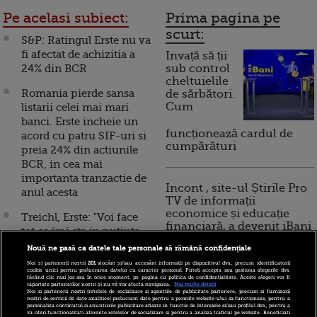
Pe acelasi subiect:
Prima pagina pe
scurt:
S&P: Ratingul Erste nu va
fi afectat de achizitia a
Invață să ții
24% din BCR
sub control
cheltuielile
Romania pierde sansa
de sărbători.
Cum
listarii celei mai mari
banci. Erste incheie un
funcționează cardul de
acord cu patru SIF-uri si
cumpărături
preia 24% din actiunile
BCR, in cea mai
importanta tranzactie de
Incont , site-ul Știrile Pro
anul acesta
TV de informații
economice și educație
Treichl, Erste: "Voi face
financiară, a devenit iBani
tot ce imi sta in putinta
pentru a evita listarea
Nouă ne pasă ca datele tale personale să rămână confidențiale
BCR"
Noi și partenerii noștri
201
stocăm și/sau accesăm informații pe dispozitivul dvs., precum identificatorii
10 reguli pentru decizii
cookie unici pentru prelucrarea datelor cu caracter personal. Puteți accepta sau gestiona alegerile dvs.
făcând clic mai jos sau în orice moment, pe pagina cu politica de confidențialitate. Aceste alegeri vor fi
financiare inteligente
Banca Austriei: Erste,
raportate partenerilor noștri și nu vă vor afecta navigarea.
Mai multe detalii
Noi si partenerii nostri (retelele de socializare si agentiile de publicitate partenere, precum si furnizorii
UniCredit, Raiffeisen si
nostri de servicii de date analitice) prelucram date pentru a permite website-ului sa functioneze, pentru a
personaliza continutul si anunturile publicitare afisate in functie de interesele si/sau profilul dvs., pentru a
Volksbank sunt foarte
va oferi functionalitati aferente retelelor de socializare si pentru a analiza traficul pe website. Beneficiati