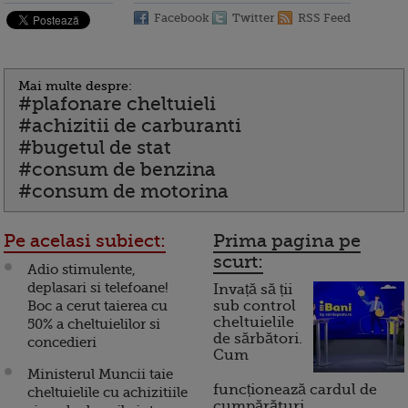
Facebook
Twitter
RSS Feed
Mai multe despre:
#plafonare cheltuieli
#achizitii de carburanti
#bugetul de stat
#consum de benzina
#consum de motorina
Pe acelasi subiect:
Prima pagina pe
scurt:
Adio stimulente,
deplasari si telefoane!
Invață să ții
Boc a cerut taierea cu
sub control
cheltuielile
50% a cheltuielilor si
de sărbători.
concedieri
Cum
Ministerul Muncii taie
funcționează cardul de
cheltuielile cu achizitiile
cumpărături