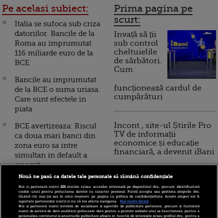
Pe acelasi subiect:
Prima pagina pe
scurt:
Italia se sufoca sub criza
datoriilor. Bancile de la
Invață să ții
Roma au imprumutat
sub control
cheltuielile
116 miliarde euro de la
de sărbători.
BCE
Cum
Bancile au imprumutat
funcționează cardul de
de la BCE o suma uriasa.
cumpărături
Care sunt efectele in
piata
Incont , site-ul Știrile Pro
BCE avertizeaza: Riscul
TV de informații
ca doua mari banci din
economice și educație
zona euro sa intre
financiară, a devenit iBani
simultan in default a
crescut
Nouă ne pasă ca datele tale personale să rămână confidențiale
10 reguli pentru decizii
BCE da bani cu ratia
Noi și partenerii noștri
201
stocăm și/sau accesăm informații pe dispozitivul dvs., precum identificatorii
financiare inteligente
tarilor indatorate. Banca a
cookie unici pentru prelucrarea datelor cu caracter personal. Puteți accepta sau gestiona alegerile dvs.
făcând clic mai jos sau în orice moment, pe pagina cu politica de confidențialitate. Aceste alegeri vor fi
plafonat achizitiile de
raportate partenerilor noștri și nu vă vor afecta navigarea.
Mai multe detalii
Noi si partenerii nostri (retelele de socializare si agentiile de publicitate partenere, precum si furnizorii
obligatiuni la 20 mld.
nostri de servicii de date analitice) prelucram date pentru a permite website-ului sa functioneze, pentru a
personaliza continutul si anunturile publicitare afisate in functie de interesele si/sau profilul dvs., pentru a