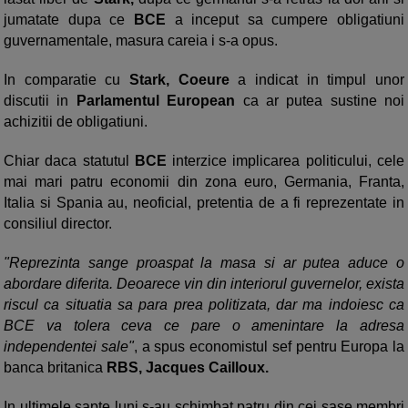
jumatate dupa ce
BCE
a inceput sa cumpere obligatiuni
guvernamentale, masura careia i s-a opus.
In comparatie cu
Stark, Coeure
a indicat in timpul unor
discutii in
Parlamentul European
ca ar putea sustine noi
achizitii de obligatiuni.
Chiar daca statutul
BCE
interzice implicarea politicului, cele
mai mari patru economii din zona euro, Germania, Franta,
Italia si Spania au, neoficial, pretentia de a fi reprezentate in
consiliul director.
"Reprezinta sange proaspat la masa si ar putea aduce o
abordare diferita. Deoarece vin din interiorul guvernelor, exista
riscul ca situatia sa para prea politizata, dar ma indoiesc ca
BCE va tolera ceva ce pare o amenintare la adresa
independentei sale"
, a spus economistul sef pentru Europa la
banca britanica
RBS, Jacques Cailloux.
In ultimele sapte luni s-au schimbat patru din cei sase membri