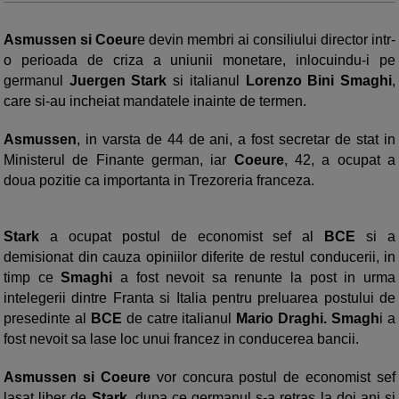
Asmussen si Coeur
e devin membri ai consiliului director intr-
o perioada de criza a uniunii monetare, inlocuindu-i pe
germanul
Juergen Stark
si italianul
Lorenzo Bini Smaghi
,
care si-au incheiat mandatele inainte de termen.
Asmussen
, in varsta de 44 de ani, a fost secretar de stat in
Ministerul de Finante german, iar
Coeure
, 42, a ocupat a
doua pozitie ca importanta in Trezoreria franceza.
Stark
a ocupat postul de economist sef al
BCE
si a
demisionat din cauza opiniilor diferite de restul conducerii, in
timp ce
Smaghi
a fost nevoit sa renunte la post in urma
intelegerii dintre Franta si Italia pentru preluarea postului de
presedinte al
BCE
de catre italianul
Mario Draghi. Smagh
i a
fost nevoit sa lase loc unui francez in conducerea bancii.
Asmussen si Coeure
vor concura postul de economist sef
lasat liber de
Stark,
dupa ce germanul s-a retras la doi ani si