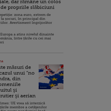
ale, dar rămâne un colos
de propriile slăbiciuni
repetiție: zona euro, extrem de
 la șocuri, în principal din
iilor. Avertisment îngrijorător
Europa a atins nivelul dinainte
omânia, între țările cu cei mai
eri
na
ște măsuri de
 cazul unui ”no
ndra, din
Domeniile
uitul şi
rutier şi aerian
imes: UE vrea să interzică
 țările membre a cetăţenilor