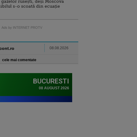
 gazelor rusești, deși Moscova
sibilul s-o scoată din ecuație
Ads by INTERNET PROTV
ncont.ro
08.08.2026
cele mai comentate