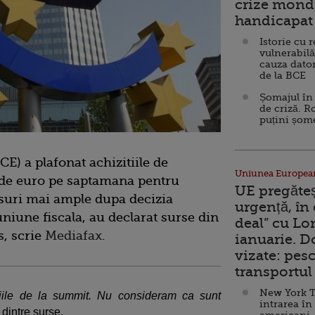
crize mondi
handicapat 
Istorie cu 
vulnerabilă
cauza dator
de la BCE
Șomajul în 
de criză. R
puțini șom
E) a plafonat achizitiile de
Uniunea Europea
e de euro pe saptamana pentru
UE pregăte
uri mai ample dupa decizia
urgență, în
niune fiscala, au declarat surse din
deal” cu Lo
s, scrie
Mediafax
.
ianuarie. 
vizate: pesc
transportul 
New York T
ziile de la summit. Nu consideram ca sunt
intrarea în
 dintre surse.