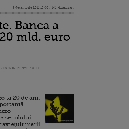
9 decembrie 2011 15:06 / 141 vizualizari
te. Banca a
a 20 mld. euro
Ads by INTERNET PROTV
 la 20 de ani.
portantă
acro-
a secolului
raviețuit marii