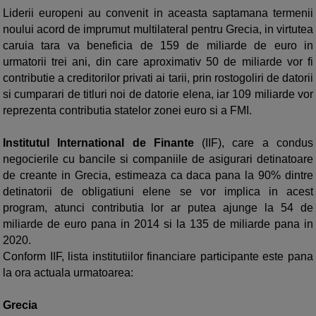
Liderii europeni au convenit in aceasta saptamana termenii
noului acord de imprumut multilateral pentru Grecia, in virtutea
caruia tara va beneficia de 159 de miliarde de
euro in
urmatorii trei ani, din care aproximativ 50 de miliarde vor fi
contributie a creditorilor privati ai tarii, prin rostogoliri de datorii
si cumparari de titluri noi de datorie elena, iar 109 miliarde vor
reprezenta contributia statelor zonei euro si a FMI.
Institutul International de Finante
(IIF), care a condus
negocierile cu bancile si companiile de asigurari detinatoare
de creante in Grecia, estimeaza ca daca pana la 90% dintre
detinatorii de obligatiuni elene se vor implica in acest
program, atunci contributia lor ar putea ajunge la 54 de
miliarde de euro pana in 2014 si la 135 de miliarde pana in
2020.
Conform IIF, lista institutiilor financiare participante este pana
la ora actuala urmatoarea:
Grecia