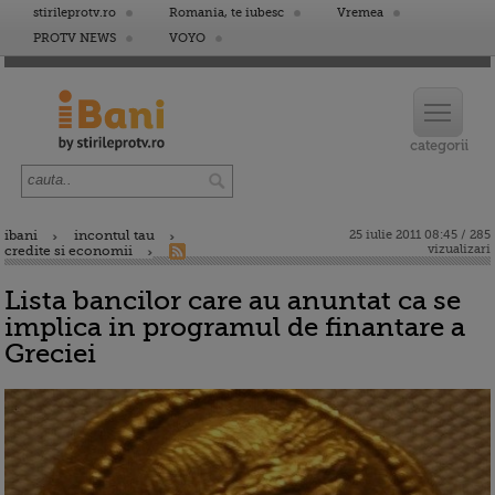
stirileprotv.ro
Romania, te iubesc
Vremea
PROTV NEWS
VOYO
ibani
incontul tau
25 iulie 2011 08:45 / 285
vizualizari
credite si economii
Lista bancilor care au anuntat ca se
implica in programul de finantare a
Greciei