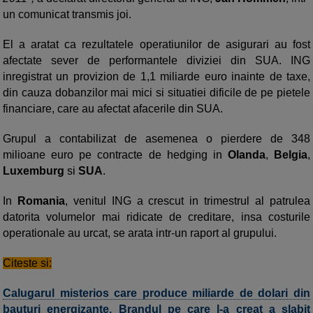
un comunicat transmis joi.
El a aratat ca rezultatele operatiunilor de asigurari au fost
afectate sever de performantele diviziei din SUA. ING
inregistrat un provizion de 1,1 miliarde euro inainte de taxe,
din cauza dobanzilor mai mici si situatiei dificile de pe pietele
financiare, care au afectat afacerile din SUA.
Grupul a contabilizat de asemenea o pierdere de 348
milioane euro pe contracte de hedging in
Olanda
,
Belgia
,
Luxemburg
si
SUA
.
In
Romania
, venitul ING a crescut in trimestrul al patrulea
datorita volumelor mai ridicate de creditare, insa costurile
operationale au urcat, se arata intr-un raport al grupului.
Citeste si:
Calugarul misterios care produce miliarde de dolari din
bauturi energizante. Brandul pe care l-a creat a slabit