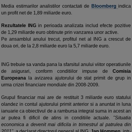
Media estimarilor analistilor contactati de
Bloomberg
indica
un profit net de 1,89 miliarde euro.
Rezultatele ING
in perioada analizata includ efecte pozitive
de 1,29 miliarde euro obtinute prin vanzarea unor active.
Pe ansamblul anului trecut, profitul net al ING a crescut de
doua ori, de la 2,8 miliarde euro la 5,7 miliarde euro.
ING trebuie sa vanda pana la sfarsitul anului viitor operatiunile
de asigurari, conform conditiilor impuse de
Comisia
Europeana
la avizarea ajutorului de stat primit de grup in
urma crizei financiare mondiale din 2008-2009.
Grupul financiar mai are de restituit 3 miliarde euro statului
olandez in contul ajutorului primit anterior si a anuntat in luna
ianuarie ca obiectivul de a rambursa integral suma in acest an
ar putea fi dificil de atins in conditiile actuale.
"Situatia
economica a devenit mai dificila in trimestrul al patrulea din
2011",
a declarat directorul general al ING,
Jan Hommen
, intr-