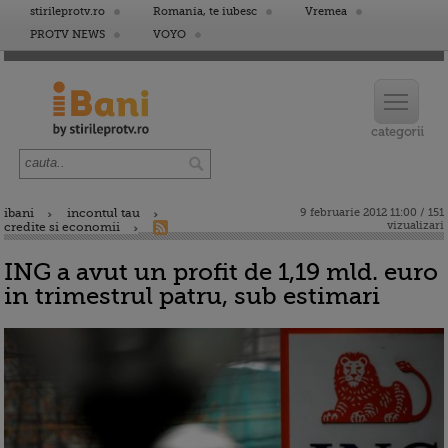
stirileprotv.ro
Romania, te iubesc
Vremea
PROTV NEWS
VOYO
ibani
incontul tau
9 februarie 2012 11:00 / 151
vizualizari
credite si economii
ING a avut un profit de 1,19 mld. euro
in trimestrul patru, sub estimari