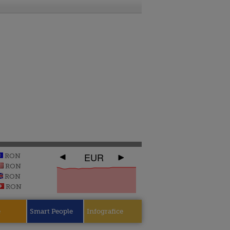
EUR
RON
RON
RON
RON
e
Smart People
Infografice