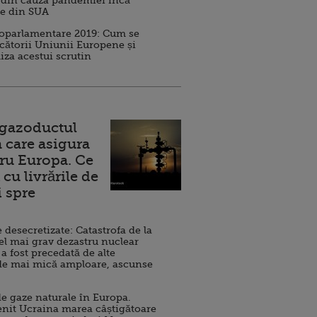
 din cauza pandemiei încă
ve din SUA
roparlamentare 2019: Cum se
cătorii Uniunii Europene și
iza acestui scrutin
 gazoductul
 care asigura
ru Europa. Ce
cu livrările de
i spre
esecretizate: Catastrofa de la
el mai grav dezastru nuclear
 a fost precedată de alte
de mai mică amploare, ascunse
e gaze naturale în Europa.
nit Ucraina marea câștigătoare