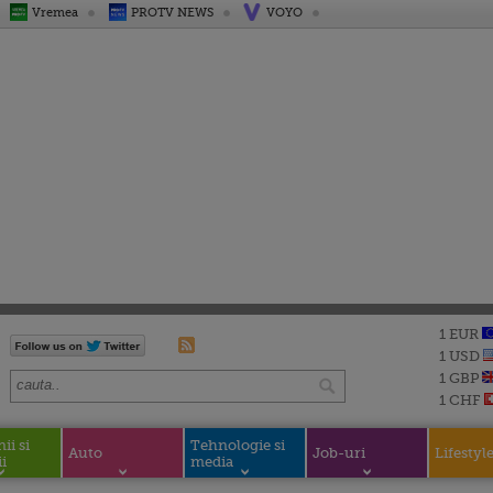
Vremea
PROTV NEWS
VOYO
1 EUR
1 USD
1 GBP
1 CHF
i si
Tehnologie si
Auto
Job-uri
Lifestyl
i
media