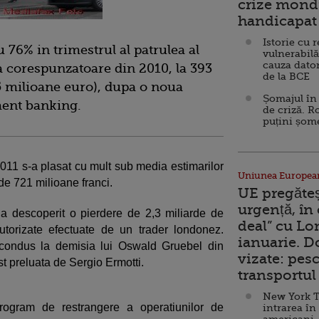
crize mondi
handicapat 
Istorie cu 
u 76% in trimestrul al patrulea al
vulnerabilă
cauza dator
a corespunzatoare din 2010, la 393
de la BCE
25 milioane euro), dupa o noua
Șomajul în 
ment banking.
de criză. R
puțini șom
 2011 s-a plasat cu mult sub media estimarilor
Uniunea Europea
 de 721 milioane franci.
UE pregăte
urgență, în
a descoperit o pierdere de 2,3 miliarde de
deal” cu Lo
utorizate efectuate de un trader londonez.
ianuarie. 
 condus la demisia lui Oswald Gruebel din
vizate: pesc
ost preluata de Sergio Ermotti.
transportul 
New York T
ogram de restrangere a operatiunilor de
intrarea în