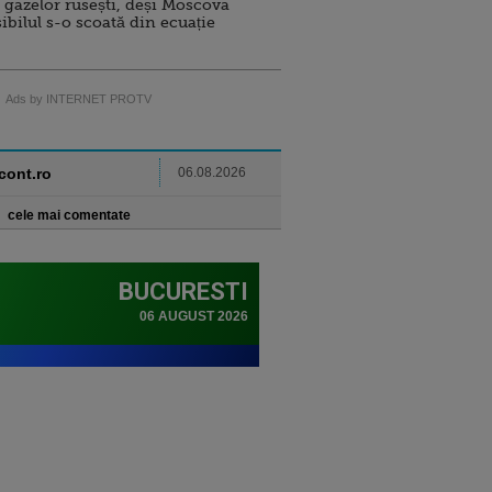
 gazelor rusești, deși Moscova
sibilul s-o scoată din ecuație
Ads by INTERNET PROTV
ncont.ro
06.08.2026
cele mai comentate