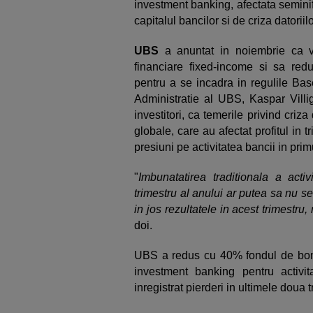
investment banking, afectata seminif
capitalul bancilor si de criza datorii
UBS
a anuntat in noiembrie ca vr
financiare fixed-income si sa redu
pentru a se incadra in regulile Base
Administratie al UBS, Kaspar Villige
investitori, ca temerile privind criz
globale, care au afectat profitul in t
presiuni pe activitatea bancii in prim
"
Imbunatatirea traditionala a activ
trimestru al anului ar putea sa nu se 
in jos rezultatele in acest trimestru,
doi.
UBS a redus cu 40% fondul de bonus
investment banking pentru activ
inregistrat pierderi in ultimele dou