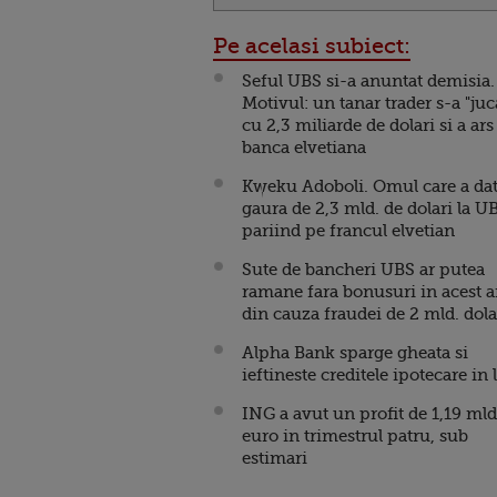
Pe acelasi subiect:
Seful UBS si-a anuntat demisia.
Motivul: un tanar trader s-a "juc
cu 2,3 miliarde de dolari si a ars
banca elvetiana
Kweku Adoboli. Omul care a dat
gaura de 2,3 mld. de dolari la U
pariind pe francul elvetian
Sute de bancheri UBS ar putea
ramane fara bonusuri in acest 
din cauza fraudei de 2 mld. dola
Alpha Bank sparge gheata si
ieftineste creditele ipotecare in l
ING a avut un profit de 1,19 mld
euro in trimestrul patru, sub
estimari