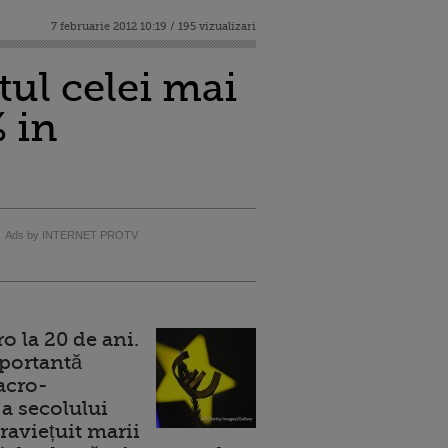
7 februarie 2012 10:19 / 195 vizualizari
tul celei mai
 in
Ads by INTERNET PROTV
 la 20 de ani.
portantă
acro-
a secolului
raviețuit marii