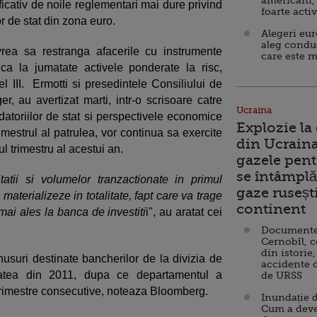
americani,
icativ de noile reglementari mai dure privind
foarte acti
lor de stat din zona euro.
Alegeri eu
aleg condu
ea sa restranga afacerile cu instrumente
care este m
ca la jumatate activele ponderate la risc,
l III. Ermotti si presedintele Consiliului de
r, au avertizat marti, intr-o scrisoare catre
Ucraina
a datoriilor de stat si perspectivele economice
Explozie la
rimestrul al patrulea, vor continua sa exercite
din Ucraina
ul trimestru al acestui an.
gazele pent
se întâmplă 
itatii si volumelor tranzactionate in primul
gaze ruseșt
materializeze in totalitate, fapt care va trage
continent
 mai ales la banca de investiti
i", au aratat cei
Documente d
Cernobîl, c
din istorie,
uri destinate bancherilor de la divizia de
accidente 
itatea din 2011, dupa ce departamentul a
de URSS
a trimestre consecutive, noteaza Bloomberg.
Inundație d
Cum a deve