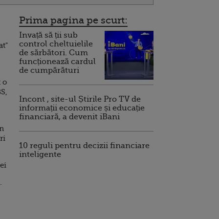
Prima pagina pe scurt:
Invață să ții sub
control cheltuielile
at"
de sărbători. Cum
funcționează cardul
de cumpărături
 o
BS,
Incont , site-ul Știrile Pro TV de
informații economice și educație
financiară, a devenit iBani
an
ri
10 reguli pentru decizii financiare
inteligente
ei
.