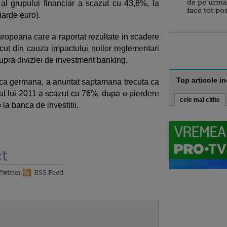
de pe urma
t al grupului financiar a scazut cu 43,8%, la
face tot po
liarde euro).
opeana care a raportat rezultate in scadere
recut din cauza impactului noilor reglementari
asupra diviziei de investment banking.
Top articole i
ca germana, a anuntat saptamana trecuta ca
ea al lui 2011 a scazut cu 76%, dupa o pierdere
cele mai citite
la banca de investitii.
t
Twitter
RSS Feed