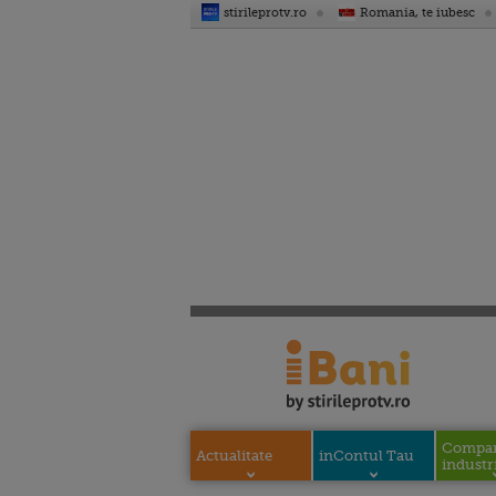
stirileprotv.ro
Romania, te iubesc
Compani
Actualitate
inContul Tau
industri