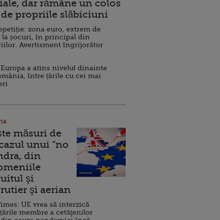
ale, dar rămâne un colos
de propriile slăbiciuni
repetiție: zona euro, extrem de
 la șocuri, în principal din
iilor. Avertisment îngrijorător
Europa a atins nivelul dinainte
omânia, între țările cu cei mai
eri
na
ște măsuri de
 cazul unui ”no
ndra, din
Domeniile
uitul şi
rutier şi aerian
imes: UE vrea să interzică
 țările membre a cetăţenilor