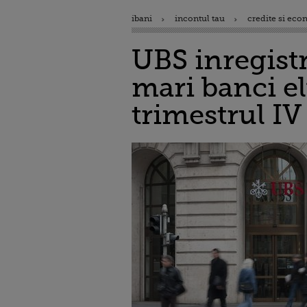
ibani
incontul tau
credite si eco
UBS inregistr
mari banci el
trimestrul IV