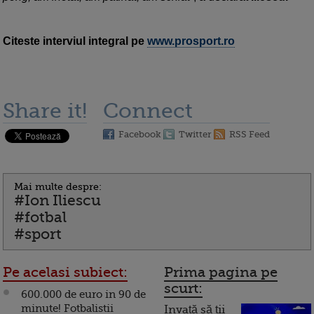
Citeste interviul integral pe
www.prosport.ro
Share it!
Connect
Facebook
Twitter
RSS Feed
Mai multe despre:
#Ion Iliescu
#fotbal
#sport
Pe acelasi subiect:
Prima pagina pe
scurt:
600.000 de euro in 90 de
minute! Fotbalistii
Invață să ții