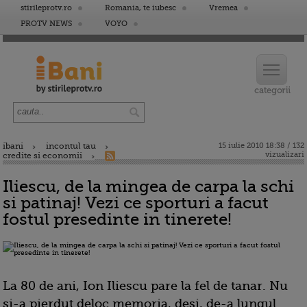
stirileprotv.ro
Romania, te iubesc
Vremea
PROTV NEWS
VOYO
ibani
incontul tau
15 iulie 2010 18:38 / 132
vizualizari
credite si economii
Iliescu, de la mingea de carpa la schi
si patinaj! Vezi ce sporturi a facut
fostul presedinte in tinerete!
La 80 de ani, Ion Iliescu pare la fel de tanar. Nu
si-a pierdut deloc memoria, desi, de-a lungul