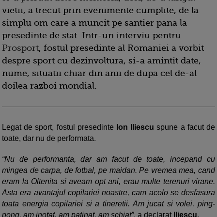
vietii, a trecut prin evenimente cumplite, de la
simplu om care a muncit pe santier pana la
presedinte de stat. Intr-un interviu pentru
Prosport
, fostul presedinte al Romaniei a vorbit
despre sport cu dezinvoltura, si-a amintit date,
nume, situatii chiar din anii de dupa cel de-al
doilea razboi mondial.
Legat de sport, fostul presedinte
Ion Iliescu
spune a facut de
toate, dar nu de performata.
“Nu de performanta, dar am facut de toate, incepand cu
mingea de carpa, de fotbal, pe maidan. Pe vremea mea, cand
eram la Oltenita si aveam opt ani, erau multe terenuri virane.
Asta era avantajul copilariei noastre, cam acolo se desfasura
toata energia copilariei si a tineretii. Am jucat si volei, ping-
pong, am inotat, am patinat, am schiat”
, a declarat
Iliescu.