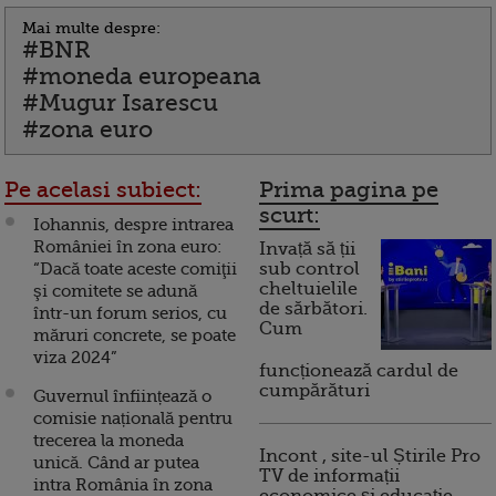
Mai multe despre:
#BNR
#moneda europeana
#Mugur Isarescu
#zona euro
Pe acelasi subiect:
Prima pagina pe
scurt:
Iohannis, despre intrarea
României în zona euro:
Invață să ții
“Dacă toate aceste comiţii
sub control
cheltuielile
şi comitete se adună
de sărbători.
într-un forum serios, cu
Cum
măruri concrete, se poate
viza 2024”
funcționează cardul de
cumpărături
Guvernul înființează o
comisie națională pentru
trecerea la moneda
Incont , site-ul Știrile Pro
unică. Când ar putea
TV de informații
intra România în zona