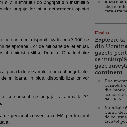
Alegeri eu
r si a numarului de angajati din institutiile
aleg condu
stelor angajatilor si a neincrederii opiniei
care este m
Ucraina
Explozie la
lturii ar trebui disponibilizati circa 3.100 de
din Ucraina
mii de aproape 127 de milioane de lei anual,
gazele pent
fostului ministru Mihail Dumitru. O parte dintre
se întâmplă 
gaze ruseșt
a, pana la finele anului, numarul bugetarilor
continent
 milioane. In plus, disponibilizarilor vor
Documente d
Cernobîl, c
din istorie,
accidente 
nta ca numarul de angajati a ajuns la 31
de URSS
.
Inundație d
Cum a deve
mita de personal convenită cu FMI pentru anul
de pe urma
face tot po
ajati.