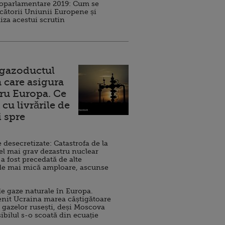
roparlamentare 2019: Cum se
cătorii Uniunii Europene și
iza acestui scrutin
 gazoductul
 care asigura
ru Europa. Ce
cu livrările de
i spre
esecretizate: Catastrofa de la
el mai grav dezastru nuclear
 a fost precedată de alte
de mai mică amploare, ascunse
e gaze naturale în Europa.
nit Ucraina marea câștigătoare
 gazelor rusești, deși Moscova
sibilul s-o scoată din ecuație