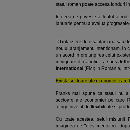
statul roman poate accesa fonduri i
In ceea ce priveste actualul acrod, 
ianuarie pentru a evalua progresele
"O intarziere de o saptamana sau do
noului aranjament. Intentionam, in 
un acord in prelungirea celui existe
in vigoare din aprilie", a spus
Jeffr
International
(FMI) in Romania, intr
Exista sectoare ale economiei care t
Franks mai spune ca statul nu a f
sectoare ale economiei pe care R
atinge nivelul de flexibilitate si prod
Cu toate acestea, seful misiunii
F
imaginea de "elev mediocru" dupa c