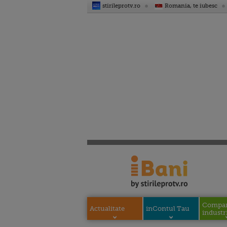
stirileprotv.ro
Romania, te iubesc
Compani
Actualitate
inContul Tau
industri