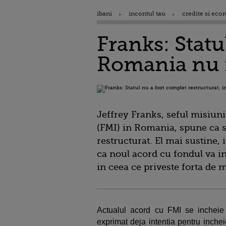
ibani
incontul tau
credite si eco
Franks: Statu
Romania nu m
Jeffrey Franks, seful misiun
(FMI) in Romania, spune ca s
restructurat. El mai sustine,
ca noul acord cu fondul va i
in ceea ce priveste forta de m
Actualul acord cu FMI se incheie i
exprimat deja intentia pentru inche