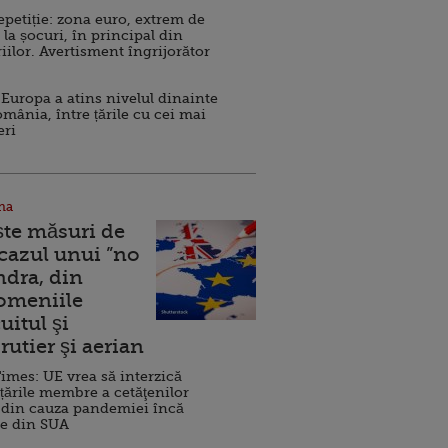
repetiție: zona euro, extrem de
 la șocuri, în principal din
iilor. Avertisment îngrijorător
Europa a atins nivelul dinainte
omânia, între țările cu cei mai
eri
na
ște măsuri de
 cazul unui ”no
ndra, din
Domeniile
uitul şi
rutier şi aerian
imes: UE vrea să interzică
 țările membre a cetăţenilor
 din cauza pandemiei încă
ve din SUA