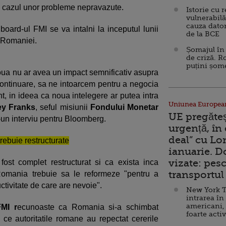
n cazul unor probleme nepravazute.
Istorie cu 
vulnerabilă
cauza dator
board-ul FMI se va intalni la inceputul lunii
de la BCE
 Romaniei.
Șomajul în 
de criză. R
puțini șom
ua nu ar avea un impact semnificativ asupra
continuare, sa ne intoarcem pentru a negocia
nt, in ideea ca noua intelegere ar putea intra
Uniunea Europea
ey Franks
, seful misiunii
Fondului Monetar
UE pregăte
-un interviu pentru Bloomberg.
urgență, în
deal” cu Lo
rebuie restructurate
ianuarie. 
vizate: pesc
ost complet restructurat si ca exista inca
transportul 
omania trebuie sa le reformeze "pentru a
uctivitate de care are nevoie".
New York T
intrarea în
americani,
MI r
ecunoaste ca Romania si-a schimbat
foarte acti
e autoritatile romane au repectat cererile