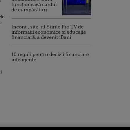
o
funcționează cardul
de cumpărături
ele
e
Incont , site-ul Știrile Pro TV de
informații economice și educație
financiară, a devenit iBani
10 reguli pentru decizii financiare
inteligente
ui
ro
foodstory.ro
Procinema.ro