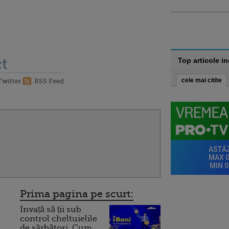
t
Top articole i
cele mai citite
Twitter
RSS Feed
Prima pagina pe scurt:
Invață să ții sub
control cheltuielile
de sărbători. Cum