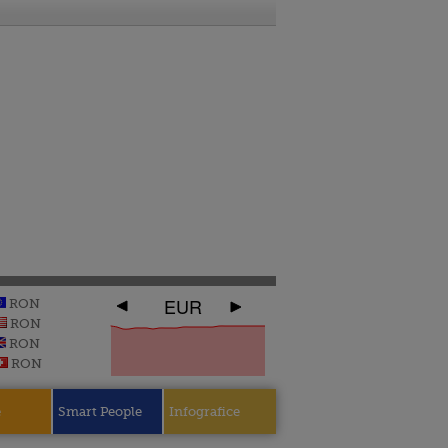
EUR
RON
RON
RON
RON
e
Smart People
Infografice