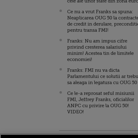
cele ale unor state din zona eur
Ce nu a vrut Franks sa spuna:
Neaplicarea OUG 50 la contract
de credit in derulare, preconditi
pentru transa FMI!
Franks: Nu am impus cifre
privind cresterea salariului
minim! Acestea tin de limitele
economiei!
Franks: FMI nu va dicta
Parlamentului ce solutii ar treb
sa aleaga in legatura cu OUG 50
Ce le-a reprosat seful misiunii
FMI, Jeffrey Franks, oficialilor
ANPC cu privire la OUG 50!
VIDEO!
Stirileprotv.ro
ilike-it.