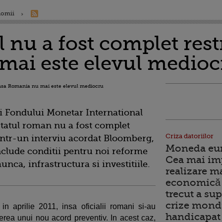
nomii
l nu a fost complet rest
ai este elevul medioc
ii Fondului Monetar International
tatul roman nu a fost complet
Criza datoriilor
 intr-un interviu acordat Bloomberg,
Moneda euro
nclude conditii pentru noi reforme
Cea mai im
unca, infrastructura si investitiile.
realizare m
economică 
trecut a sup
crize mondi
n aprilie 2011, insa oficialii romani si-au
handicapat 
ierea unui nou acord preventiv. In acest caz,