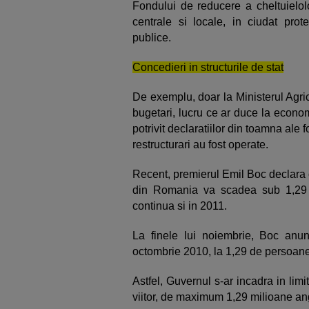
Fondului de reducere a cheltuielolo
centrale si locale, in ciudat prote
publice.
Concedieri in structurile de stat
De exemplu, doar la Ministerul Agricu
bugetari, lucru ce ar duce la econo
potrivit declaratiilor din toamna ale 
restructurari au fost operate.
Recent, premierul Emil Boc declara c
din Romania va scadea sub 1,29 de
continua si in 2011.
La finele lui noiembrie, Boc anu
octombrie 2010, la 1,29 de persoane
Astfel, Guvernul s-ar incadra in li
viitor, de maximum 1,29 milioane ang