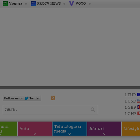
Vremea
PROTV NEWS
VOYO
1 EUR
1 USD
1 GBP
1 CHF
i si
Tehnologie si
Auto
Job-uri
Lifestyl
i
media