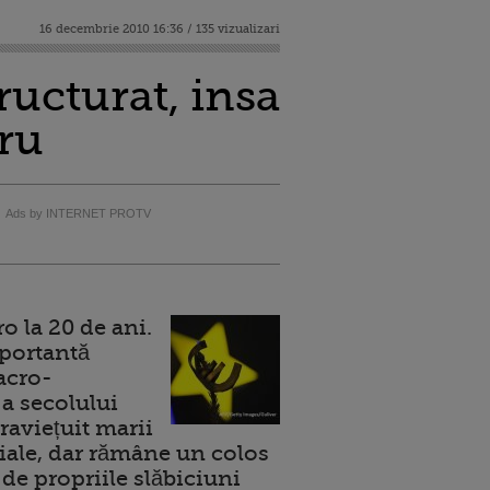
16 decembrie 2010 16:36 / 135 vizualizari
ructurat, insa
ru
Ads by INTERNET PROTV
 la 20 de ani.
portantă
acro-
a secolului
raviețuit marii
ale, dar rămâne un colos
de propriile slăbiciuni