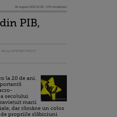
26 august 2015 10:36 / 178 vizualizari
din PIB,
Ads by INTERNET PROTV
 la 20 de ani.
portantă
acro-
a secolului
raviețuit marii
ale, dar rămâne un colos
de propriile slăbiciuni