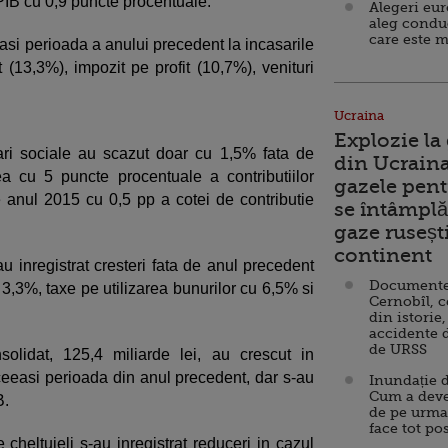
 PIB cu 0,9 puncte procentuale.
Alegeri eu
aleg condu
care este m
easi perioada a anului precedent la incasarile
 (13,3%), impozit pe profit (10,7%), venituri
Ucraina
Explozie la
rari sociale au scazut doar cu 1,5% fata de
din Ucraina
ea cu 5 puncte procentuale a contributiilor
gazele pent
pe anul 2015 cu 0,5 pp a cotei de contributie
se întâmplă 
gaze ruseșt
continent
-au inregistrat cresteri fata de anul precedent
Documente d
 3,3%, taxe pe utilizarea bunurilor cu 6,5% si
Cernobîl, c
din istorie,
accidente 
de URSS
solidat, 125,4 miliarde lei, au crescut in
eeasi perioada din anul precedent, dar s-au
Inundație d
Cum a deve
B.
de pe urma
face tot po
de cheltuieli s-au inregistrat reduceri in cazul