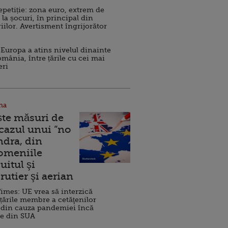
repetiție: zona euro, extrem de
 la șocuri, în principal din
iilor. Avertisment îngrijorător
Europa a atins nivelul dinainte
omânia, între țările cu cei mai
eri
na
ște măsuri de
 cazul unui ”no
ndra, din
Domeniile
uitul şi
rutier şi aerian
imes: UE vrea să interzică
 țările membre a cetăţenilor
 din cauza pandemiei încă
ve din SUA