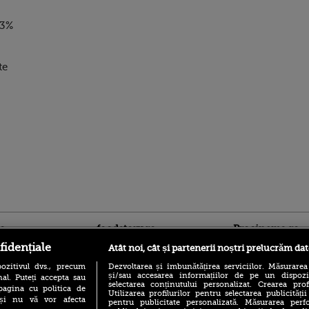
 3%
te
ro
foodstory.ro
Procinema.ro
fidențiale
Atât noi, cât și partenerii noștri prelucrăm dat
ozitivul dvs., precum
Dezvoltarea și îmbunătățirea serviciilor. Măsurarea
și/sau accesarea informațiilor de pe un dispoziti
al. Puteți accepta sau
selectarea conținutului personalizat. Crearea prof
pagina cu politica de
Utilizarea profilurilor pentru selectarea publicității
i și nu vă vor afecta
pentru publicitate personalizată. Măsurarea perfo