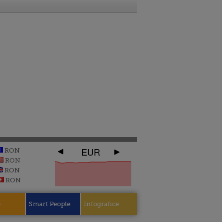
EUR
RON
RON
RON
RON
e
Smart People
Infografice