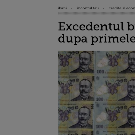
ibani
incontul tau
credite si eco
Excedentul bu
dupa primele