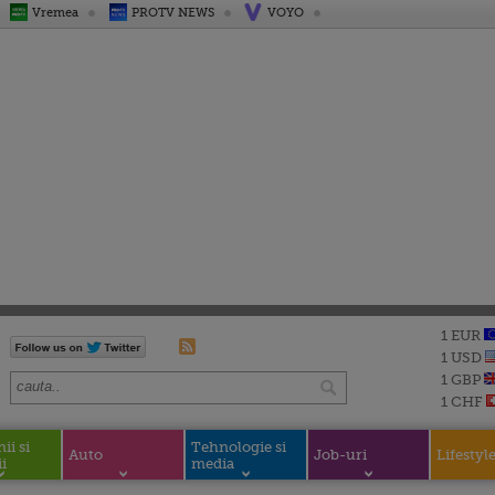
Vremea
PROTV NEWS
VOYO
1 EUR
1 USD
1 GBP
1 CHF
i si
Tehnologie si
Auto
Job-uri
Lifestyl
i
media