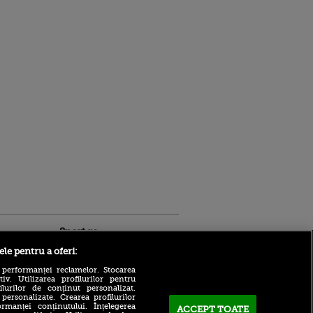
Sport.ro
ele pentru a oferi:
 performanței reclamelor. Stocarea
v. Utilizarea profilurilor pentru
ilurilor de conținut personalizat.
 personalizate. Crearea profilurilor
rmanței conținutului. Înțelegerea
ACCEPT TOATE