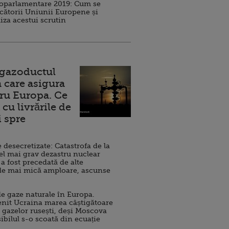
roparlamentare 2019: Cum se
cătorii Uniunii Europene și
iza acestui scrutin
 gazoductul
 care asigura
ru Europa. Ce
cu livrările de
i spre
esecretizate: Catastrofa de la
el mai grav dezastru nuclear
 a fost precedată de alte
de mai mică amploare, ascunse
e gaze naturale în Europa.
nit Ucraina marea câștigătoare
 gazelor rusești, deși Moscova
sibilul s-o scoată din ecuație