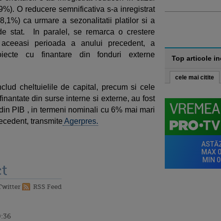
0,9%). O reducere semnificativa s-a inregistrat
(8,1%) ca urmare a sezonalitatii platilor si a
 de stat. In paralel, se remarca o crestere
 aceeasi perioada a anului precedent, a
roiecte cu finantare din fonduri externe
Top articole i
cele mai citite
includ cheltuielile de capital, precum si cele
inantate din surse interne si externe, au fost
 din PIB , in termeni nominali cu 6% mai mari
ecedent, transmite
Agerpres.
t
Twitter
RSS Feed
0:36