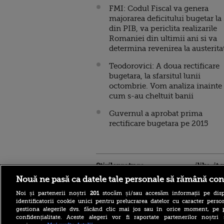
FMI: Codul Fiscal va genera
majorarea deficitului bugetar la
din PIB, va periclita realizarile
Romaniei din ultimii ani si va
determina revenirea la austerita
Teodorovici: A doua rectificare
bugetara, la sfarsitul lunii
octombrie. Vom analiza inainte
cum s-au cheltuit banii
Guvernul a aprobat prima
rectificare bugetara pe 2015
Stirileprotv.ro
ilike-it.
Nouă ne pasă ca datele tale personale să rămână con
Noi și partenerii noștri
201
stocăm și/sau accesăm informații pe disp
identificatorii cookie unici pentru prelucrarea datelor cu caracter person
gestiona alegerile dvs. făcând clic mai jos sau în orice moment, pe 
confidențialitate. Aceste alegeri vor fi raportate partenerilor noștr