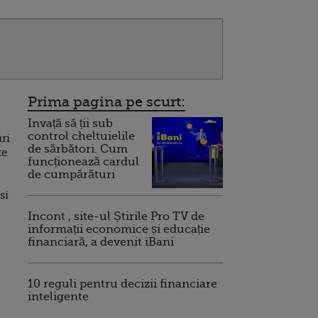
Prima pagina pe scurt:
Invață să ții sub
control cheltuielile
uri
de sărbători. Cum
te
funcționează cardul
de cumpărături
si
Incont , site-ul Știrile Pro TV de
informații economice și educație
financiară, a devenit iBani
10 reguli pentru decizii financiare
inteligente