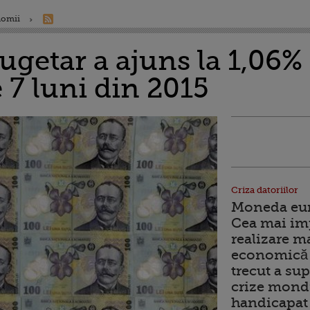
nomii
getar a ajuns la 1,06% 
 7 luni din 2015
Criza datoriilor
Moneda euro
Cea mai im
realizare m
economică 
trecut a sup
crize mondi
handicapat 