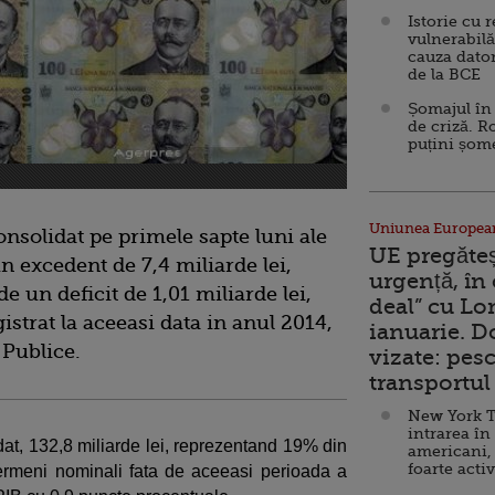
Istorie cu 
vulnerabilă
cauza dator
de la BCE
Șomajul în 
de criză. R
puțini șom
Uniunea Europea
nsolidat pe primele sapte luni ale
UE pregăte
n excedent de 7,4 miliarde lei,
urgență, în
de un deficit de 1,01 miliarde lei,
deal” cu Lo
istrat la aceeasi data in anul 2014,
ianuarie. 
 Publice.
vizate: pesc
transportul 
New York T
intrarea în
dat, 132,8 miliarde lei, reprezentand 19% din
americani,
foarte acti
ermeni nominali fata de aceeasi perioada a