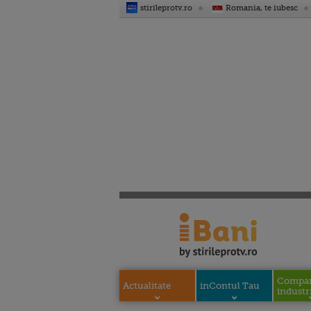
stirileprotv.ro
Romania, te iubesc
Compani
Actualitate
inContul Tau
industri