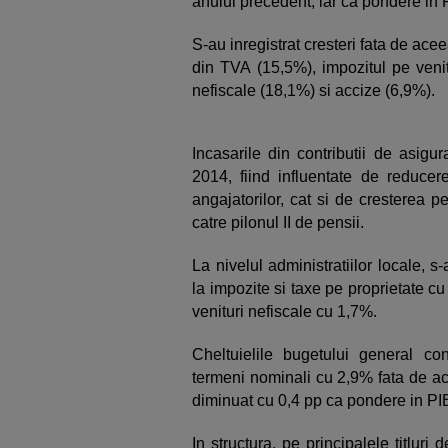
anului precedent, iar ca pondere in
S-au inregistrat cresteri fata de ace
din TVA (15,5%), impozitul pe venit
nefiscale (18,1%) si accize (6,9%).
Incasarile din contributii de asigu
2014, fiind influentate de reducer
angajatorilor, cat si de cresterea 
catre pilonul II de pensii.
La nivelul administratiilor locale, s
la impozite si taxe pe proprietate cu
venituri nefiscale cu 1,7%.
Cheltuielile bugetului general con
termeni nominali cu 2,9% fata de ac
diminuat cu 0,4 pp ca pondere in PI
In structura, pe principalele titluri 