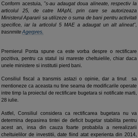
Conform acestuia,
"s-au adaugat doua alineate, respectiv la
articolul 25, de catre MApN, prin care se autorizeaza
Ministerul Apararii sa utilizeze o suma de bani pentru activitati
specifice, iar la articolul 5 MAE a adaugat un alt alineat",
trasnmite
Agerpres.
Premierul Ponta spune ca este vorba despre o rectificare
pozitiva, pentru ca statul isi mareste cheltuielile, chiar daca
unele ministere si institutii pierd bani.
Consiliul fiscal a transmis astazi o opinie, dar a tinut sa
mentioneze ca aceasta nu tine seama de modificarile operate
intre timp la proiectul de rectificare bugetara si notificate marti,
28 iulie.
Astfel, Consiliul considera ca rectificarea bugetara nu va
determina depasirea tintei de deficit bugetar stabilita pentru
acest an, insa din cauza foarte probabila a nerealizarii
cheltuielilor de investitii, date fiind atat experienta din 2014,