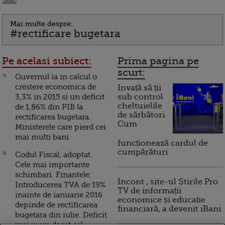
Mai multe despre:
#rectificare bugetara
Pe acelasi subiect:
Prima pagina pe
scurt:
Guvernul ia in calcul o
crestere economica de
Invață să ții
3,3% in 2015 si un deficit
sub control
cheltuielile
de 1,86% din PIB la
de sărbători.
rectificarea bugetara.
Cum
Ministerele care pierd cei
mai multi bani
funcționează cardul de
cumpărături
Codul Fiscal, adoptat.
Cele mai importante
schimbari. Finantele:
Incont , site-ul Știrile Pro
Introducerea TVA de 19%
TV de informații
inainte de ianuarie 2016
economice și educație
depinde de rectificarea
financiară, a devenit iBani
bugetara din iulie. Deficit
mai mare decat cel