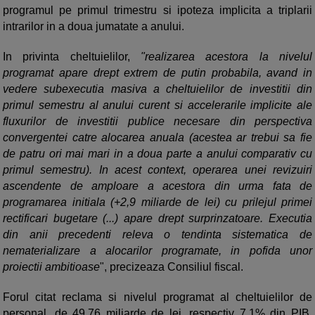
programul pe primul trimestru si ipoteza implicita a triplarii
intrarilor in a doua jumatate a anului.
In privinta cheltuielilor,
"realizarea acestora la nivelul
programat apare drept extrem de putin probabila, avand in
vedere subexecutia masiva a cheltuielilor de investitii din
primul semestru al anului curent si accelerarile implicite ale
fluxurilor de investitii publice necesare din perspectiva
convergentei catre alocarea anuala (acestea ar trebui sa fie
de patru ori mai mari in a doua parte a anului comparativ cu
primul semestru). In acest context, operarea unei revizuiri
ascendente de amploare a acestora din urma fata de
programarea initiala (+2,9 miliarde de lei) cu prilejul primei
rectificari bugetare (...) apare drept surprinzatoare. Executia
din anii precedenti releva o tendinta sistematica de
nematerializare a alocarilor programate, in pofida unor
proiectii ambitioase
", precizeaza Consiliul fiscal.
Forul citat reclama si nivelul programat al cheltuielilor de
personal, de 49,76 miliarde de lei, respectiv 7,1% din PIB,