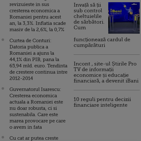
revizuieste in sus
Invață să ții
cresterea economica a
sub control
cheltuielile
Romaniei pentru acest
de sărbători.
an, la 3,3%. Inflatia scade
Cum
masiv de la 2,6%, la 0,7%
funcționează cardul de
Curtea de Conturi:
cumpărături
Datoria publica a
Romaniei a ajuns la
44,1% din PIB, pana la
Incont , site-ul Știrile Pro
65,94 mld. euro. Tendinta
TV de informații
de crestere continua intre
economice și educație
2012-2014
financiară, a devenit iBani
Guvernatorul Isarescu:
Cresterea economica
10 reguli pentru decizii
actuala a Romaniei este
financiare inteligente
nu doar robusta, ci si
sustenabila. Care este
marea provocare pe care
o avem in fata
Cu cat ar putea creste