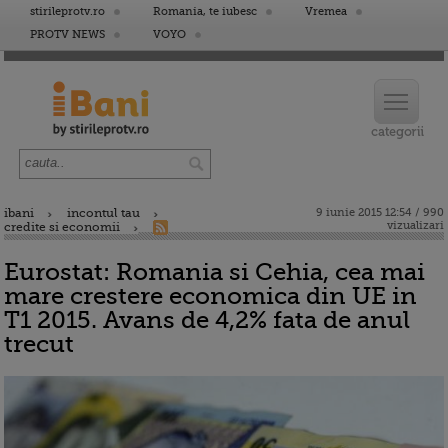
stirileprotv.ro
Romania, te iubesc
Vremea
PROTV NEWS
VOYO
ibani
incontul tau
9 iunie 2015 12:54 / 990
vizualizari
credite si economii
Eurostat: Romania si Cehia, cea mai
mare crestere economica din UE in
T1 2015. Avans de 4,2% fata de anul
trecut