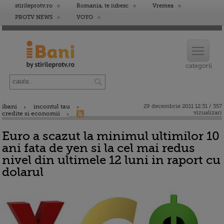
stirileprotv.ro
Romania, te iubesc
Vremea
PROTV NEWS
VOYO
ibani
incontul tau
29 decembrie 2011 12:31 / 357
vizualizari
credite si economii
Euro a scazut la minimul ultimilor 10
ani fata de yen si la cel mai redus
nivel din ultimele 12 luni in raport cu
dolarul