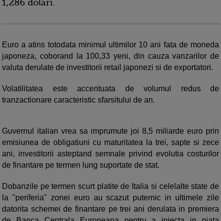
1,286 dolari.
Euro a atins totodata minimul ultimilor 10 ani fata de moneda
japoneza, coborand la 100,33 yeni, din cauza vanzarilor de
valuta derulate de investitorii retail japonezi si de exportatori.
Volatilitatea este accentuata de volumul redus de
tranzactionare caracteristic sfarsitului de an.
Guvernul italian vrea sa imprumute joi 8,5 miliarde euro prin
emisiunea de obligatiuni cu maturitatea la trei, sapte si zece
ani, investitorii asteptand semnale privind evolutia costurilor
de finantare pe termen lung suportate de stat.
Dobanzile pe termen scurt platite de Italia si celelalte state de
la "periferia" zonei euro au scazut puternic in ultimele zile
datorita schemei de finantare pe trei ani derulata in premiera
de Banca Centrala Europeana pentru a injecta in piata