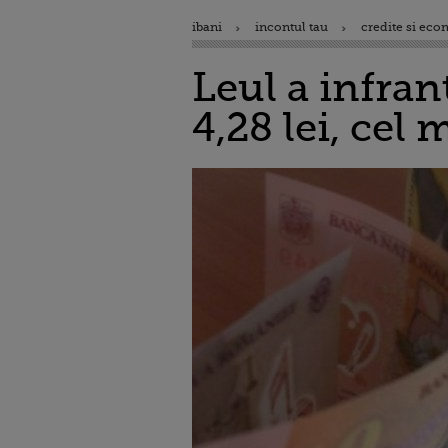
ibani
incontul tau
credite si eco
Leul a infran
4,28 lei, cel 