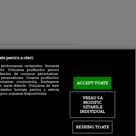
Sport.ro
ele pentru a oferi:
 performanței reclamelor. Stocarea
v. Utilizarea profilurilor pentru
ilurilor de conținut personalizat.
 personalizate. Crearea profilurilor
rmanței conținutului. Înțelegerea
ACCEPT TOATE
n surse diferite. Utilizarea de date
 datelor limitate pentru a selecta
 prin scanarea dispozitivului.
Atmosferă din altă lume la
ntru
VREAU SA
prezentarea lui Mohamed
ita lui,
MODIFIC
Salah la Trabzonspor pe
t tată!
SETARILE
Papara Park
INDIVIDUAL
, Adela
A plecat de la Manchester
rol
City pentru 50.000.000€ și a
V
semnat cu alt club din
RESPING TOATE
Premier League!
pă o
n film, Sir