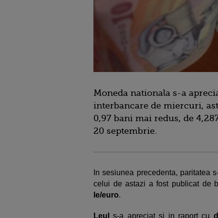
Moneda nationala s-a aprecia
interbancare de miercuri, as
0,97 bani mai redus, de 4,287
20 septembrie.
In sesiunea precedenta, paritatea s
celui de astazi a fost publicat de
le/euro
.
Leul
s-a apreciat si in raport cu
d