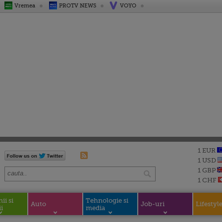
Vremea
PROTV NEWS
VOYO
1 EUR
1 USD
1 GBP
1 CHF
i si
Tehnologie si
Auto
Job-uri
Lifestyl
i
media