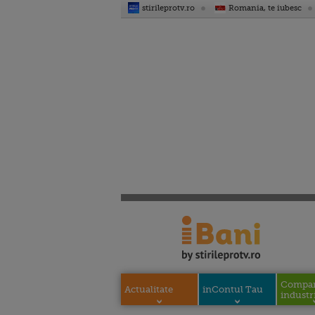
stirileprotv.ro
Romania, te iubesc
Compani
Actualitate
inContul Tau
industri