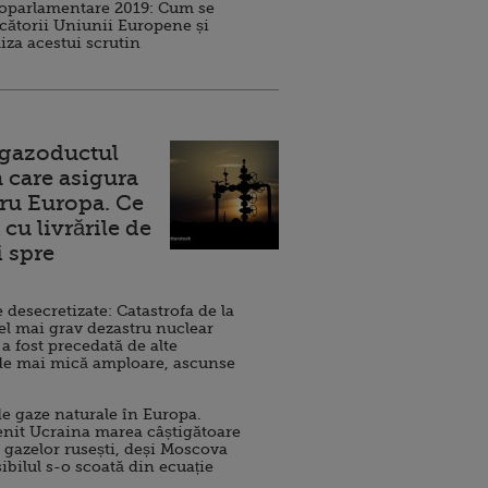
roparlamentare 2019: Cum se
cătorii Uniunii Europene și
iza acestui scrutin
 gazoductul
 care asigura
ru Europa. Ce
cu livrările de
i spre
esecretizate: Catastrofa de la
el mai grav dezastru nuclear
 a fost precedată de alte
de mai mică amploare, ascunse
e gaze naturale în Europa.
nit Ucraina marea câștigătoare
 gazelor rusești, deși Moscova
sibilul s-o scoată din ecuație