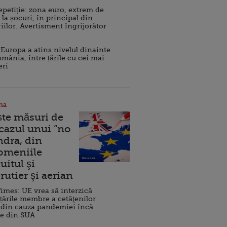
repetiție: zona euro, extrem de
 la șocuri, în principal din
iilor. Avertisment îngrijorător
Europa a atins nivelul dinainte
omânia, între țările cu cei mai
eri
na
ște măsuri de
 cazul unui ”no
ndra, din
Domeniile
uitul şi
rutier şi aerian
imes: UE vrea să interzică
 țările membre a cetăţenilor
 din cauza pandemiei încă
ve din SUA