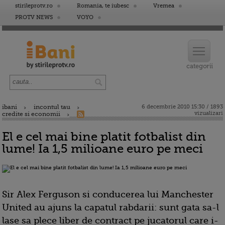
stirileprotv.ro
Romania, te iubesc
Vremea
PROTV NEWS
VOYO
ibani
incontul tau
6 decembrie 2010 15:30 / 1893
vizualizari
credite si economii
El e cel mai bine platit fotbalist din
lume! Ia 1,5 milioane euro pe meci
Sir Alex Ferguson si conducerea lui Manchester
United au ajuns la capatul rabdarii: sunt gata sa-l
lase sa plece liber de contract pe jucatorul care i-