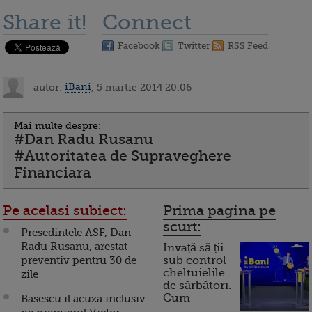
Share it!
Connect
Facebook
Twitter
RSS Feed
autor:
iBani
, 5 martie 2014 20:06
Mai multe despre:
#Dan Radu Rusanu
#Autoritatea de Supraveghere
Financiara
Pe acelasi subiect:
Prima pagina pe
scurt:
Presedintele ASF, Dan
Radu Rusanu, arestat
Invață să ții
preventiv pentru 30 de
sub control
cheltuielile
zile
de sărbători.
Cum
Basescu il acuza inclusiv