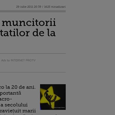
29 iulie 2011 20:39 / 1625 vizualizari
u muncitorii
atilor de la
Ads by INTERNET PROTV
 la 20 de ani.
portantă
acro-
a secolului
raviețuit marii