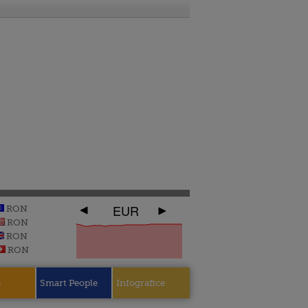
EUR
RON
RON
RON
RON
e
Smart People
Infografice