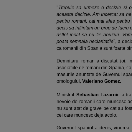
"
Trebuie sa urmeze o decizie si 
aceasta decizie. Am incercat sa ne 
pentru romani, cat mai ales pentru 
decis sa infiintam un grup de lucru 
astfel incat sa nu fie abuzuri. Vom
poata semnala neclaritatile
", a decl
ca romanii din Spania sunt foarte bin
Demnitarul roman a discutat, joi, i
asociatiile de romani din Spania, ca
masurile anuntate de Guvernul spanio
omologului,
Valeriano Gomez.
Ministrul
Sebastian Lazaroi
u a tr
nevoie de romanii care muncesc aco
nu sunt atat de grave pe cat au fost
cei care muncesc deja acolo.
Guvernul spaniol a decis, vinerea t