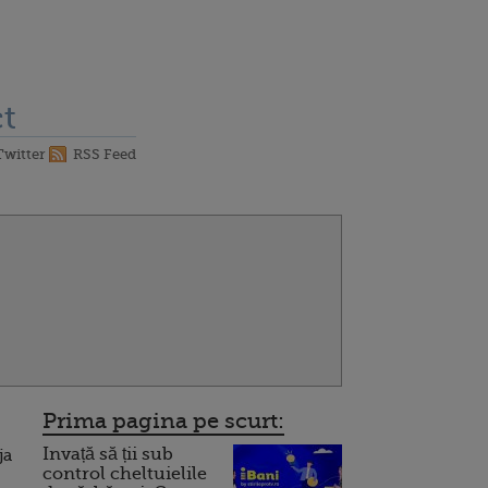
t
Twitter
RSS Feed
Prima pagina pe scurt:
Invață să ții sub
ja
control cheltuielile