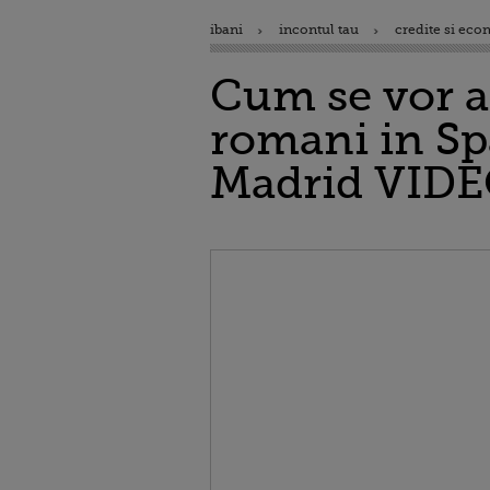
ibani
incontul tau
credite si eco
Cum se vor ap
romani in Spa
Madrid VID