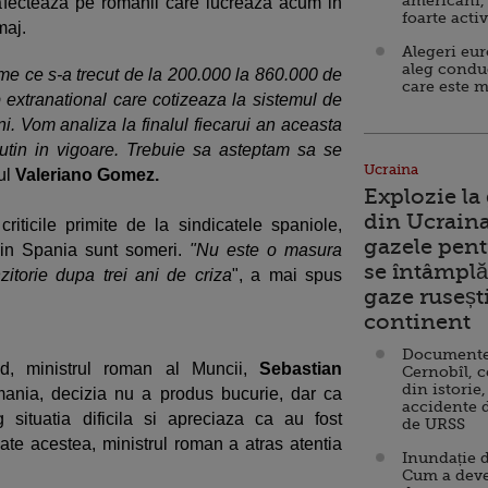
americani,
i afecteaza pe romanii care lucreaza acum in
foarte acti
maj.
Alegeri eu
aleg condu
eme ce s-a trecut de la 200.000 la 860.000 de
care este m
p extranational care cotizeaza la sistemul de
i. Vom analiza la finalul fiecarui an aceasta
utin in vigoare. Trebuie sa asteptam sa se
Ucraina
rul
Valeriano Gomez.
Explozie la
din Ucraina
iticile primite de la sindicatele spaniole,
gazele pent
in Spania sunt someri.
"Nu este o masura
se întâmplă 
zitorie dupa trei ani de criza
", a mai spus
gaze ruseșt
continent
Documente d
id, ministrul roman al Muncii,
Sebastian
Cernobîl, c
din istorie,
ania, decizia nu a produs bucurie, dar ca
accidente 
g situatia dificila si apreciaza ca au fost
de URSS
te acestea, ministrul roman a atras atentia
Inundație d
Cum a deve