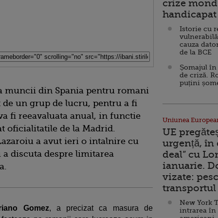
crize mondi
handicapat 
Istorie cu 
vulnerabilă
cauza dator
de la BCE
Șomajul în 
de criză. R
puțini șom
ata muncii din Spania pentru romani
de un grup de lucru, pentru a fi
va fi reeavaluata anual, in functie
Uniunea Europea
t oficialitatile de la Madrid.
UE pregăte
azaroiu a avut ieri o intalnire cu
urgență, în
 a discuta despre limitarea
deal” cu Lo
ianuarie. 
a.
vizate: pesc
transportul 
New York T
eriano Gomez
, a precizat ca masura de
intrarea în