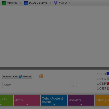
Vremea
PROTV NEWS
VOYO
1 EUR
1 USD
1 GBP
1 CHF
i si
Tehnologie si
Auto
Job-uri
Lifestyl
i
media