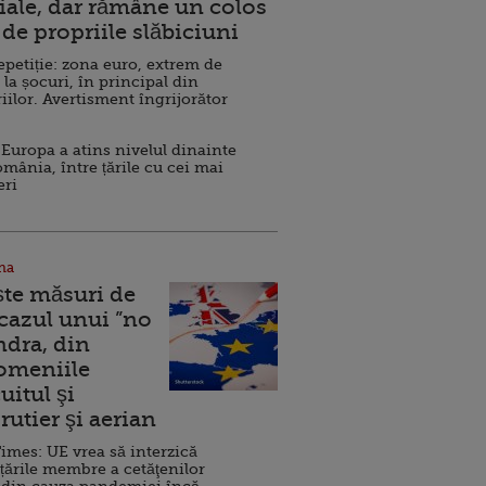
ale, dar rămâne un colos
de propriile slăbiciuni
repetiție: zona euro, extrem de
 la șocuri, în principal din
iilor. Avertisment îngrijorător
Europa a atins nivelul dinainte
omânia, între țările cu cei mai
eri
na
ște măsuri de
 cazul unui ”no
ndra, din
Domeniile
uitul şi
rutier şi aerian
imes: UE vrea să interzică
 țările membre a cetăţenilor