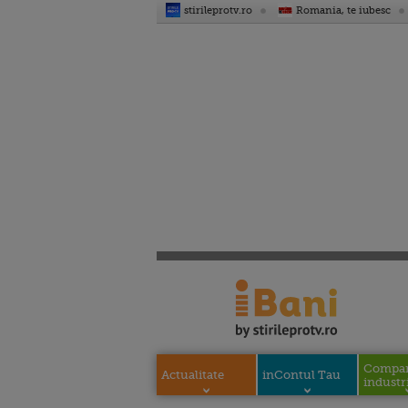
stirileprotv.ro
Romania, te iubesc
Compani
Actualitate
inContul Tau
industri