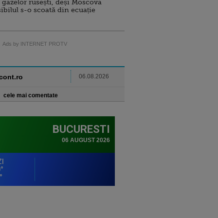
 gazelor rusești, deși Moscova
sibilul s-o scoată din ecuație
Ads by INTERNET PROTV
ncont.ro
06.08.2026
cele mai comentate