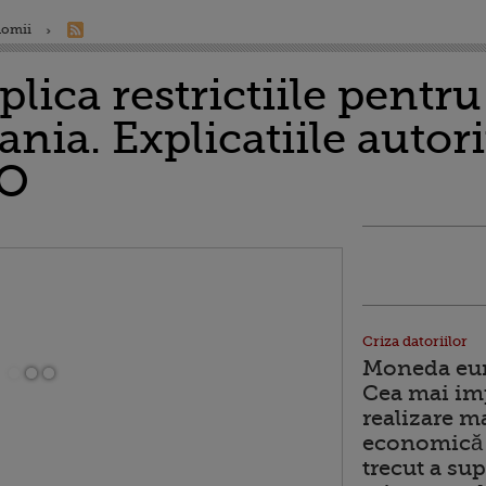
nomii
lica restrictiile pentr
nia. Explicatiile autorit
EO
Criza datoriilor
Moneda euro
Cea mai im
realizare m
economică 
trecut a sup