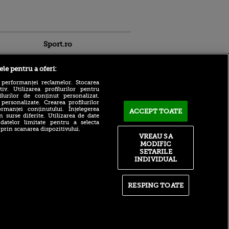
Sport.ro
ele pentru a oferi:
 performanței reclamelor. Stocarea
v. Utilizarea profilurilor pentru
ilurilor de conținut personalizat.
 personalizate. Crearea profilurilor
rmanței conținutului. Înțelegerea
ACCEPT TOATE
n surse diferite. Utilizarea de date
Ioan Andone îl face praf pe
ntru
 datelor limitate pentru a selecta
fotbalistul pe care Gigi
ita lui,
 prin scanarea dispozitivului.
Becali îl plătește cu 25.000
t tată!
VREAU SA
de euro: „Nu poți să faci
MODIFIC
performanță cu jucători
, Adela
SETARILE
modești”
rol
INDIVIDUAL
V
REPORTAJ | Caniculă,
pasiune și spectacol în FC
pă o
Bacău – Ștefănești 3-0
n film, Sir
RESPING TOATE
se
Întăriri în apărarea pentru
n muzică
FCSB: MM Stoica a făcut
anunțul