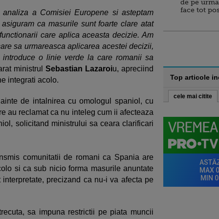
de pe urma
face tot po
o analiza a Comisiei Europene si asteptam
asiguram ca masurile sunt foarte clare atat
functionarii care aplica aceasta decizie. Am
care sa urmareasca aplicarea acestei decizii,
 introduce o linie verde la care romanii sa
arat ministrul
Sebastian Lazaroi
u, apreciind
Top articole i
e integrati acolo.
cele mai citite
nainte de intalnirea cu omologul spaniol, cu
re au reclamat ca nu inteleg cum ii afecteaza
l, solicitand ministrului sa ceara clarificari
ansmis comunitatii de romani ca Spania are
lo si ca sub nicio forma masurile anuntate
 interpretate, precizand ca nu-i va afecta pe
recuta, sa impuna restrictii pe piata muncii