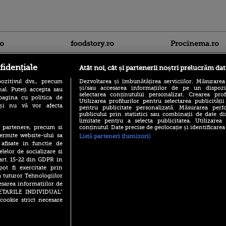
ro
foodstory.ro
Procinema.ro
fidențiale
Atât noi, cât și partenerii noștri prelucrăm dat
ozitivul dvs., precum
Dezvoltarea și îmbunătățirea serviciilor. Măsurarea
și/sau accesarea informațiilor de pe un dispoziti
al. Puteți accepta sau
selectarea conținutului personalizat. Crearea prof
pagina cu politica de
Utilizarea profilurilor pentru selectarea publicității
i și nu vă vor afecta
pentru publicitate personalizată. Măsurarea perfo
publicului prin statistici sau combinații de date di
(P) Descoperă Lumea
Emoții intense pe
limitate pentru a selecta publicitatea. Utilizarea
Evenimentelor din România
Sebastian Stan! Iub
conținutul. Date precise de geolocație și identificarea
te partenere, precum si
cu Transilvania Events!
Annabelle, l-a făcu
ermite website-ului sa
Listă parteneri (furnizori)
(P) Raku, gaming intens și o
 afisate in functie de
Din 14 septembrie
pauză binemeritată cu...
elelor de socializare si
Popescu revine în 
pizza Guseppe
 art. 15-22 din GDPR in
principal la Pro T
pot fi exercitate prin
(P) Poți folosi bonurile de
La 88 de ani și du
a tuturor Tehnologiilor
masă pentru a comanda
carieră fabuloasă î
mâncare acasă? Lista
esarea informatiilor de
Anthony Hopkins 
aplicațiilor care le acceptă
SETARILE INDIVIDUAL”
lansează oficial î
cookie strict necesare