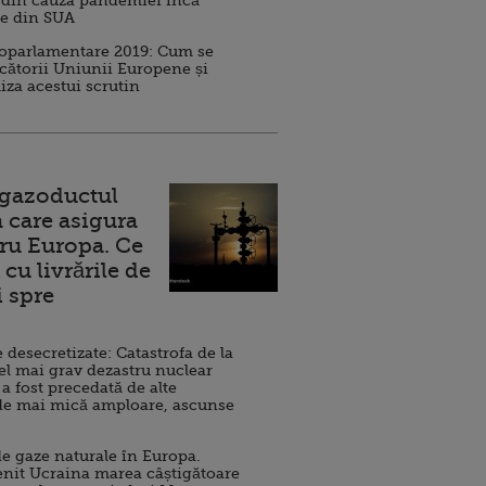
 din cauza pandemiei încă
ve din SUA
roparlamentare 2019: Cum se
cătorii Uniunii Europene și
iza acestui scrutin
 gazoductul
 care asigura
ru Europa. Ce
cu livrările de
i spre
esecretizate: Catastrofa de la
el mai grav dezastru nuclear
 a fost precedată de alte
de mai mică amploare, ascunse
e gaze naturale în Europa.
nit Ucraina marea câștigătoare