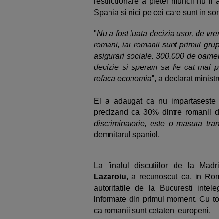
restrictionare a pietei muncii nu i
Spania si nici pe cei care sunt in so
"
Nu a fost luata decizia usor, de vr
romani, iar romanii sunt primul gru
asigurari sociale: 300.000 de oamen
decizie si speram sa fie cat mai p
refaca economia
", a declarat minist
El a adaugat ca nu impartaseste cr
precizand ca 30% dintre romanii d
discriminatorie, este o masura tran
demnitarul spaniol.
La finalul discutiilor de la Madr
Lazaroiu,
a recunoscut ca, in Rom
autoritatile de la Bucuresti intele
informate din primul moment. Cu toa
ca romanii sunt cetateni europeni.