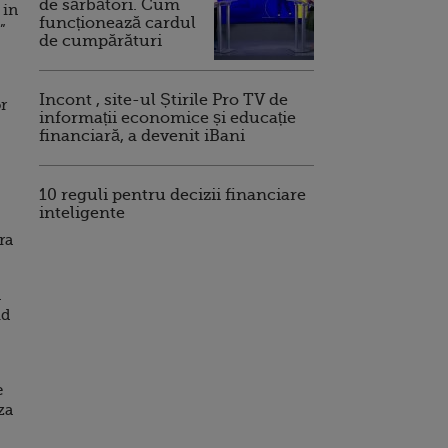
de sărbători. Cum
 in
funcționează cardul
”
de cumpărături
Incont , site-ul Știrile Pro TV de
r
informații economice și educație
financiară, a devenit iBani
10 reguli pentru decizii financiare
inteligente
ra
a
id
e
za