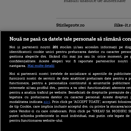
masuri drastice de austeritate
Stirileprotv.ro
ilike-it.
Nouă ne pasă ca datele tale personale să rămână con
Noi și partenerii noștri
201
stocăm și/sau accesăm informații pe disp
identificatorii cookie unici pentru prelucrarea datelor cu caracter person
gestiona alegerile dvs. făcând clic mai jos sau în orice moment, pe 
confidențialitate. Aceste alegeri vor fi raportate partenerilor noștr
Regula pe care turiștii
navigarea.
Mai multe detalii
trebuie să o știe înainte de a
merge la piscină în Franța.
Noi si partenerii nostri (retelele de socializare si agentiile de publicita
Ce costume de baie sunt
furnizorii nostri de servicii de date analitice) prelucram date pentru a p
interzise
functioneze, pentru a personaliza continutul si anunturile publicitare
interesele si/sau profilul dvs., pentru a va oferi functionalitati aferente ret
O femeie era să piardă
pentru a analiza traficul pe website. Beneficiati de drepturile prevazute de
vacanța din cauza unei
legatura cu prelucrarea datelor cu caracter personal. Aceste drepturi 
greșeli aparent banale. Ce s-
a întâmplat la aeroport
aici
modalitatea indicata
. Prin click pe “ACCEPT TOATE”, acceptati folosire
de tip Cookie, care implica inclusiv acceptul dvs. cu privire la stocarea/acc
Billie Eilish, de
catre Vendor-ii cu care colaboram. Prin click pe “VREAU SA MODIFIC 
nerecunoscut pe platourile
puteti schimba preferintele in mod individual, mai putin cele legate de 
de filmare. Transformarea
pentru functionarea website-ului.
spectaculoasă pentru
primul său rol major într-un
film