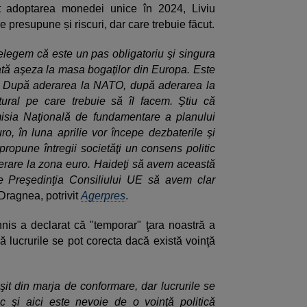
t adoptarea monedei unice în 2024, Liviu
 presupune și riscuri, dar care trebuie făcut.
ţelegem că este un pas obligatoriu şi singura
ă aşeza la masa bogaţilor din Europa. Este
lă. După aderarea la NATO, după aderarea la
ural pe care trebuie să îl facem. Ştiu că
isia Naţională de fundamentare a planului
, în luna aprilie vor începe dezbaterile şi
opune întregii societăţi un consens politic
derare la zona euro. Haideţi să avem această
e Preşedinţia Consiliului UE să avem clar
 Dragnea, potrivit
Agerpres
.
nnis a declarat că "temporar" ţara noastră a
ă lucrurile se pot corecta dacă există voinţă
it din marja de conformare, dar lucrurile se
c şi aici este nevoie de o voinţă politică