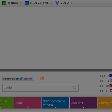
Vremea
PROTV NEWS
VOYO
1 EUR
1 USD
1 GBP
1 CHF
i si
Tehnologie si
Auto
Job-uri
Lifestyl
i
media