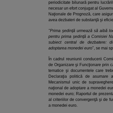
periodicitate bilunară pentru lucrăr
necesar un efort conjugat al Guver
Naţionale de Prognoză, care asigură
avea dezbateri de substanţă şi efic
"Prima şedinţă urmează să aibă loc
pentru prima şedinţă a Comisiei N
subiect central de dezbatere: di
adoptarea monedei euro
", se mai s
În cadrul reuniunii conducerii Com
de Organizare şi Funcţionare prin car
tematice şi documentele care trebu
Declaraţia politică de asumare 
Mecanismul unic de supraveghere 
naţional de adoptare a monedei euro
monedei euro; Raportul de prezentar
al criteriilor de convergenţă şi de
a monedei euro.