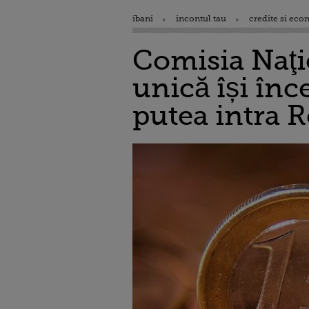
ibani
incontul tau
credite si eco
Comisia Naţi
unică își înc
putea intra 