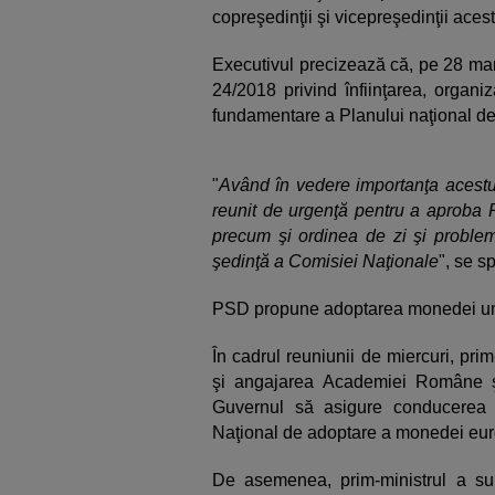
copreşedinţii şi vicepreşedinţii acest
Executivul precizează că, pe 28 mart
24/2018 privind înfiinţarea, organi
fundamentare a Planului naţional d
"
Având în vedere importanţa acestui
reunit de urgenţă pentru a aproba 
precum şi ordinea de zi şi problem
şedinţă a Comisiei Naţionale
", se s
PSD propune adoptarea monedei un
În cadrul reuniunii de miercuri, pri
şi angajarea Academiei Române ş
Guvernul să asigure conducerea C
Naţional de adoptare a monedei eur
De asemenea, prim-ministrul a sub