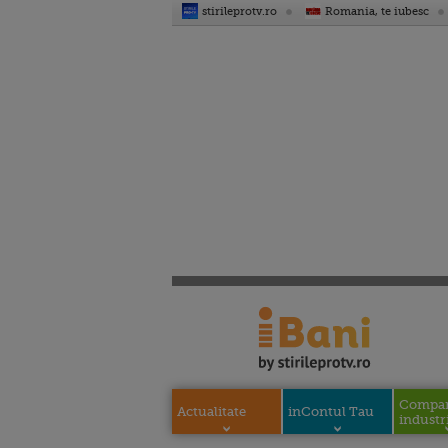
stirileprotv.ro
Romania, te iubesc
Compani
Actualitate
inContul Tau
industri