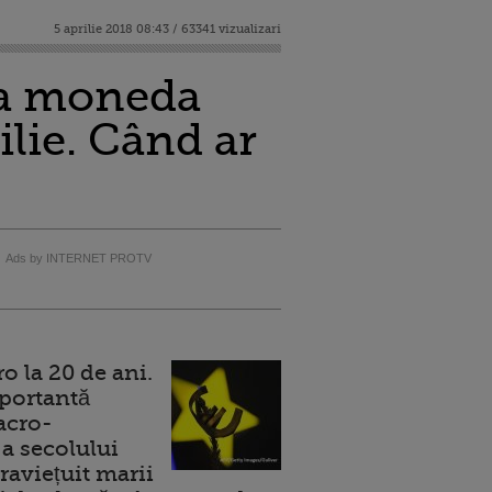
5 aprilie 2018 08:43 / 63341 vizualizari
la moneda
ilie. Când ar
Ads by INTERNET PROTV
 la 20 de ani.
portantă
acro-
a secolului
raviețuit marii