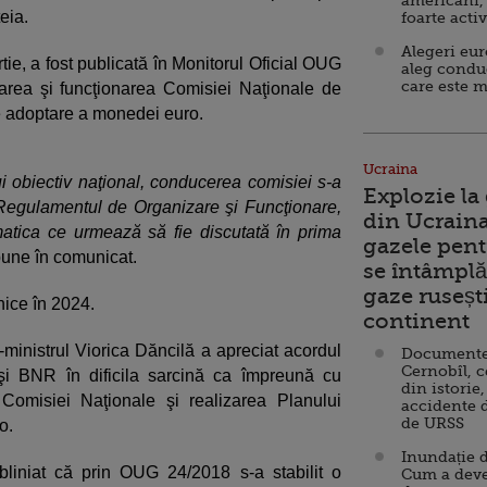
americani,
eia.
foarte acti
Alegeri eu
ie, a fost publicată în Monitorul Oficial OUG
aleg condu
care este m
zarea şi funcţionarea Comisiei Naţionale de
e adoptare a monedei euro.
Ucraina
 obiectiv naţional, conducerea comisiei s-a
Explozie la
Regulamentul de Organizare şi Funcţionare,
din Ucraina
atica ce urmează să fie discutată în prima
gazele pent
pune în comunicat.
se întâmplă 
gaze ruseșt
ice în 2024.
continent
m-ministrul Viorica Dăncilă a apreciat acordul
Documente d
Cernobîl, c
i BNR în dificila sarcină ca împreună cu
din istorie,
omisiei Naţionale şi realizarea Planului
accidente 
de URSS
o.
Inundație d
liniat că prin OUG 24/2018 s-a stabilit o
Cum a deve