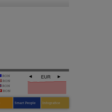
EUR
RON
RON
RON
RON
e
Smart People
Infografice