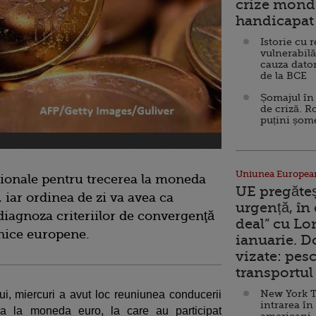
crize mondi
handicapat 
Istorie cu 
vulnerabilă
cauza dator
de la BCE
Șomajul în 
de criză. R
puțini șom
Uniunea Europea
ionale pentru trecerea la moneda
UE pregăte
, iar ordinea de zi va avea ca
urgență, în
diagnoza criteriilor de convergenţă
deal” cu Lo
nice europene.
ianuarie. 
vizate: pesc
transportul 
New York T
ui, miercuri a avut loc reuniunea conducerii
intrarea în
ea la moneda euro, la care au participat