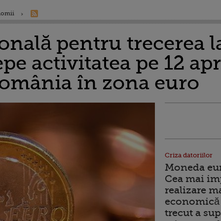
nomii
onală pentru trecerea 
epe activitatea pe 12 apr
România în zona euro
Criza datoriilor
Moneda euro
Cea mai im
realizare m
economică 
trecut a sup