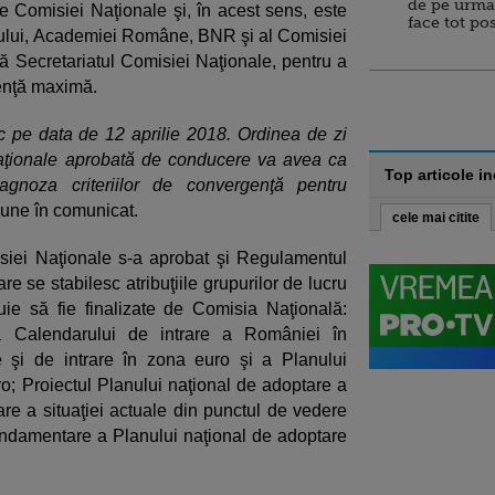
de pe urma
ile Comisiei Naţionale şi, în acest sens, este
face tot po
nului, Academiei Române, BNR şi al Comisiei
 Secretariatul Comisiei Naţionale, pentru a
ienţă maximă.
 pe data de 12 aprilie 2018. Ordinea de zi
aţionale aprobată de conducere va avea ca
Top articole i
agnoza criteriilor de convergenţă pentru
pune în comunicat.
cele mai citite
isiei Naţionale s-a aprobat şi Regulamentul
e se stabilesc atribuţiile grupurilor de lucru
ie să fie finalizate de Comisia Naţională:
a Calendarului de intrare a României în
şi de intrare în zona euro şi a Planului
; Proiectul Planului naţional de adoptare a
e a situaţiei actuale din punctul de vedere
 fundamentare a Planului naţional de adoptare