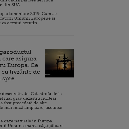
 din cauza pandemiei încă
ve din SUA
roparlamentare 2019: Cum se
cătorii Uniunii Europene și
iza acestui scrutin
 gazoductul
 care asigura
ru Europa. Ce
cu livrările de
i spre
esecretizate: Catastrofa de la
el mai grav dezastru nuclear
 a fost precedată de alte
de mai mică amploare, ascunse
e gaze naturale în Europa.
nit Ucraina marea câștigătoare