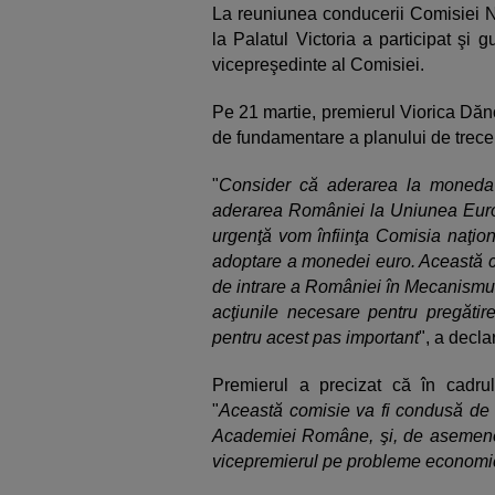
La reuniunea conducerii Comisiei N
la Palatul Victoria a participat şi
vicepreşedinte al Comisiei.
Pe 21 martie, premierul Viorica Dănc
de fundamentare a planului de trec
"
Consider că aderarea la moneda 
aderarea României la Uniunea Europ
urgenţă vom înfiinţa Comisia naţio
adoptare a monedei euro. Această co
de intrare a României în Mecanismu
acţiunile necesare pentru pregătir
pentru acest pas important
", a decla
Premierul a precizat că în cadrul
"
Această comisie va fi condusă de do
Academiei Române, şi, de asemenea
vicepremierul pe probleme economi