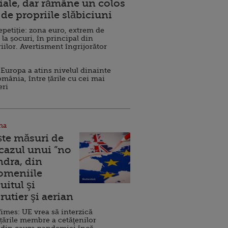
ale, dar rămâne un colos
de propriile slăbiciuni
repetiție: zona euro, extrem de
 la șocuri, în principal din
iilor. Avertisment îngrijorător
Europa a atins nivelul dinainte
omânia, între țările cu cei mai
eri
na
ște măsuri de
 cazul unui ”no
ndra, din
Domeniile
uitul şi
rutier şi aerian
imes: UE vrea să interzică
 țările membre a cetăţenilor