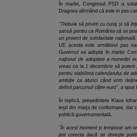
În martie, Congresul PSD a vota
Dragnea afirmând că este in pas care
"Trebuie să privim cu curaj şi să în
şansă pentru ca România să se poat
un proiect de solidaritate naţiona
UE acesta este următorul pas nat
Guvernul va adopta în martie Com
naţional de adoptare a monedei euro
vreau ca la 1 decembrie să putem pr
pentru stabilirea calendarului de a
ambiţie ca atunci când vom deţin
definit parcursul către euro
", a spus
În replică, președintele Klaus Ioha
ieşit din marja de conformare, dar c
politică guvernamentală.
"
În acest moment şi temporar am ieş
pot corecta dacă se doreşte politi