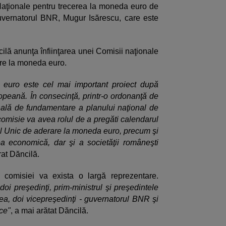
aţionale pentru trecerea la moneda euro de
 guvernatorul BNR, Mugur Isărescu, care este
ilă anunţa înfiinţarea unei Comisii naţionale
ere la moneda euro.
euro este cel mai important proiect după
eană. În consecinţă, printr-o ordonanţă de
nală de fundamentare a planului naţional de
misie va avea rolul de a pregăti calendarul
l Unic de aderare la moneda euro, precum şi
ea economică, dar şi a societăţii româneşti
rat Dăncilă.
 comisiei va exista o largă reprezentare.
i preşedinţi, prim-ministrul şi preşedintele
, doi vicepreşedinţi - guvernatorul BNR şi
ce"
, a mai arătat Dăncilă.