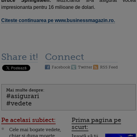
Bruce Springsteen:
Muzicianul si-a asigurat vocea
impresionanta pentru 16 milioane de dolari.
Citeste continuarea pe www.businessmagazin.ro.
Share it!
Connect
Facebook
Twitter
RSS Feed
Mai multe despre:
#asigurari
#vedete
Pe acelasi subiect:
Prima pagina pe
scurt:
Cele mai bogate vedete,
chiar si dupa moarte.
Invață să ții