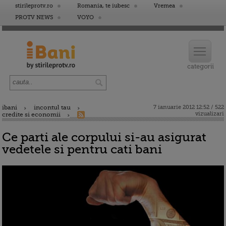
stirileprotv.ro
Romania, te iubesc
Vremea
PROTV NEWS
VOYO
ibani
incontul tau
7 ianuarie 2012 12:52 / 522
vizualizari
credite si economii
Ce parti ale corpului si-au asigurat
vedetele si pentru cati bani