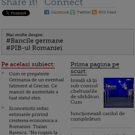
Share it!
Connect
Facebook
Twitter
RSS Feed
Mai multe despre:
#Bancile germane
#PIB-ul Romaniei
Pe acelasi subiect:
Prima pagina pe
scurt:
Cum se pregateste
Germania de un eventual
Invață să ții
faliment al Greciei. Ce
sub control
cheltuielile
masuri de austeritate a
de sărbători.
luat statul elen
Cum
Economistii reduc
funcționează cardul de
estimarile privind
cumpărături
cresterea economica a
Romaniei. Traian
Basescu: "Ne rugam la