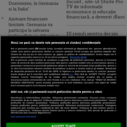
Incont , site-ul Știrile Pro
Dumnezeu, la Germania
TV de informații
si la Italia"
economice și educație
financiară, a devenit iBani
Ajutoare financiare
limitate. Germania va
participa la salvarea
10 reguli pentru decizii
tarilor aflate in dificultate
financiare inteligente
numai cu acordul
Nouă ne pasă ca datele tale personale să rămână confidențiale
parlamentului
Noi și partenerii noștri
201
stocăm și/sau accesăm informații pe dispozitivul dvs., precum identificatorii
cookie unici pentru prelucrarea datelor cu caracter personal. Puteți accepta sau gestiona alegerile dvs.
făcând clic mai jos sau în orice moment, pe pagina cu politica de confidențialitate. Aceste alegeri vor fi
Germania vrea sa
raportate partenerilor noștri și nu vă vor afecta navigarea.
Mai multe detalii
Noi si partenerii nostri (retelele de socializare si agentiile de publicitate partenere, precum si furnizorii
schimbe regulile in UE.
nostri de servicii de date analitice) prelucram date pentru a permite website-ului sa functioneze, pentru a
personaliza continutul si anunturile publicitare afisate in functie de interesele si/sau profilul dvs., pentru a
Ministrul de finante
va oferi functionalitati aferente retelelor de socializare si pentru a analiza traficul pe website. Beneficiati
de drepturile prevazute de art. 15-22 din GDPR in legatura cu prelucrarea datelor cu caracter personal.
doreste un nou tratat
Aceste drepturi pot fi exercitate prin modalitatea indicata
aici
. Prin click pe “ACCEPT TOATE”, acceptati
folosirea tuturor Tehnologiilor de tip Cookie, care implica inclusiv acceptul dvs. cu privire la
european
stocarea/accesarea informatiilor de catre Vendor-ii cu care colaboram. Prin click pe “VREAU SA MODIFIC
SETARILE INDIVIDUAL” puteti schimba preferintele in mod individual, mai putin cele legate de cookie
strict necesare pentru functionarea website-ului.
Laureati ai premiului
Atât noi, cât și partenerii noștri prelucrăm datele pentru a oferi:
Nobel: "Euro va
Dezvoltarea și îmbunătățirea serviciilor. Măsurarea performanței reclamelor. Stocarea și/sau accesarea
supravietui". Germania
informațiilor de pe un dispozitiv. Utilizarea profilurilor pentru selectarea conținutului personalizat. Crearea
profilurilor de conținut personalizat. Utilizarea profilurilor pentru selectarea publicității personalizate.
Crearea profilurilor pentru publicitate personalizată. Măsurarea performanței conținutului. Înțelegerea
trebuie sa paraseasca
publicului prin statistici sau combinații de date din surse diferite. Utilizarea de date limitate pentru a
selecta publicitatea. Utilizarea datelor limitate pentru a selecta conținutul. Date precise de geolocație și
zona euro, nu Grecia
identificarea prin scanarea dispozitivului.
Listă parteneri (furnizori)
ACCEPT TOATE