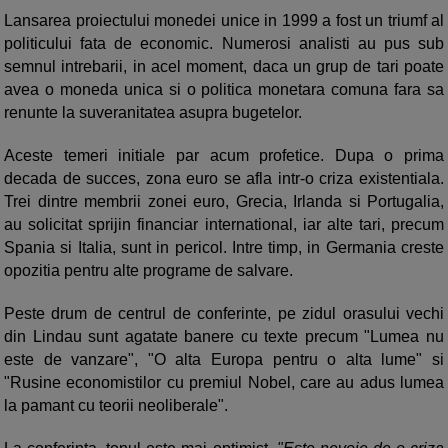
Lansarea proiectului monedei unice in 1999 a fost un triumf al
politicului fata de economic. Numerosi analisti au pus sub
semnul intrebarii, in acel moment, daca un grup de tari poate
avea o moneda unica si o politica monetara comuna fara sa
renunte la suveranitatea asupra bugetelor.
Aceste temeri initiale par acum profetice. Dupa o prima
decada de succes, zona euro se afla intr-o criza existentiala.
Trei dintre membrii zonei euro, Grecia, Irlanda si Portugalia,
au solicitat sprijin financiar international, iar alte tari, precum
Spania si Italia, sunt in pericol. Intre timp, in Germania creste
opozitia pentru alte programe de salvare.
Peste drum de centrul de conferinte, pe zidul orasului vechi
din Lindau sunt agatate banere cu texte precum "Lumea nu
este de vanzare", "O alta Europa pentru o alta lume" si
"Rusine economistilor cu premiul Nobel, care au adus lumea
la pamant cu teorii neoliberale".