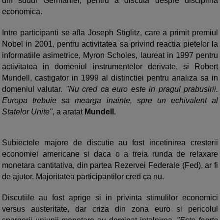
din sudul Germaniei, pentru a discuta despre disciplina
economica.
Intre participanti se afla Joseph Stiglitz, care a primit premiul
Nobel in 2001, pentru activitatea sa privind reactia pietelor la
informatiile asimetrice, Myron Scholes, laureat in 1997 pentru
activitatea in domeniul instrumentelor derivate, si Robert
Mundell, castigator in 1999 al distinctiei pentru analiza sa in
domeniul valutar.
"Nu cred ca euro este in pragul prabusirii.
Europa trebuie sa mearga inainte, spre un echivalent al
Statelor Unite"
, a aratat
Mundell
.
Subiectele majore de discutie au fost incetinirea cresterii
economiei americane si daca o a treia runda de relaxare
monetara cantitativa, din partea Rezervei Federale (Fed), ar fi
de ajutor. Majoritatea participantilor cred ca nu.
Discutiile au fost aprige si in privinta stimulilor economici
versus austeritate, dar criza din zona euro si pericolul