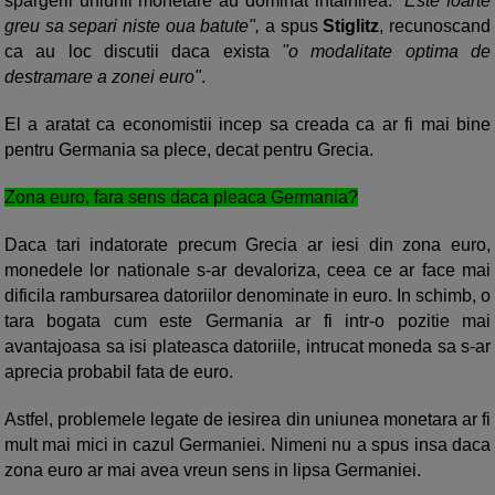
spargerii uniunii monetare au dominat intalnirea.
"Este foarte
greu sa separi niste oua batute",
a spus
Stiglitz
, recunoscand
ca au loc discutii daca exista
"o modalitate optima de
destramare a zonei euro"
.
El a aratat ca economistii incep sa creada ca ar fi mai bine
pentru Germania sa plece, decat pentru Grecia.
Zona euro, fara sens daca pleaca Germania?
Daca tari indatorate precum Grecia ar iesi din zona euro,
monedele lor nationale s-ar devaloriza, ceea ce ar face mai
dificila rambursarea datoriilor denominate in euro. In schimb, o
tara bogata cum este Germania ar fi intr-o pozitie mai
avantajoasa sa isi plateasca datoriile, intrucat moneda sa s-ar
aprecia probabil fata de euro.
Astfel, problemele legate de iesirea din uniunea monetara ar fi
mult mai mici in cazul Germaniei. Nimeni nu a spus insa daca
zona euro ar mai avea vreun sens in lipsa Germaniei.