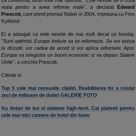
La conferinta, tonul este mai optimist.
"Este nevoie de o criza
reala pentru a avea reforme reale"
, a declarat
Edward
Prescott,
care primit premiul Nobel in 2004, impreuna cu Finn
Kydland.
El a adaugat ca este nevoie de mai mult decat un bandaj.
"Sunt optimist. Europa trebuie sa se reformeze. Se vor aseza
la discutii, vor cadea de acord si vor aplica reformele. Apoi,
Europa va inregistra un boom economic si va depasi Statele
Unite"
, a conchis Prescott.
Citeste si
Top 5 cele mai nereusite cladiri. Reabilitarea lor a costat
zeci de milioane de dolari GALERIE FOTO
Au dotari de lux si sisteme high-tech. Cat platesti pentru
cele mai mici camere de hotel din lume