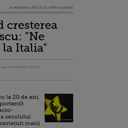
10 septembrie 2011 19:23 / 660 vizualizari
d cresterea
scu: "Ne
a Italia"
Ads by INTERNET PROTV
 la 20 de ani.
portantă
acro-
a secolului
raviețuit marii