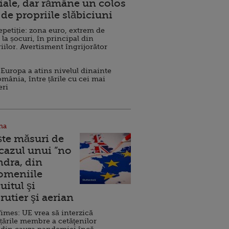
ale, dar rămâne un colos
de propriile slăbiciuni
repetiție: zona euro, extrem de
 la șocuri, în principal din
iilor. Avertisment îngrijorător
Europa a atins nivelul dinainte
omânia, între țările cu cei mai
eri
na
ște măsuri de
 cazul unui ”no
ndra, din
Domeniile
uitul şi
rutier şi aerian
imes: UE vrea să interzică
 țările membre a cetăţenilor