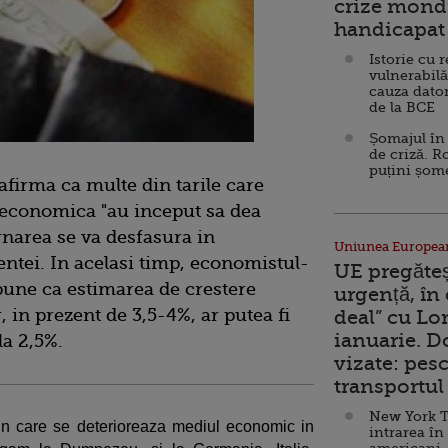
crize mondi
handicapat 
Istorie cu 
vulnerabilă
cauza dator
de la BCE
Șomajul în 
de criză. R
puțini șom
firma ca multe din tarile care
a economica "au inceput sa dea
rnarea se va desfasura in
Uniunea Europea
tei. In acelasi timp, economistul-
UE pregăte
pune ca estimarea de crestere
urgență, în
 in prezent de 3,5-4%, ar putea fi
deal” cu Lo
ianuarie. 
la 2,5%.
vizate: pesc
transportul 
New York T
 in care se deterioreaza mediul economic in
intrarea în