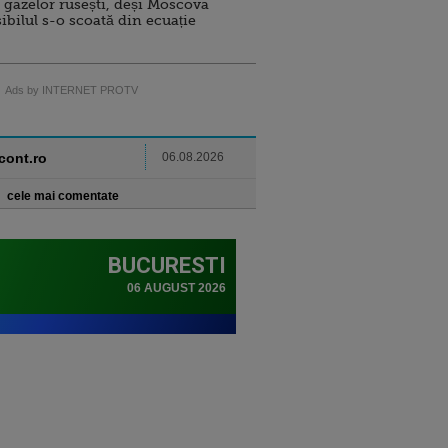
 gazelor rusești, deși Moscova
sibilul s-o scoată din ecuație
Ads by INTERNET PROTV
ncont.ro
06.08.2026
cele mai comentate