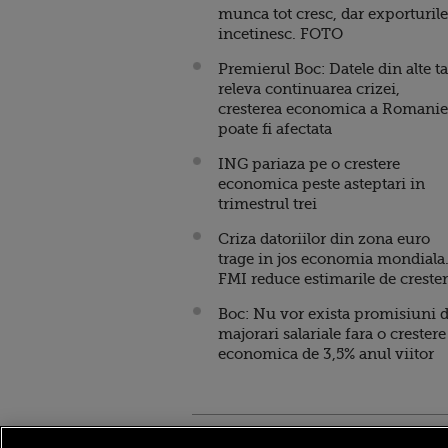
munca tot cresc, dar exporturile
incetinesc. FOTO
Premierul Boc: Datele din alte ta
releva continuarea crizei,
cresterea economica a Romanie
poate fi afectata
ING pariaza pe o crestere
economica peste asteptari in
trimestrul trei
Criza datoriilor din zona euro
trage in jos economia mondiala
FMI reduce estimarile de creste
Boc: Nu vor exista promisiuni 
majorari salariale fara o crestere
economica de 3,5% anul viitor
Stirileprotv.ro
ilike-it.