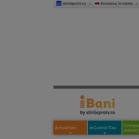
stirileprotv.ro
Romania, te iubesc
Compani
Actualitate
inContul Tau
industri