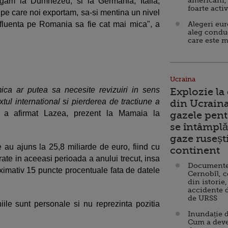
americani,
ugam la Dumnezeu, si la Germania, Italia,
foarte acti
 pe care noi exportam, sa-si mentina un nivel
nfluenta pe Romania sa fie cat mai mica", a
Alegeri eu
aleg condu
care este m
Ucraina
ica ar putea sa necesite revizuiri in sens
Explozie la
ul international si pierderea de tractiune a
din Ucraina
, a afirmat Lazea, prezent la Mamaia la
gazele pent
se întâmplă 
gaze ruseșt
e au ajuns la 25,8 miliarde de euro, fiind cu
continent
rate in aceeasi perioada a anului trecut, insa
Documente d
oximativ 15 puncte procentuale fata de datele
Cernobîl, c
din istorie,
accidente 
de URSS
ile sunt personale si nu reprezinta pozitia
Inundație d
Cum a deve