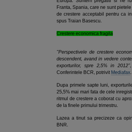
Europa. Suntem pregatiti si ne r
Franta, Spania, care ne sunt pietele
de crestere acceptabil pentru ca i
spus Traian Basescu.
Crestere economica fragila
"Perspectivele de crestere econom
descendent, avand in vedere context
exporturilor, spre 2,5% in 2012"
Conferintele BCR, potrivit
Mediafax
.
Dupa primele sapte luni, exporturil
25,5% mai mari fata de cele inregist
ritmul de crestere a coborat cu apr
de la finele primului trimestru.
Lazea a tinut sa precizeze ca opini
BNR.