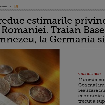
nomii
educ estimarile privin
Romaniei. Traian Base
nezeu, la Germania si l
Criza datoriilor
Moneda euro
Cea mai im
realizare m
economică 
trecut a sup