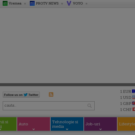
Vremea
PROTV NEWS
VOYO
1 EUR
1 USD
1 GBP
1 CHF
i si
Tehnologie si
Auto
Job-uri
Lifestyl
i
media