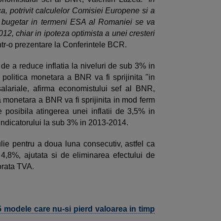
ca, potrivit calculelor Comisiei Europene si a
l bugetar in termeni ESA al Romaniei se va
012, chiar in ipoteza optimista a unei cresteri
intr-o prezentare la Conferintele BCR.
de a reduce inflatia la niveluri de sub 3% in
 politica monetara a BNR va fi sprijinita "in
salariale, afirma economistului sef al BNR,
a monetara a BNR va fi sprijinita in mod ferm
te posibila atingerea unei inflatii de 3,5% in
indicatorului la sub 3% in 2013-2014.
lie pentru a doua luna consecutiv, astfel ca
a 4,8%, ajutata si de eliminarea efectului de
orata TVA.
 modele care nu-si pierd valoarea in timp