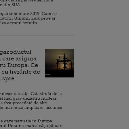
 din cauza pandemiei încă
ve din SUA
roparlamentare 2019: Cum se
cătorii Uniunii Europene și
iza acestui scrutin
 gazoductul
 care asigura
ru Europa. Ce
cu livrările de
i spre
esecretizate: Catastrofa de la
el mai grav dezastru nuclear
 a fost precedată de alte
de mai mică amploare, ascunse
e gaze naturale în Europa.
nit Ucraina marea câștigătoare