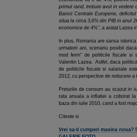
primul rand, trebuie avut in vedere 
Bancii Centrale Europene, deficitu
situa la circa 3,6% din PIB in anul 2
economice de 4%"
, a aratat Lazea 
In plus, Romania are sansa istorica 
urmatorii ani, scenariu posibil daca
mod ferm" de politicile fiscale si 
Valentin Lazea. Astfel, daca politic
de politicile fiscale si salariale es
2012, cu perspective de reducere a 
Preturile de consum au scazut in iu
rata anuala a inflatiei a coborat l
baza din iulie 2010, cand a fost maj
Citeste si
Vrei sa-ti cumperi masina noua? 5
GALERIE FOTO