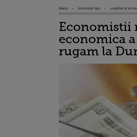
ibani
incontul tau
credite si eco
Economistii r
economica a 
rugam la Dum