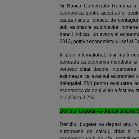
Si Banca Comerciala Romana a re
economica pentru acest an si pentru 
cauza riscului crescut de contagiun
sub estimarile autoritatilor romane
bancii indicau un avans al economi
2012, potrivit economistului-sef al 
In plan international, mai multi ec
perioada ca economia mondiala isi in
vorbesc chiar despre intoarcerea l
estimeaza ca avansul economiei se 
delegatiei FMI pentru evaluarea a
economica de anul viitor a fost revi
la 3,9% la 3,7%.
Deficitul bugetar va depasi tinta de
Deficitul bugetar va depasi anul v
europeana de calcul, chiar si in
economica va fi de 4%, potrivit ec