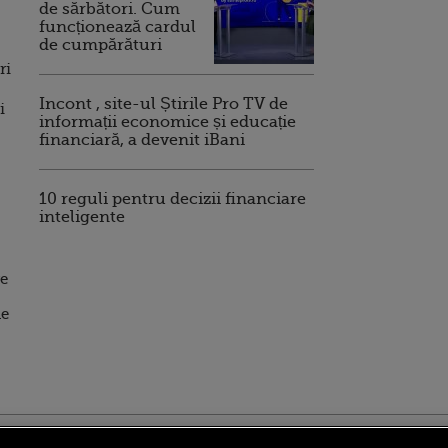
de sărbători. Cum
funcționează cardul
de cumpărături
ri
Incont , site-ul Știrile Pro TV de
i
informații economice și educație
financiară, a devenit iBani
10 reguli pentru decizii financiare
inteligente
.
re
de
ro
foodstory.ro
Procinema.ro