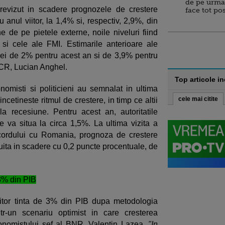
de pe urma
vizut in scadere prognozele de crestere
face tot po
anul viitor, la 1,4% si, respectiv, 2,9%, din
e de pe pietele externe, noile niveluri fiind
 si cele ale FMI. Estimarile anterioare ale
ei de 2% pentru acest an si de 3,9% pentru
BCR, Lucian Anghel.
Top articole i
onomisti si politicieni au semnalat in ultima
cele mai citite
cetineste ritmul de crestere, in timp ce altii
a recesiune. Pentru acest an, autoritatile
va situa la circa 1,5%. La ultima vizita a
cordului cu Romania, prognoza de crestere
zuita in scadere cu 0,2 puncte procentuale, de
 3% din PIB
iitor tinta de 3% din PIB dupa metodologia
tr-un scenariu optimist in care cresterea
onomistului sef al BNR, Valentin Lazea.
"In