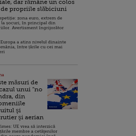
ale, dar rămâne un colos
de propriile slăbiciuni
repetiție: zona euro, extrem de
 la șocuri, în principal din
iilor. Avertisment îngrijorător
Europa a atins nivelul dinainte
omânia, între țările cu cei mai
eri
na
ște măsuri de
 cazul unui ”no
ndra, din
Domeniile
uitul şi
rutier şi aerian
imes: UE vrea să interzică
 țările membre a cetăţenilor