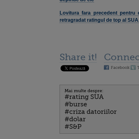
Lovitura fara precedent pentru
retragradat ratingul de top al SU
Share it!
Connec
Facebook
Mai multe despre:
#rating SUA
#burse
#criza datoriilor
#dolar
#S&P