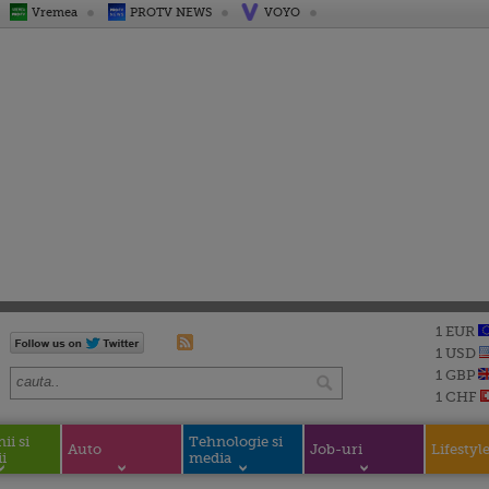
Vremea
PROTV NEWS
VOYO
1 EUR
1 USD
1 GBP
1 CHF
i si
Tehnologie si
Auto
Job-uri
Lifestyl
i
media