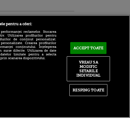
Sport.ro
ele pentru a oferi:
 performanței reclamelor. Stocarea
v. Utilizarea profilurilor pentru
ilurilor de conținut personalizat.
 personalizate. Crearea profilurilor
rmanței conținutului. Înțelegerea
ACCEPT TOATE
n surse diferite. Utilizarea de date
 datelor limitate pentru a selecta
 prin scanarea dispozitivului.
Atmosferă din altă lume la
ntru
VREAU SA
prezentarea lui Mohamed
ita lui,
MODIFIC
Salah la Trabzonspor pe
t tată!
SETARILE
Papara Park
INDIVIDUAL
, Adela
A plecat de la Manchester
rol
City pentru 50.000.000€ și a
V
semnat cu alt club din
RESPING TOATE
Premier League!
pă o
n film, Sir
După 15 ani la Fiorentina,
se
fratele lui Matteo Duțu de la
n muzică
Dinamo a semnat și el în
România!
itate
|
RSS