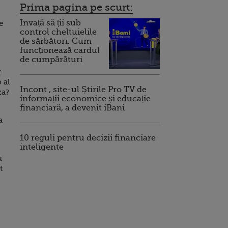
Prima pagina pe scurt:
Invață să ții sub
e
control cheltuielile
de sărbători. Cum
funcționează cardul
de cumpărături
:
 al
Incont , site-ul Știrile Pro TV de
za?
informații economice și educație
financiară, a devenit iBani
a
10 reguli pentru decizii financiare
inteligente
u
t