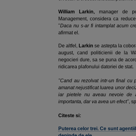
William Larkin,
manager de por
Management, considera ca reducer
"
Daca nu s-ar fi intamplat acum cre
afirmat el.
De altfel,
Larkin
se astepta la cobor
august, cand politicienii de la 
negocieri dure, sa se puna de acord
ridicarea plafonului datoriei de stat.
"Cand au rezolvat intr-un final cu 
amanat nejustificat luarea unor deci
iar pietele nu aveau nevoie de
importanta, dar va avea un efect"
, s
Citeste si:
Puterea celor trei. Ce sunt agentii
depinde de ele