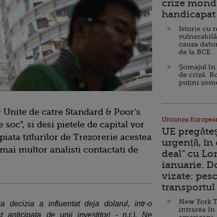
crize mondi
handicapat 
Istorie cu 
vulnerabilă
cauza dator
de la BCE
Șomajul în 
de criză. R
puțini șom
 Unite de catre Standard & Poor’s
Uniunea Europea
soc", si desi pietele de capital vor
UE pregăte
iata titlurilor de Trezorerie acestea
urgență, în
 mai multor analisti contactati de
deal” cu Lo
ianuarie. 
vizate: pesc
transportul 
New York T
 decizia a influentat deja dolarul, intr-o
intrarea în
anticipata de unii investitori - n.r.). Ne