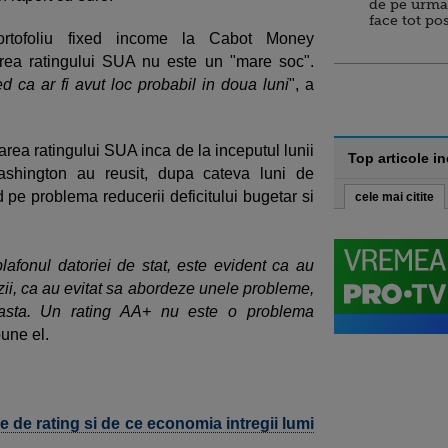
de pe urma
face tot po
tofoliu fixed income la Cabot Money
ea ratingului SUA nu este un "mare soc".
d ca ar fi avut loc probabil in doua luni
", a
area ratingului SUA inca de la inceputul lunii
Top articole i
Washington au reusit, dupa cateva luni de
 pe problema reducerii deficitului bugetar si
cele mai citite
plafonul datoriei de stat, este evident ca au
zii, ca au evitat sa abordeze unele probleme,
 asta. Un rating AA+ nu este o problema
pune el.
le de rating si de ce economia intregii lumi