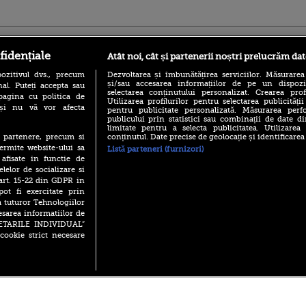
ro
foodstory.ro
Procinema.ro
fidențiale
Atât noi, cât și partenerii noștri prelucrăm dat
ozitivul dvs., precum
Dezvoltarea și îmbunătățirea serviciilor. Măsurarea
și/sau accesarea informațiilor de pe un dispoziti
al. Puteți accepta sau
selectarea conținutului personalizat. Crearea prof
pagina cu politica de
Utilizarea profilurilor pentru selectarea publicității
i și nu vă vor afecta
pentru publicitate personalizată. Măsurarea perfo
publicului prin statistici sau combinații de date di
limitate pentru a selecta publicitatea. Utilizarea
conținutul. Date precise de geolocație și identificarea
te partenere, precum si
(P) Descoperă Lumea
Emoții intense pe
ermite website-ului sa
Listă parteneri (furnizori)
Evenimentelor din România
Sebastian Stan! Iub
 afisate in functie de
cu Transilvania Events!
Annabelle, l-a făcu
elelor de socializare si
(P) Raku, gaming intens și o
 art. 15-22 din GDPR in
Din 14 septembrie
pauză binemeritată cu...
Popescu revine în 
pot fi exercitate prin
pizza Guseppe
principal la Pro T
a tuturor Tehnologiilor
(P) Poți folosi bonurile de
esarea informatiilor de
La 88 de ani și du
masă pentru a comanda
SETARILE INDIVIDUAL”
carieră fabuloasă î
mâncare acasă? Lista
cookie strict necesare
Anthony Hopkins 
aplicațiilor care le acceptă
lansează oficial î
 2026 PRO TV S.R.L |
Politica de Cookie
|
Politica Confidential