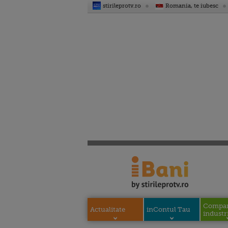
stirileprotv.ro
Romania, te iubesc
Compani
Actualitate
inContul Tau
industri