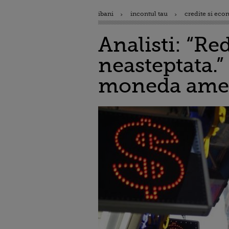
ibani
incontul tau
credite si eco
Analisti: “Re
neasteptata.”
moneda ame