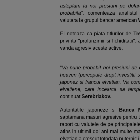
asteptam la noi presiuni pe dola
probabila",
comenteaza analistu
valutara la grupul bancar american
El noteaza ca piata titlurilor de
Tre
privinta "profunzimii si lichiditatii",
vanda agresiv aceste active.
"
Va pune probabil noi presiuni de 
heaven (percepute drept investitii 
japonez si francul elvetian. Va comp
elvetiene, care incearca sa temp
continuat
Serebriakov.
Autoritatile japoneze si
Banca N
saptamana masuri agresive pentru t
raport cu valutele de pe principalel
atins in ultimii doi ani mai multe ma
elvetian a crescut totodata puternic i