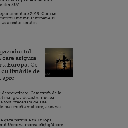
 din cauza pandemiei încă
ve din SUA
roparlamentare 2019: Cum se
cătorii Uniunii Europene și
iza acestui scrutin
 gazoductul
 care asigura
ru Europa. Ce
cu livrările de
i spre
esecretizate: Catastrofa de la
el mai grav dezastru nuclear
 a fost precedată de alte
de mai mică amploare, ascunse
e gaze naturale în Europa.
nit Ucraina marea câștigătoare