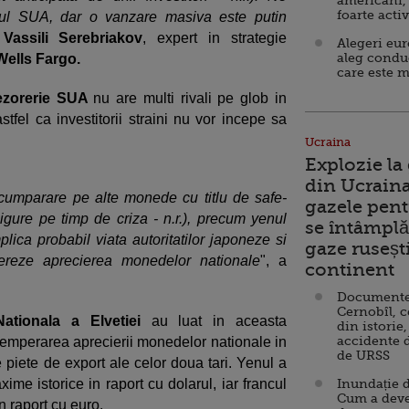
americani,
foarte acti
rul SUA, dar o vanzare masiva este putin
l
Vassili Serebriakov
, expert in strategie
Alegeri eu
aleg condu
Wells Fargo.
care este m
zorerie SUA
nu are multi rivali pe glob in
 astfel ca investitorii straini nu vor incepe sa
Ucraina
Explozie la
din Ucraina
cumparare pe alte monede cu titlu de safe-
gazele pent
sigure pe timp de criza - n.r.), precum yenul
se întâmplă 
lica probabil viata autoritatilor japoneze si
gaze ruseșt
ereze aprecierea monedelor nationale
", a
continent
Documente d
Cernobîl, c
ationala a Elvetiei
au luat in aceasta
din istorie,
accidente 
emperarea aprecierii monedelor nationale in
de URSS
e piete de export ale celor doua tari. Yenul a
xime istorice in raport cu dolarul, iar francul
Inundație d
Cum a deve
n raport cu euro.