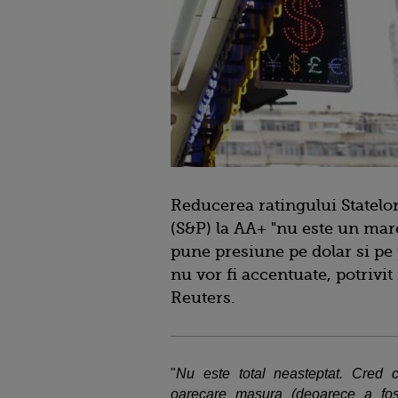
Reducerea ratingului Statelor
(S&P) la AA+ "nu este un mare 
pune presiune pe dolar si pe p
nu vor fi accentuate, potrivit
Reuters.
"
Nu este total neasteptat. Cred ca
oarecare masura (deoarece a fost 