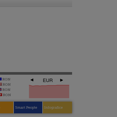
EUR
RON
RON
RON
RON
e
Smart People
Infografice