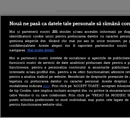
Stirileprotv.ro
ilike-it.
Nouă ne pasă ca datele tale personale să rămână con
Noi și partenerii noștri
201
stocăm și/sau accesăm informații pe disp
identificatorii cookie unici pentru prelucrarea datelor cu caracter person
gestiona alegerile dvs. făcând clic mai jos sau în orice moment, pe 
confidențialitate. Aceste alegeri vor fi raportate partenerilor noștr
navigarea.
Mai multe detalii
Reacția MAE după ce o
româncă a fost arestată în
Noi si partenerii nostri (retelele de socializare si agentiile de publicita
Germania pentru spionaj în
furnizorii nostri de servicii de date analitice) prelucram date pentru a p
favoarea Rusiei
functioneze, pentru a personaliza continutul si anunturile publicitare
interesele si/sau profilul dvs., pentru a va oferi functionalitati aferente ret
Alerta West Nile: două
pentru a analiza traficul pe website. Beneficiati de drepturile prevazute de
persoane au murit, iar
legatura cu prelucrarea datelor cu caracter personal. Aceste drepturi 
numărul cazurilor a ajuns la
10. Măsurile de protecție
aici
modalitatea indicata
. Prin click pe “ACCEPT TOATE”, acceptati folosire
împotriva țânțarilor
de tip Cookie, care implica inclusiv acceptul dvs. cu privire la stocarea/acc
catre Vendor-ii cu care colaboram. Prin click pe “VREAU SA MODIFIC 
Ce le-a spus Donald Trump
puteti schimba preferintele in mod individual, mai putin cele legate de 
donatorilor despre
pentru functionarea website-ului.
succesorul său pentru
alegerile din 2028. Pe cine a
ales între Rubio și Vance
Copyright ©