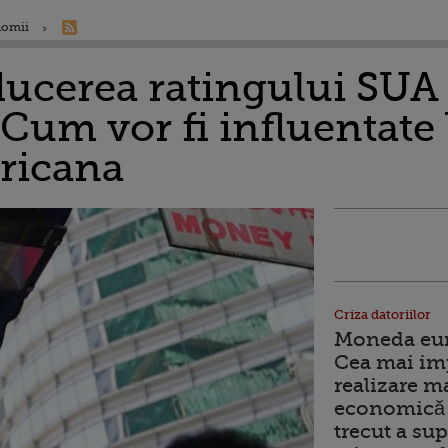
nomii
ducerea ratingului SUA 
 Cum vor fi influentate 
ricana
Criza datoriilor
Moneda euro
Cea mai im
realizare m
economică 
trecut a sup