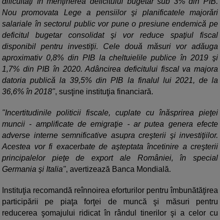
dificultăţi în menţinerea deficitului bugetar sub 3% din PIB.
Nou promovata Lege a pensiilor şi planificatele majorări
salariale în sectorul public vor pune o presiune endemică pe
deficitul bugetar consolidat şi vor reduce spaţiul fiscal
disponibil pentru investiţii. Cele două măsuri vor adăuga
aproximativ 0,8% din PIB la cheltuielile publice în 2019 şi
1,7% din PIB în 2020. Adâncirea deficitului fiscal va majora
datoria publică la 39,5% din PIB la finalul lui 2021, de la
36,6% în 2018"
, susţine instituţia financiară.
"Incertitudinile politicii fiscale, cuplate cu înăsprirea pieţei
muncii - amplificate de emigraţie - ar putea genera efecte
adverse interne semnificative asupra creşterii şi investiţiilor.
Acestea vor fi exacerbate de aşteptata încetinire a creşterii
principalelor pieţe de export ale României, în special
Germania şi Italia"
, avertizează Banca Mondială.
Instituţia recomandă reînnoirea eforturilor pentru îmbunătăţirea
participării pe piaţa forţei de muncă şi măsuri pentru
reducerea şomajului ridicat în rândul tinerilor şi a celor cu