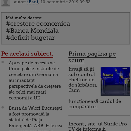
autor:
iBani
, 10 octombrie 2019 09:52
Mai multe despre:
#crestere economica
#Banca Mondiala
#deficit bugetar
Pe acelasi subiect:
Prima pagina pe
scurt:
Aproape de recesiune.
Principalele institute de
Invață să ții
cercetare din Germania
sub control
cheltuielile
au înrăutățit
de sărbători.
perspectivele de creștere
Cum
ale celei mai mari
economii a UE
funcționează cardul de
cumpărături
Bursa de Valori Bucureşti
a fost promovată la
statutul de Piaţa
Incont , site-ul Știrile Pro
Emergentă. ARB: Este cea
TV de informații