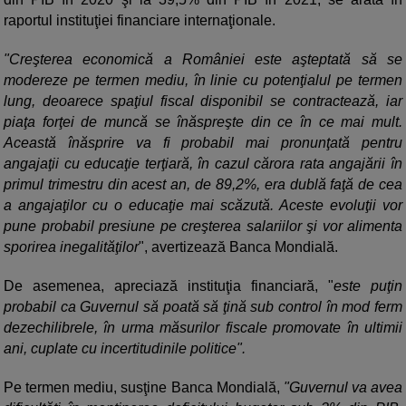
raportul instituţiei financiare internaţionale.
"Creşterea economică a României este aşteptată să se
modereze pe termen mediu, în linie cu potenţialul pe termen
lung, deoarece spaţiul fiscal disponibil se contractează, iar
piaţa forţei de muncă se înăspreşte din ce în ce mai mult.
Această înăsprire va fi probabil mai pronunţată pentru
angajaţii cu educaţie terţiară, în cazul cărora rata angajării în
primul trimestru din acest an, de 89,2%, era dublă faţă de cea
a angajaţilor cu o educaţie mai scăzută. Aceste evoluţii vor
pune probabil presiune pe creşterea salariilor şi vor alimenta
sporirea inegalităţilor
", avertizează Banca Mondială.
De asemenea, apreciază instituţia financiară, "
este puţin
probabil ca Guvernul să poată să ţină sub control în mod ferm
dezechilibrele, în urma măsurilor fiscale promovate în ultimii
ani, cuplate cu incertitudinile politice".
Pe termen mediu, susţine Banca Mondială,
"Guvernul va avea