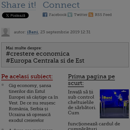
Share it!
Connect
Facebook
Twitter
RSS Feed
autor:
iBani
, 23 septembrie 2019 12:31
Mai multe despre:
#crestere economica
#Europa Centrala si de Est
Pe acelasi subiect:
Prima pagina pe
scurt:
Gig economy, șansa
tinerilor din Estul
Invață să ții
Europei să câștige ca în
sub control
cheltuielile
Vest. De ce nu reușesc
de sărbători.
România, Serbia și
Cum
Ucraina să oprească
exodul creierelor
funcționează cardul de
cumpărături