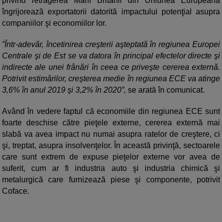
privind retragerea Marii Britanii din Uniunea Europeană
îngrijorează exportatorii datorită impactului potenţial asupra
companiilor şi economiilor lor.
”Într-adevăr, încetinirea creşterii aşteptată în regiunea Europei
Centrale şi de Est se va datora în principal efectelor directe şi
indirecte ale unei frânări în ceea ce priveşte cererea externă.
Potrivit estimărilor, creşterea medie în regiunea ECE va atinge
3,6% în anul 2019 şi 3,2% în 2020”,
se arată în comunicat.
Având în vedere faptul că economiile din regiunea ECE sunt
foarte deschise către pieţele externe, cererea externă mai
slabă va avea impact nu numai asupra ratelor de creştere, ci
şi, treptat, asupra insolvenţelor. În această privinţă, sectoarele
care sunt extrem de expuse pieţelor externe vor avea de
suferit, cum ar fi industria auto şi industria chimică şi
metalurgică care furnizează piese şi componente, potrivit
Coface.