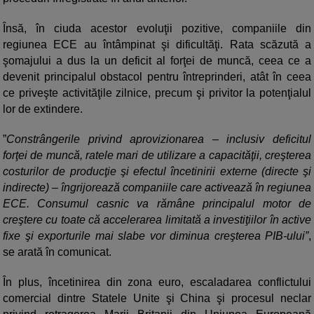
Însă, în ciuda acestor evoluţii pozitive, companiile din
regiunea ECE au întâmpinat şi dificultăţi. Rata scăzută a
şomajului a dus la un deficit al forţei de muncă, ceea ce a
devenit principalul obstacol pentru întreprinderi, atât în ceea
ce priveşte activităţile zilnice, precum şi privitor la potenţialul
lor de extindere.
”
Constrângerile privind aprovizionarea – inclusiv deficitul
forţei de muncă, ratele mari de utilizare a capacităţii, creşterea
costurilor de producţie şi efectul încetinirii externe (directe şi
indirecte) – îngrijorează companiile care activează în regiunea
ECE. Consumul casnic va rămâne principalul motor de
creştere cu toate că accelerarea limitată a investiţiilor în active
fixe şi exporturile mai slabe vor diminua creşterea PIB-ului”
,
se arată în comunicat.
În plus, încetinirea din zona euro, escaladarea conflictului
comercial dintre Statele Unite şi China şi procesul neclar