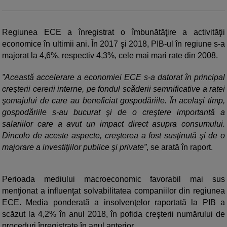
Regiunea ECE a înregistrat o îmbunătăţire a activităţii
economice în ultimii ani. În 2017 şi 2018, PIB-ul în regiune s-a
majorat la 4,6%, respectiv 4,3%, cele mai mari rate din 2008.
”Această accelerare a economiei ECE s-a datorat în principal
creşterii cererii interne, pe fondul scăderii semnificative a ratei
şomajului de care au beneficiat gospodăriile. În acelaşi timp,
gospodăriile s-au bucurat şi de o creştere importantă a
salariilor care a avut un impact direct asupra consumului.
Dincolo de aceste aspecte, creşterea a fost susţinută şi de o
majorare a investiţiilor publice şi private”
, se arată în raport.
Perioada mediului macroeconomic favorabil mai sus
menţionat a influenţat solvabilitatea companiilor din regiunea
ECE. Media ponderată a insolvenţelor raportată la PIB a
scăzut la 4,2% în anul 2018, în pofida creşterii numărului de
proceduri înregistrate în anul anterior.