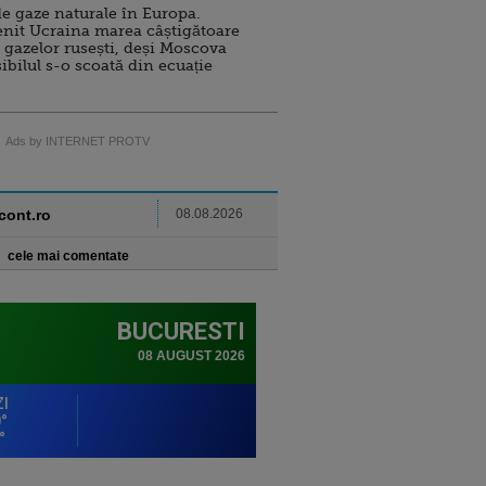
e gaze naturale în Europa.
nit Ucraina marea câștigătoare
 gazelor rusești, deși Moscova
sibilul s-o scoată din ecuație
Ads by INTERNET PROTV
ncont.ro
08.08.2026
cele mai comentate