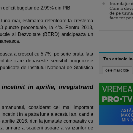
Inundație d
 deficit bugetar de 2,99% din PIB.
Cum a deve
de pe urma
face tot po
 luna mai, estimarea referitoare la cresterea
3 puncte procentuale, la 4%. Pentru 2018,
ctie si Dezvoltare (BERD) anticipeaza un
maneasca.
easca a crescut cu 5,7%, pe serie bruta, fata
Top articole i
olutie care depaseste sensibil prognozele
i publicate de Institutul National de Statistica
cele mai citite
cetinit in aprilie, inregistrand
 amanuntul, considerat cel mai important
 incetinit in a patra luna a acestui an, cand a
 aprilie 2016, ritm la jumatate comparativ cu
l ca urmare a scaderii usoare a vanzarilor de