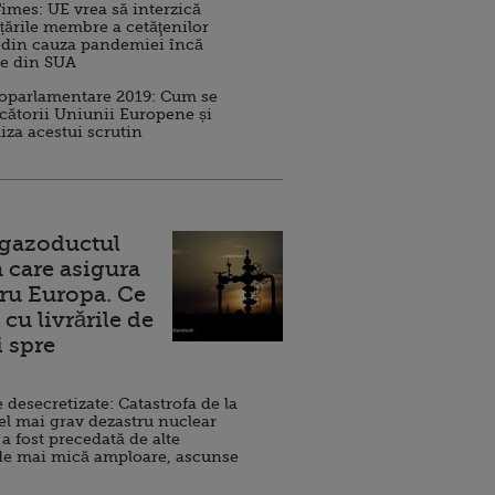
imes: UE vrea să interzică
 țările membre a cetăţenilor
 din cauza pandemiei încă
ve din SUA
roparlamentare 2019: Cum se
cătorii Uniunii Europene și
iza acestui scrutin
 gazoductul
 care asigura
ru Europa. Ce
cu livrările de
i spre
esecretizate: Catastrofa de la
el mai grav dezastru nuclear
 a fost precedată de alte
de mai mică amploare, ascunse