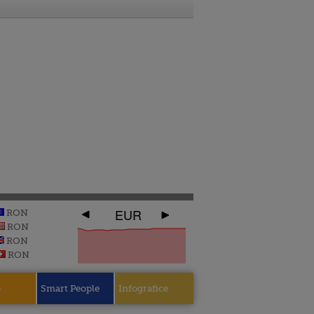
EUR
RON
RON
RON
RON
e
Smart People
Infografice