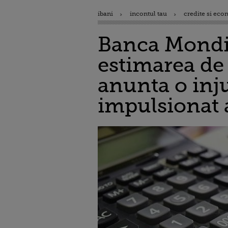
ibani
incontul tau
credite si eco
Banca Mondia
estimarea de
anunta o inj
impulsionat 