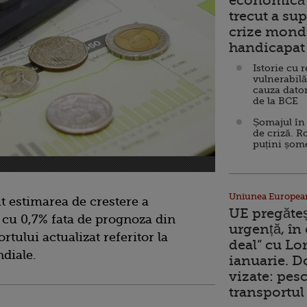
economică 
trecut a sup
crize mondi
handicapat 
Istorie cu 
vulnerabilă
cauza dator
de la BCE
Șomajul în 
de criză. R
puțini șom
Uniunea Europea
 estimarea de crestere a
UE pregăte
cu 0,7% fata de prognoza din
urgență, în
ortului actualizat referitor la
deal” cu Lo
diale.
ianuarie. 
vizate: pesc
transportul 