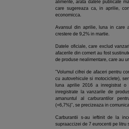
alimente, arata datele publicate mar
care sugereaza ca, in aprilie, co
economicca.
Avansul din aprilie, luna in care 
crestere de 9,2% in martie.
Datele oficiale, care exclud vanzar
afacerile din comert au fost sustinut
de produse nealimentare, care au ur
"Volumul cifrei de afaceri pentru c
cu autovehicule si motociclete), ser
luna aprilie 2016 a inregistrat o
inregistrate la vanzarile de prod
amanuntul al carburantilor pent
(+6,7%)", se precizeaza in comunica
Carburantii s-au ieftinit de la in
supraaccizei de 7 eurocenti pe litru