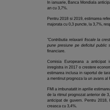
In ianuarie, Banca Mondiala antici
an cu 3,7%.
Pentru 2018 si 2019, estimarea refe
majorata cu 0,3 puncte, la 3,7%, res
”Contributia relaxarii fiscale la c
pune presiune pe deficitul public s
financiare.
Comisia Europeana a anticipat 
inregistra in 2017 o crestere econo
estimarea inclusa in raportul de tar
a mentinut prognoza la un avans al
FMI a imbunatatit in aprilie estima
de la ritmul prognozat anterior de 
anticipat de guvern. Pentru 2018,
creasca cu 3,4%.