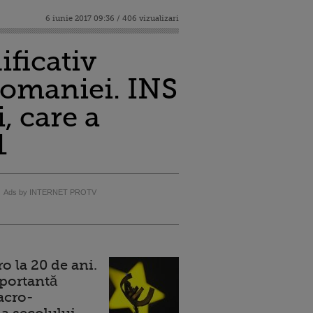
6 iunie 2017 09:36 / 406 vizualizari
ficativ
Romaniei. INS
, care a
1
Ads by INTERNET PROTV
 la 20 de ani.
portantă
acro-