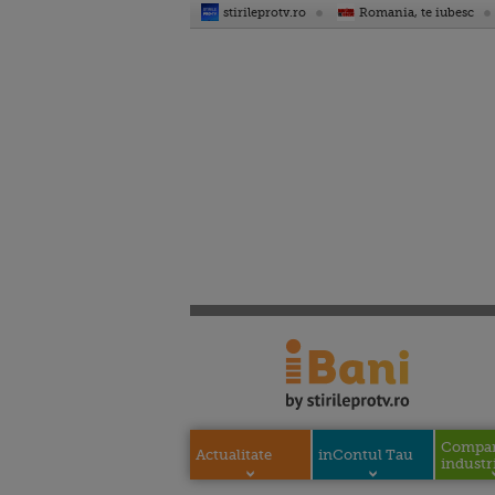
stirileprotv.ro
Romania, te iubesc
Compani
Actualitate
inContul Tau
industri