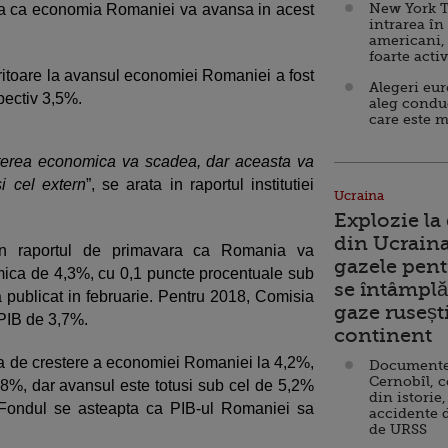
New York T
pa ca economia Romaniei va avansa in acest
intrarea în
americani,
foarte acti
ritoare la avansul economiei Romaniei a fost
Alegeri eu
pectiv 3,5%.
aleg condu
care este m
resterea economica va scadea, dar aceasta va
i cel extern
”, se arata in raportul institutiei
Ucraina
Explozie la
din Ucraina
in raportul de primavara ca Romania va
gazele pent
mica de 4,3%, cu 0,1 puncte procentuale sub
se întâmplă 
a publicat in februarie. Pentru 2018, Comisia
gaze ruseșt
 PIB de 3,7%.
continent
rea de crestere a economiei Romaniei la 4,2%,
Documente d
Cernobîl, c
3,8%, dar avansul este totusi sub cel de 5,2%
din istorie,
 Fondul se asteapta ca PIB-ul Romaniei sa
accidente 
de URSS