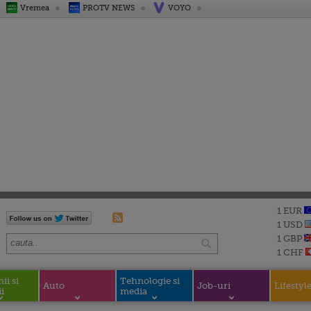
Vremea
PROTV NEWS
VOYO
1 EUR
1 USD
1 GBP
1 CHF
i si
Tehnologie si
Auto
Job-uri
Lifestyl
i
media