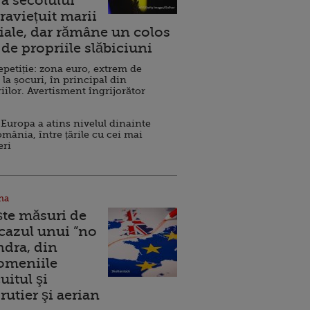
a secolului
raviețuit marii
ale, dar rămâne un colos
de propriile slăbiciuni
repetiție: zona euro, extrem de
 la șocuri, în principal din
iilor. Avertisment îngrijorător
Europa a atins nivelul dinainte
omânia, între țările cu cei mai
eri
na
ște măsuri de
 cazul unui ”no
ndra, din
Domeniile
uitul şi
rutier şi aerian