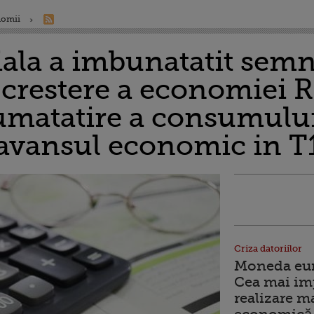
nomii
la a imbunatatit semni
 crestere a economiei 
umatatire a consumului
avansul economic in T
Criza datoriilor
Moneda euro
Cea mai im
realizare m