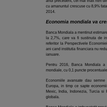
anul precedent, cel mai inalt ritm di
cu amanuntul crescuse cu 8,9% fata
2014.
Economia mondiala va cres
Banca Mondiala a mentinut estimare
la 2,7%, care va fi sustinuta de ind
referitor la Perspectivele Economiei
ani cand institutia financiara nu re
ianuare.
Pentru 2016, Banca Mondiala a 
mondiale, cu 0,1 puncte procentuale
Economiile avansate dau semne d
Europa, in timp ce sapte economii 
Mexic, India, Indonezia, Turcia si 
globala.