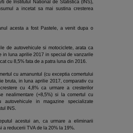
ti de Institutul National de Statistica (INS),
nsumul a incetat sa mai sustina cresterea
anul acesta a fost Pastele, a venit dupa o
ile de autovehicule si motociclete, arata ca
e in luna aprilie 2017 in special de vanzarile
cat cu 8,5% fata de a patra luna din 2016.
omertul cu amanuntul (cu exceptia comertului
ie bruta, in luna aprilie 2017, comparativ cu
 crestere cu 4,8% ca urmare a cresterilor
use nealimentare (+8,5%) si la comertul cu
ru autovehicule in magazine specializate
tul INS.
ceputul acestui an, ca urmare a eliminarii
 si a reducerii TVA de la 20% la 19%.