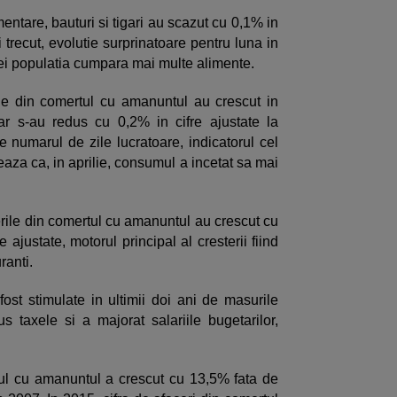
entare, bauturi si tigari au scazut cu 0,1% in
 trecut, evolutie surprinatoare pentru luna in
ei populatia cumpara mai multe alimente.
le din comertul cu amanuntul au crescut in
ar s-au redus cu 0,2% in cifre ajustate la
de numarul de zile lucratoare, indicatorul cel
eaza ca, in aprilie, consumul a incetat sa mai
erile din comertul cu amanuntul au crescut cu
 ajustate, motorul principal al cresterii fiind
ranti.
fost stimulate in ultimii doi ani de masurile
s taxele si a majorat salariile bugetarilor,
tul cu amanuntul a crescut cu 13,5% fata de