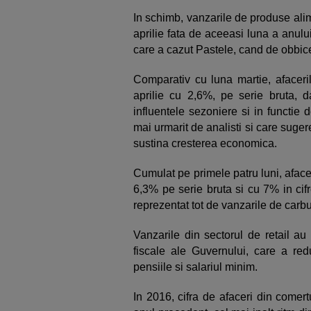
In schimb, vanzarile de produse alim
aprilie fata de aceeasi luna a anului
care a cazut Pastele, cand de obbic
Comparativ cu luna martie, afaceri
aprilie cu 2,6%, pe serie bruta, d
influentele sezoniere si in functie 
mai urmarit de analisti si care suger
sustina cresterea economica.
Cumulat pe primele patru luni, afac
6,3% pe serie bruta si cu 7% in cifre
reprezentat tot de vanzarile de carbu
Vanzarile din sectorul de retail au 
fiscale ale Guvernului, care a redu
pensiile si salariul minim.
In 2016, cifra de afaceri din comer