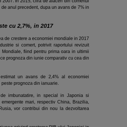
n 2007. In 2015, cifra de afaceri din comertul
 de anul precedent, dupa un avans de 7% in
te cu 2,7%, in 2017
a de crestere a economiei mondiale in 2017
ustrie si comert, potrivit raportului revizuit
 Mondiale, fiind pentru prima oara in ultimii
duce prognoza din iunie comparativ cu cea din
estimat un avans de 2,4% al economiei
 peste prognoza din ianuarie.
e imbunatatire, in special in Japonia si
emergente mari, respectiv China, Brazilia,
Rusia, vor contribui din nou la dezvoltarea