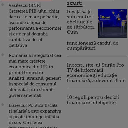
scurt:
Vasilescu (BNR):
Cresterea PIB-ului, chiar
Invață să ții
daca este mare pe hartie,
sub control
cheltuielile
ascunde o lipsa de
de sărbători.
performanta a economiei
Cum
si este mai degraba
cantitativa decat
funcționează cardul de
calitativa
cumpărături
Romania a inregistrat cea
mai mare crestere
Incont , site-ul Știrile Pro
economica din UE, in
TV de informații
primul trimestru.
economice și educație
Analisti: Avansul, generat
financiară, a devenit iBani
in special de consumul
alimentat prin stimuli
guvernamentali
10 reguli pentru decizii
financiare inteligente
Isarescu: Politica fiscala
si salariala este expansiva
si poate impinge inflatia
in sus. Cresterea