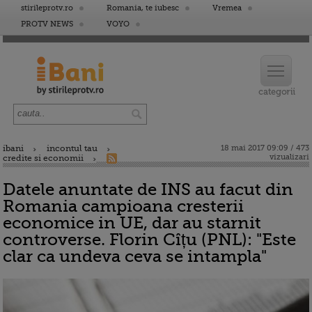
stirileprotv.ro
Romania, te iubesc
Vremea
PROTV NEWS
VOYO
ibani
incontul tau
18 mai 2017 09:09 / 473
vizualizari
credite si economii
Datele anuntate de INS au facut din
Romania campioana cresterii
economice in UE, dar au starnit
controverse. Florin Cîțu (PNL): "Este
clar ca undeva ceva se intampla"