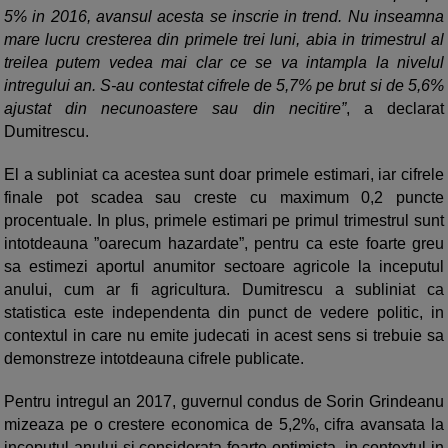
5% in 2016, avansul acesta se inscrie in trend. Nu inseamna
mare lucru cresterea din primele trei luni, abia in trimestrul al
treilea putem vedea mai clar ce se va intampla la nivelul
intregului an. S-au contestat cifrele de 5,7% pe brut si de 5,6%
ajustat din necunoastere sau din necitire”
, a declarat
Dumitrescu.
El a subliniat ca acestea sunt doar primele estimari, iar cifrele
finale pot scadea sau creste cu maximum 0,2 puncte
procentuale. In plus, primele estimari pe primul trimestrul sunt
intotdeauna ”oarecum hazardate”, pentru ca este foarte greu
sa estimezi aportul anumitor sectoare agricole la inceputul
anului, cum ar fi agricultura. Dumitrescu a subliniat ca
statistica este independenta din punct de vedere politic, in
contextul in care nu emite judecati in acest sens si trebuie sa
demonstreze intotdeauna cifrele publicate.
Pentru intregul an 2017, guvernul condus de Sorin Grindeanu
mizeaza pe o crestere economica de 5,2%, cifra avansata la
inceputul anului si considerata foarte optimista, in contextul in