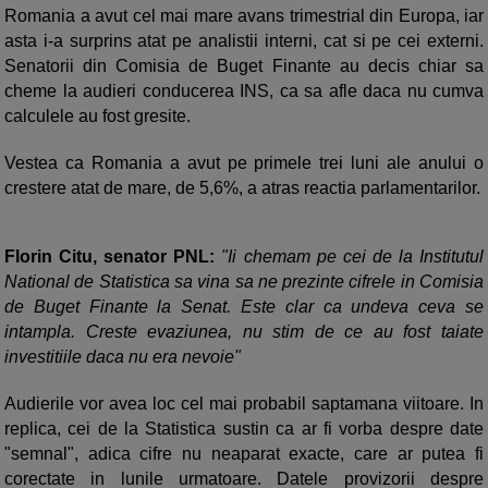
Romania a avut cel mai mare avans trimestrial din Europa, iar
asta i-a surprins atat pe analistii interni, cat si pe cei externi.
Senatorii din Comisia de Buget Finante au decis chiar sa
cheme la audieri conducerea INS, ca sa afle daca nu cumva
calculele au fost gresite.
Vestea ca Romania a avut pe primele trei luni ale anului o
crestere atat de mare, de 5,6%, a atras reactia parlamentarilor.
Florin Citu, senator PNL:
"Ii chemam pe cei de la Institutul
National de Statistica sa vina sa ne prezinte cifrele in Comisia
de Buget Finante la Senat. Este clar ca undeva ceva se
intampla. Creste evaziunea, nu stim de ce au fost taiate
investitiile daca nu era nevoie"
Audierile vor avea loc cel mai probabil saptamana viitoare. In
replica, cei de la Statistica sustin ca ar fi vorba despre date
"semnal", adica cifre nu neaparat exacte, care ar putea fi
corectate in lunile urmatoare. Datele provizorii despre