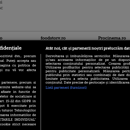
ui
sc
ro
foodstory.ro
Procinema.ro
fidențiale
Atât noi, cât și partenerii noștri prelucrăm dat
ozitivul dvs., precum
Dezvoltarea și îmbunătățirea serviciilor. Măsurarea
și/sau accesarea informațiilor de pe un dispoziti
al. Puteți accepta sau
selectarea conținutului personalizat. Crearea prof
pagina cu politica de
Utilizarea profilurilor pentru selectarea publicității
i și nu vă vor afecta
pentru publicitate personalizată. Măsurarea perfo
publicului prin statistici sau combinații de date di
limitate pentru a selecta publicitatea. Utilizarea
(P) Descoperă Lumea
Emoții intense pe
conținutul. Date precise de geolocație și identificarea
te partenere, precum si
Evenimentelor din România
Sebastian Stan! Iub
ermite website-ului sa
Listă parteneri (furnizori)
cu Transilvania Events!
Annabelle, l-a făcu
 afisate in functie de
(P) Raku, gaming intens și o
elelor de socializare si
Din 14 septembrie
pauză binemeritată cu...
 art. 15-22 din GDPR in
Popescu revine în 
pizza Guseppe
principal la Pro T
pot fi exercitate prin
a tuturor Tehnologiilor
(P) Poți folosi bonurile de
La 88 de ani și du
masă pentru a comanda
esarea informatiilor de
carieră fabuloasă î
mâncare acasă? Lista
SETARILE INDIVIDUAL”
Anthony Hopkins 
aplicațiilor care le acceptă
cookie strict necesare
lansează oficial î