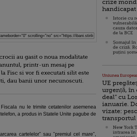
crize mondi
handicapat 
Istorie cu 
vulnerabilă
cauza dator
de la BCE
Șomajul în 
de criză. R
puțini șom
crocii au gasit o noua modalitate
 anuntul, printr-un mesaj pe
a Fisc si vor fi executati silit este
Uniunea Europea
iati, dau banii unor necunoscuti.
UE pregăte
urgență, în
deal” cu Lo
ianuarie. 
Fiscala nu le trimite cetatenilor asemenea
vizate: pesc
 telefon, a produs in Statele Unite pagube de
transportul 
New York T
intrarea în
arcarea cartelelor" sau "premiul cel mare",