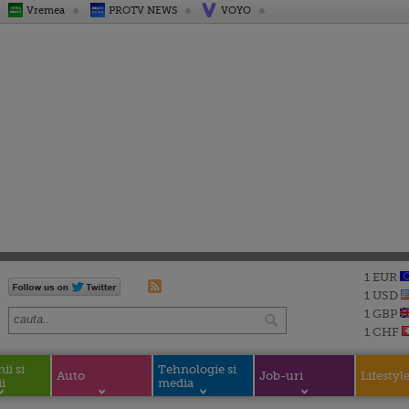
Vremea
PROTV NEWS
VOYO
1 EUR
1 USD
1 GBP
1 CHF
i si
Tehnologie si
Auto
Job-uri
Lifestyl
i
media