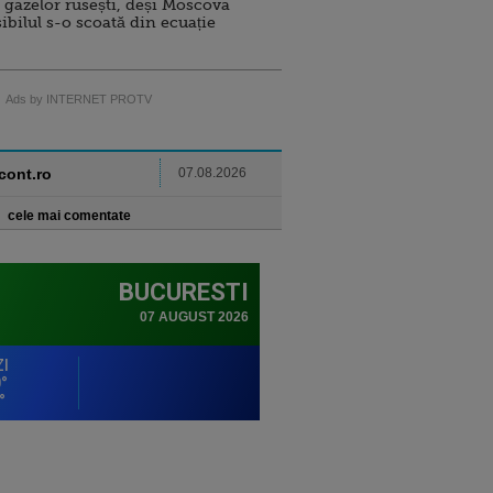
 gazelor rusești, deși Moscova
sibilul s-o scoată din ecuație
Ads by INTERNET PROTV
ncont.ro
07.08.2026
cele mai comentate