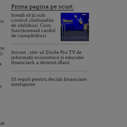
Prima pagina pe scurt:
Invață să ții sub
control cheltuielile
os
de sărbători. Cum
funcționează cardul
de cumpărături
are
Incont , site-ul Știrile Pro TV de
EO
informații economice și educație
financiară, a devenit iBani
a
.
10 reguli pentru decizii financiare
inteligente
e
cat