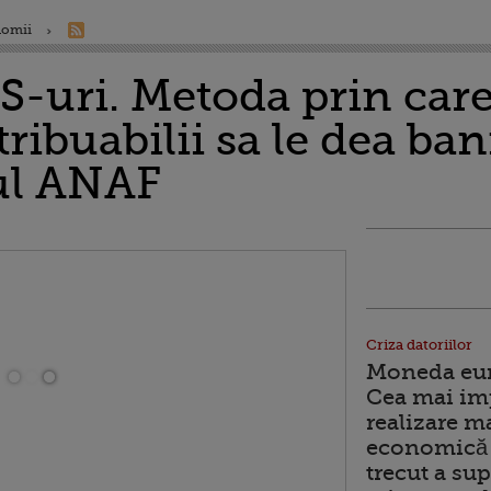
nomii
S-uri. Metoda prin care
ribuabilii sa le dea ban
ul ANAF
Criza datoriilor
Moneda euro
Cea mai im
realizare m
economică 
trecut a sup