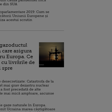
 din cauza pandemiei încă
ve din SUA
roparlamentare 2019: Cum se
cătorii Uniunii Europene și
iza acestui scrutin
 gazoductul
 care asigura
ru Europa. Ce
cu livrările de
i spre
esecretizate: Catastrofa de la
el mai grav dezastru nuclear
 a fost precedată de alte
de mai mică amploare, ascunse
e gaze naturale în Europa.
nit Ucraina marea câștigătoare