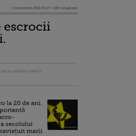
5 noiembrie 2014 19:27 / 696 vizualizari
 escrocii
i.
Ads by INTERNET PROTV
 la 20 de ani.
portantă
acro-
a secolului
raviețuit marii