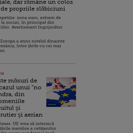
ale, dar rămâne un colos
de propriile slăbiciuni
repetiție: zona euro, extrem de
 la șocuri, în principal din
iilor. Avertisment îngrijorător
Europa a atins nivelul dinainte
omânia, între țările cu cei mai
eri
na
ște măsuri de
 cazul unui ”no
ndra, din
Domeniile
uitul şi
rutier şi aerian
imes: UE vrea să interzică
 țările membre a cetăţenilor