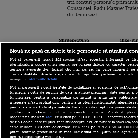
trei conturi personale primarul
Constantei. Radu Mazare: Traie
din banii cash
Stirileprotv.ro
ilike-it.
Nouă ne pasă ca datele tale personale să rămână con
Noi și partenerii noștri
201
stocăm și/sau accesăm informații pe disp
identificatorii cookie unici pentru prelucrarea datelor cu caracter person
gestiona alegerile dvs. făcând clic mai jos sau în orice moment, pe 
confidențialitate. Aceste alegeri vor fi raportate partenerilor noștr
navigarea.
Mai multe detalii
Studiu: Somnul poate conta
mai mult decât dieta și
Noi si partenerii nostri (retelele de socializare si agentiile de publicita
mișcarea pentru rezultatele
furnizorii nostri de servicii de date analitice) prelucram date pentru a p
școlare ale adolescenților,
functioneze, pentru a personaliza continutul si anunturile publicitare
interesele si/sau profilul dvs., pentru a va oferi functionalitati aferente ret
Top 20 orașe preferate de
pentru a analiza traficul pe website. Beneficiati de drepturile prevazute de
Generația Z. Europa domină
clasamentul celor mai
legatura cu prelucrarea datelor cu caracter personal. Aceste drepturi 
apreciate destinații
aici
modalitatea indicata
. Prin click pe “ACCEPT TOATE”, acceptati folosire
de tip Cookie, care implica inclusiv acceptul dvs. cu privire la stocarea/acc
David Popovici: „Un
catre Vendor-ii cu care colaboram. Prin click pe “VREAU SA MODIFIC 
Campionat European poate
puteti schimba preferintele in mod individual, mai putin cele legate de 
fi mai tare decât un
pentru functionarea website-ului.
Mondial”. Ce spune despre