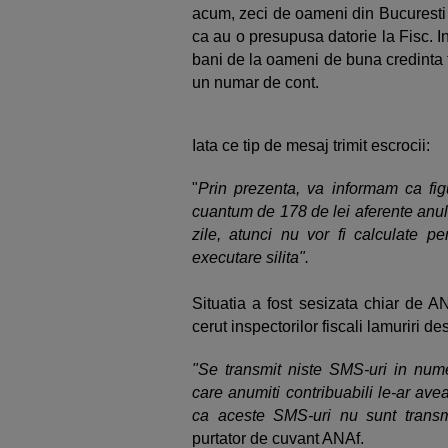
acum, zeci de oameni din Bucuresti 
ca au o presupusa datorie la Fisc. In
bani de la oameni de buna credinta t
un numar de cont.
Iata ce tip de mesaj trimit escrocii:
"
Prin prezenta, va informam ca fi
cuantum de 178 de lei aferente anul
zile, atunci nu vor fi calculate pen
executare silita".
Situatia a fost sesizata chiar de 
cerut inspectorilor fiscali lamuriri d
"Se transmit niste SMS-uri in numel
care anumiti contribuabili le-ar ave
ca aceste SMS-uri nu sunt tran
purtator de cuvant ANAf.