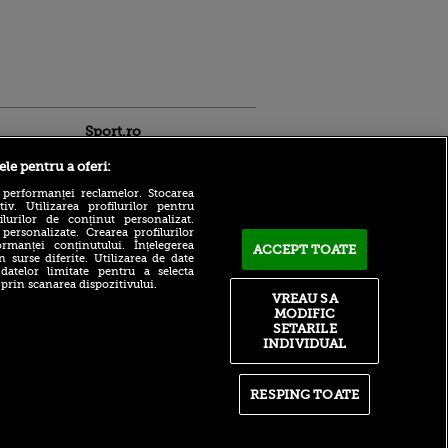
Sport.ro
ele pentru a oferi:
 performanței reclamelor. Stocarea
v. Utilizarea profilurilor pentru
ilurilor de conținut personalizat.
 personalizate. Crearea profilurilor
rmanței conținutului. Înțelegerea
ACCEPT TOATE
n surse diferite. Utilizarea de date
 datelor limitate pentru a selecta
Marin Barbu a explicat
ntru
 prin scanarea dispozitivului.
rezultatele slabe ale
ita lui,
VREAU SA
echipelor românești din
t tată!
MODIFIC
cupele europene: „Nu mai
SETARILE
există multe”
, Adela
INDIVIDUAL
rol
Arsenal, lovitură de peste
V
500.000.000
pă o
RESPING TOATE
David Popovici promite o
n film, Sir
surpriză” la CE de la Paris:
se
Îmi fierbe sângele, simt
n muzică
deja adrenalina”