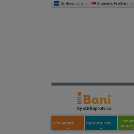
stirileprotv.ro
Romania, te iubesc
Compani
Actualitate
inContul Tau
industri