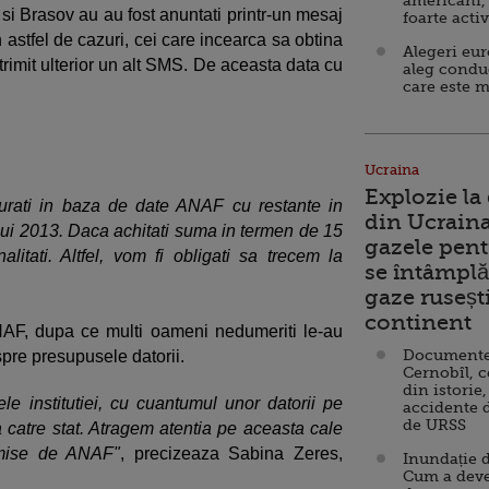
americani,
si Brasov au au fost anuntati printr-un mesaj
foarte acti
 astfel de cazuri, cei care incearca sa obtina
Alegeri eu
rimit ulterior un alt SMS. De aceasta data cu
aleg condu
care este m
Ucraina
Explozie la
gurati in baza de date ANAF cu restante in
din Ucraina
ui 2013. Daca achitati suma in termen de 15
gazele pent
alitati. Altfel, vom fi obligati sa trecem la
se întâmplă 
gaze ruseșt
continent
ANAF, dupa ce multi oameni nedumeriti le-au
Documente d
espre presupusele datorii.
Cernobîl, c
din istorie,
e institutiei, cu cuantumul unor datorii pe
accidente 
de URSS
a catre stat. Atragem atentia pe aceasta cale
smise de ANAF"
, precizeaza Sabina Zeres,
Inundație d
Cum a deve