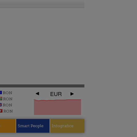
EUR
RON
RON
RON
RON
e
Smart People
Infografice