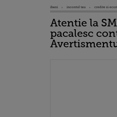
ibani
incontul tau
credite si eco
Atentie la SM
pacalesc cont
Avertisment