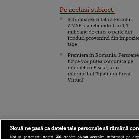
Pe acelasi subiect:
Schimbarea la fata a Fiscului.
ANAF s-a rebranduit cu 1,5
milioane de euro, o parte din
fonduri provenind din impozite
taxe
Premiera in Romania. Persoane
fizice vor putea comunica pe
internet cu Fiscul, prin
intermediul "Spatiului Privat
Virtual"
Stirileprotv.ro
ilike-it.
Nouă ne pasă ca datele tale personale să rămână con
Noi și partenerii noștri
201
stocăm și/sau accesăm informații pe disp