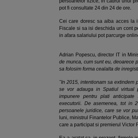
persoanelor fizice, in cadrul unui pro
pot fi consultate 24 din 24 de ore.
Cei care doresc sa aiba acces la in
Fiscale si sa isi deschida un cont pe
in afara salariului pot parcurge onlin
Adrian Popescu, director IT in Minis
de munca, cum sunt eu, deoarece pen
sa folosim forma cealalta de inregis
"In 2015, intentionam sa extindem pr
se vor adauga in Spatiul virtual p
impunere pentru plati anticipate s
executorii. De asemenea, tot in 
persoanele juridice, care se vor p
luni, ministrul Finantelor Publice, M
care a participat si premierul Victor 
Ea a aratat ca, in prezent, firmele is