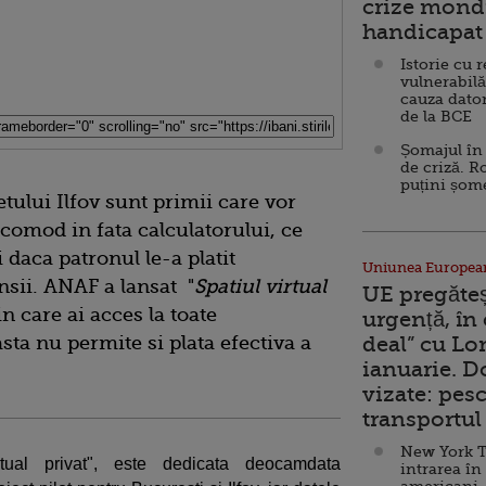
crize mondi
handicapat 
Istorie cu 
vulnerabilă
cauza dator
de la BCE
Șomajul în 
de criză. R
puțini șom
etului Ilfov sunt primii care vor
i comod in fata calculatorului, ce
i daca patronul le-a platit
Uniunea Europea
ensii. ANAF a lansat "
Spatiul virtual
UE pregăte
in care ai acces la toate
urgență, în
sta nu permite si plata efectiva a
deal” cu Lo
ianuarie. 
vizate: pesc
transportul 
New York T
rtual privat", este dedicata deocamdata
intrarea în