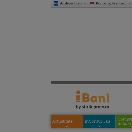
stirileprotv.ro
Romania, te iubesc
Compani
Actualitate
inContul Tau
industri