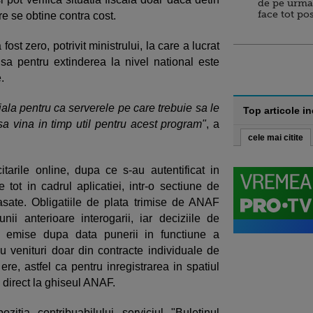
de pe urma
face tot po
are se obtine contra cost.
ost zero, potrivit ministrului, la care a lucrat
a pentru extinderea la nivel national este
e.
la pentru ca serverele pe care trebuie sa le
Top articole i
a vina in timp util pentru acest program"
, a
cele mai citite
itarile online, dupa ce s-au autentificat in
e tot in cadrul aplicatiei, intr-o sectiune de
sate. Obligatiile de plata trimise de ANAF
nii anterioare interogarii, iar deciziile de
 emise dupa data punerii in functiune a
u venituri doar din contracte individuale de
e, astfel ca pentru inregistrarea in spatiul
ta direct la ghiseul ANAF.
tia contribuabilului serviciul "Buletinul