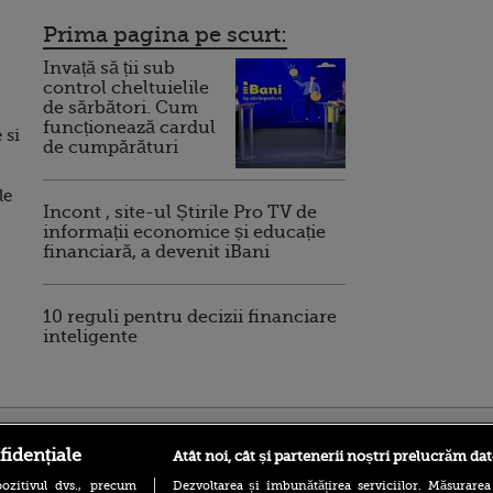
Prima pagina pe scurt:
Invață să ții sub
control cheltuielile
de sărbători. Cum
funcționează cardul
 si
de cumpărături
le
Incont , site-ul Știrile Pro TV de
informații economice și educație
financiară, a devenit iBani
10 reguli pentru decizii financiare
inteligente
ro
foodstory.ro
Procinema.ro
fidențiale
Atât noi, cât și partenerii noștri prelucrăm dat
ozitivul dvs., precum
Dezvoltarea și îmbunătățirea serviciilor. Măsurarea