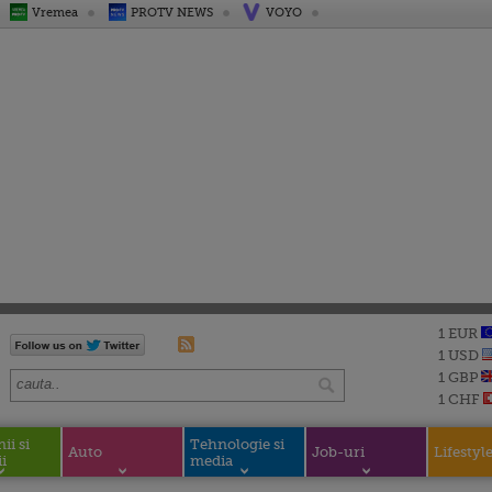
Vremea
PROTV NEWS
VOYO
1 EUR
1 USD
1 GBP
1 CHF
i si
Tehnologie si
Auto
Job-uri
Lifestyl
i
media