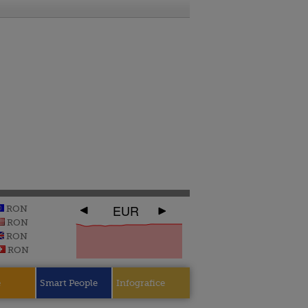
EUR
RON
RON
RON
RON
e
Smart People
Infografice