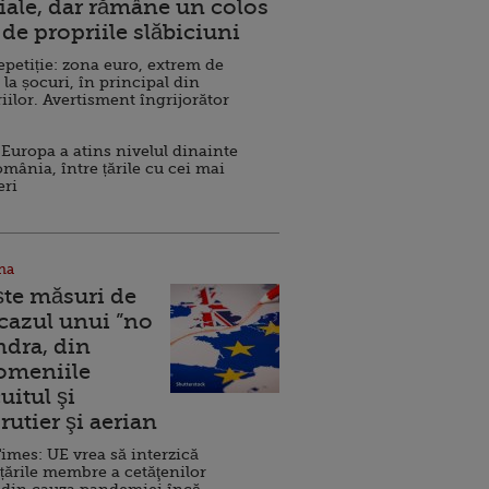
ale, dar rămâne un colos
de propriile slăbiciuni
repetiție: zona euro, extrem de
 la șocuri, în principal din
iilor. Avertisment îngrijorător
Europa a atins nivelul dinainte
omânia, între țările cu cei mai
eri
na
ște măsuri de
 cazul unui ”no
ndra, din
Domeniile
uitul şi
rutier şi aerian
imes: UE vrea să interzică
 țările membre a cetăţenilor