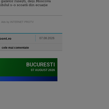
 gazelor rusești, deși Moscova
sibilul s-o scoată din ecuație
Ads by INTERNET PROTV
ncont.ro
07.08.2026
cele mai comentate