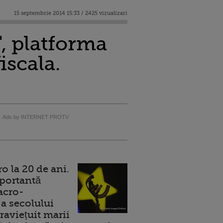
15 septembrie 2014 15:33 / 2425 vizualizari
", platforma
iscala.
Ads by INTERNET PROTV
 la 20 de ani.
portantă
acro-
a secolului
raviețuit marii