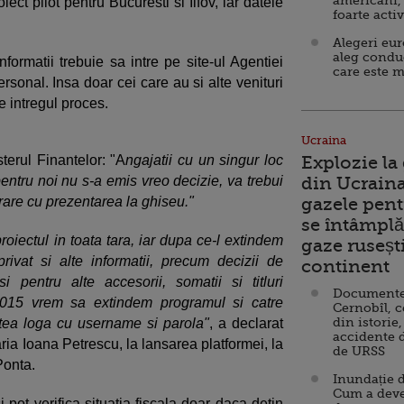
americani,
iect pilot pentru Bucuresti si Ilfov, iar datele
foarte acti
Alegeri eu
aleg condu
formatii trebuie sa intre pe site-ul Agentiei
care este m
rsonal. Insa doar cei care au si alte venituri
e intregul proces.
Ucraina
terul Finantelor: "A
ngajatii cu un singur loc
Explozie la
tru noi nu s-a emis vreo decizie, va trebui
din Ucraina
trare cu prezentarea la ghiseu."
gazele pent
se întâmplă 
oiectul in toata tara, iar dupa ce-l extindem
gaze ruseșt
rivat si alte informatii, precum decizii de
continent
i pentru alte accesorii, somatii si titluri
Documente d
2015 vrem sa extindem programul si catre
Cernobîl, c
din istorie,
utea loga cu username si parola"
, a declarat
accidente 
aria Ioana Petrescu, la lansarea platformei, la
de URSS
Ponta.
Inundație d
Cum a deve
i pot verifica situatia fiscala doar daca detin