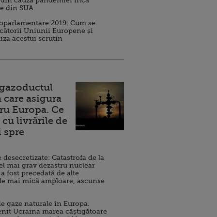
 din cauza pandemiei încă
ve din SUA
roparlamentare 2019: Cum se
cătorii Uniunii Europene și
iza acestui scrutin
 gazoductul
 care asigura
ru Europa. Ce
cu livrările de
i spre
esecretizate: Catastrofa de la
el mai grav dezastru nuclear
 a fost precedată de alte
de mai mică amploare, ascunse
e gaze naturale în Europa.
nit Ucraina marea câștigătoare