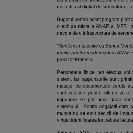
un certificat digital de semnatura, c
Bugetul pentru acest program pilot a f
o echipa mixta a ANAF si MFP, ins
nevoie de o infrastructura de server
"
Suntem in discutie cu Banca Mondia
trimita pentru modernizarea ANAF s
precizat Petrescu.
Persoanele fizice pot efectua solic
sistem, iar raspunsurile sunt primit
mesaje, cu documentele cerute ata
sunt valabile pentru ultima zi a lu
impunere se pot primi daca sunt
sistemului. Pentru angajatii care a
munca nu se emit decizii de impuner
virtual identificarea lor trebuie facu
Totodata, ANAF va pune la dispozi