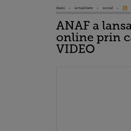
ibani
actualitate
social
ANAF a lansat
online prin ca
VIDEO