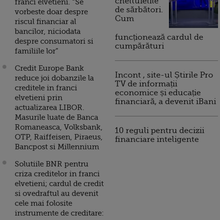
cheltuielile
franci elvetieni. “Se
de sărbători.
vorbeste doar despre
Cum
riscul financiar al
bancilor, niciodata
funcționează cardul de
despre consumatori si
cumpărături
familiile lor”
Credit Europe Bank
Incont , site-ul Știrile Pro
reduce joi dobanzile la
TV de informații
creditele in franci
economice și educație
elvetieni prin
financiară, a devenit iBani
actualizarea LIBOR.
Masurile luate de Banca
Romaneasca, Volksbank,
10 reguli pentru decizii
OTP, Raiffeisen, Piraeus,
financiare inteligente
Bancpost si Millennium
Solutiile BNR pentru
criza creditelor in franci
elvetieni; cardul de credit
si ovedraftul au devenit
cele mai folosite
instrumente de creditare: