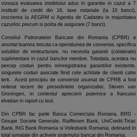
vizeaza evaluarea imobilului adus in garantie in cazul a 7
institutii de credit din 16, taxe notariale (la 10 banci),
inscrierea la AEGRM si Agentia de Cadastru in majoritatea
cazurilor, precum si polita de asigurare (7 banci).
Consiliul Patronatelor Bancare din Romania (CPBR) a
anuntat toamna trecuta ca operatiunea de conversie, specifica
solutiilor de restructurare, nu necesita garantii (colaterale)
suplimentare in cazul bancilor membre. Totodata, acestea nu
percep costuri pentru reinregistrarea garantiilor existente,
singurele costuri asociate fiind cele achitate de clienti catre
terti. Acest principiu de conversie asumat de CPRB a fost
reiterat recent de presedintele organizatiei, Steven van
Groningen, in contextul aprecierii puternice a francului
elvetian in raport cu leul.
Din CPBR fac parte Banca Comerciala Romana, BRD ‐
Groupe Societe Generale, Raiffeisen Bank, UniCredit‐Tiriac
Bank, ING Bank Romania si Volksbank Romania, detinand in
total jumatate din activele sistemului bancar din Romania.