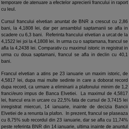
temporare de atenuare a efectelor aprecierii francului in raport
cu leul.
Cursul francului elvetian anuntat de BNR a crescut cu 2,86
bani, la 4,1808 lei, dar per ansamblul saptamanii se afla in
scadere cu 6,3 bani. Referinta francului elvetian a urcat de la
4,1522 lei joi la 4,1808 lei. In urma cu o saptamana, francul se
afla la 4,2438 lei. Comparativ cu maximul istoric in registrat in
urma cu doua saptamani, francul se afla in declin cu 40,1
bani.
Francul elvetian a atins pe 23 ianuarie un maxim istoric, de
4,5817 lei, dupa mai multe sedinte in care a doborat record
dupa record, ca urmare a eliminarii a plafonului minim de 1,2
franci/euro impus de Banca Elvetiei. La maximul de 4,5817
lei, francul era in urcare cu 22,5% fata de cursul de 3,7415 lei
inregistrat miercuri, 14 ianuarie, inainte de decizia Bancii
Elvetiei de a renunta la plafon. In prezent, francul se plaseaza
cu 8,75% sub recordul din 23 ianuarie, dar se afla cu 11,74%
peste referinta BNR din 14 ianuarie, ultima inainte de anuntul