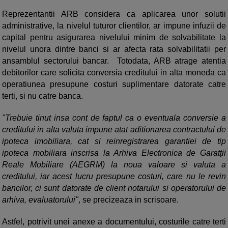
Reprezentantii ARB considera ca aplicarea unor solutii
administrative, la nivelul tuturor clientilor, ar impune infuzii de
capital pentru asigurarea nivelului minim de solvabilitate la
nivelul unora dintre banci si ar afecta rata solvabilitatii per
ansamblul sectorului bancar. Totodata, ARB atrage atentia
debitorilor care solicita conversia creditului in alta moneda ca
operatiunea presupune costuri suplimentare datorate catre
terti, si nu catre banca.
"Trebuie tinut insa cont de faptul ca o eventuala conversie a
creditului in alta valuta impune atat aditionarea contractului de
ipoteca imobiliara, cat si reinregistrarea garantiei de tip
ipoteca mobiliara inscrisa la Arhiva Electronica de Garatții
Reale Mobiliare (AEGRM) la noua valoare si valuta a
creditului, iar acest lucru presupune costuri, care nu le revin
bancilor, ci sunt datorate de client notarului si operatorului de
arhiva, evaluatorului"
, se precizeaza in scrisoare.
Astfel, potrivit unei anexe a documentului, costurile catre terti