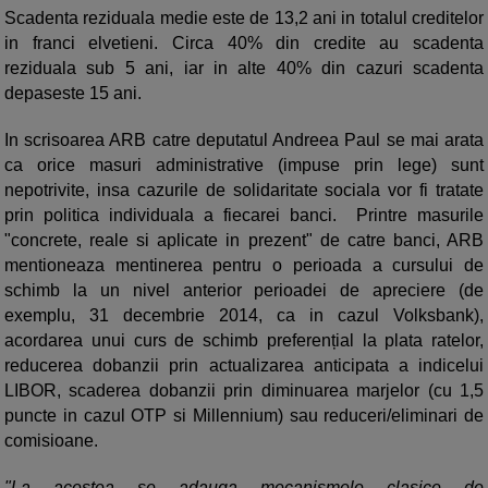
Scadenta reziduala medie este de 13,2 ani in totalul creditelor
in franci elvetieni. Circa 40% din credite au scadenta
reziduala sub 5 ani, iar in alte 40% din cazuri scadenta
depaseste 15 ani.
In scrisoarea ARB catre deputatul Andreea Paul se mai arata
ca orice masuri administrative (impuse prin lege) sunt
nepotrivite, insa cazurile de solidaritate sociala vor fi tratate
prin politica individuala a fiecarei banci. Printre masurile
"concrete, reale si aplicate in prezent" de catre banci, ARB
mentioneaza mentinerea pentru o perioada a cursului de
schimb la un nivel anterior perioadei de apreciere (de
exemplu, 31 decembrie 2014, ca in cazul Volksbank),
acordarea unui curs de schimb preferențial la plata ratelor,
reducerea dobanzii prin actualizarea anticipata a indicelui
LIBOR, scaderea dobanzii prin diminuarea marjelor (cu 1,5
puncte in cazul OTP si Millennium) sau reduceri/eliminari de
comisioane.
"La acestea se adauga mecanismele clasice de