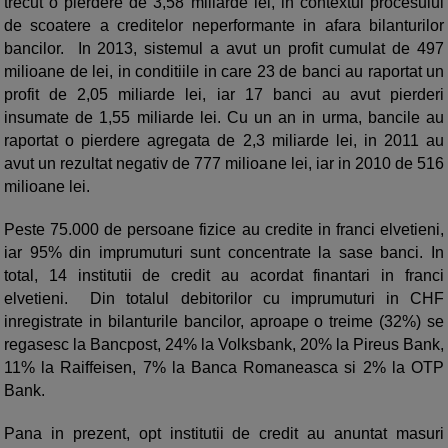
trecut o pierdere de 3,58 miliarde lei, in contextul procesului
de scoatere a creditelor neperformante in afara bilanturilor
bancilor. In 2013, sistemul a avut un profit cumulat de 497
milioane de lei, in conditiile in care 23 de banci au raportat un
profit de 2,05 miliarde lei, iar 17 banci au avut pierderi
insumate de 1,55 miliarde lei. Cu un an in urma, bancile au
raportat o pierdere agregata de 2,3 miliarde lei, in 2011 au
avut un rezultat negativ de 777 milioane lei, iar in 2010 de 516
milioane lei.
Peste 75.000 de persoane fizice au credite in franci elvetieni,
iar 95% din imprumuturi sunt concentrate la sase banci. In
total, 14 institutii de credit au acordat finantari in franci
elvetieni. Din totalul debitorilor cu imprumuturi in CHF
inregistrate in bilanturile bancilor, aproape o treime (32%) se
regasesc la Bancpost, 24% la Volksbank, 20% la Pireus Bank,
11% la Raiffeisen, 7% la Banca Romaneasca si 2% la OTP
Bank.
Pana in prezent, opt institutii de credit au anuntat masuri