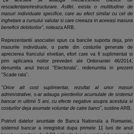
rescadențare/restructurare. Astfel, exista o multitudine de
masuri individuale specifice, care au efect similar cu cel de
inghețare a cursului valutar si care creeaza in aceeași masura
beneficii debitorilor",
noteaza ARB.
Reprezentantii asociatiei spun ca bancile suporta deja, prin
masurile individuale, o parte din costurile generate de
aprecierea francului elvetian, efort care va fi suplimentat si
prin aplicarea noilor prevederi ale Ordonantei 46/2014,
denumita anul trecut "Electorata", redenumita in prezent
"Scade rata".
"Orice alt cost suplimentar, rezultat al unor masuri
administrative, s-ar adauga pierderilor acumulate de sistemul
bancar in ultimii 5 ani, cu efecte negative asupra acestuia si
costurilor deja asumate voluntar de catre banci"
, sustine ARB.
Potrivit datelor anuntate de Banca Nationala a Romaniei,
sistemul bancar a inregistrat dupa primele 11 luni de anul