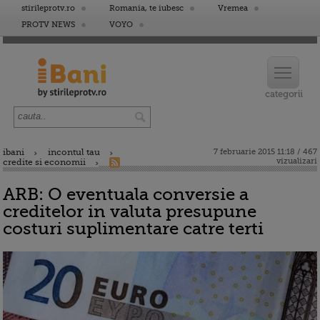
stirileprotv.ro
Romania, te iubesc
Vremea
PROTV NEWS
VOYO
ibani
incontul tau
7 februarie 2015 11:18 / 467
vizualizari
credite si economii
ARB: O eventuala conversie a
creditelor in valuta presupune
costuri suplimentare catre terti