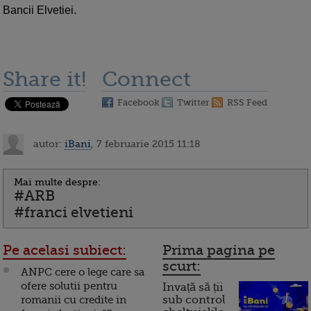
Bancii Elvetiei.
Share it!
Connect
Facebook
Twitter
RSS Feed
autor:
iBani
, 7 februarie 2015 11:18
Mai multe despre:
#ARB
#franci elvetieni
Pe acelasi subiect:
Prima pagina pe
scurt:
ANPC cere o lege care sa
ofere solutii pentru
Invață să ții
romanii cu credite in
sub control