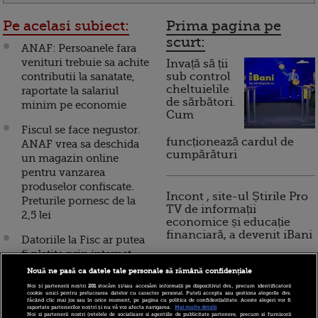
Pe acelasi subiect:
Prima pagina pe
scurt:
ANAF: Persoanele fara
venituri trebuie sa achite
Invață să ții
contributii la sanatate,
sub control
cheltuielile
raportate la salariul
de sărbători.
minim pe economie
Cum
Fiscul se face negustor.
funcționează cardul de
ANAF vrea sa deschida
cumpărături
un magazin online
pentru vanzarea
produselor confiscate.
Incont , site-ul Știrile Pro
Preturile pornesc de la
TV de informații
2,5 lei
economice și educație
financiară, a devenit iBani
Datoriile la Fisc ar putea
fi platite prin internet
banking. In ce conditii
Nouă ne pasă ca datele tale personale să rămână confidențiale
10 reguli pentru decizii
va putea sa popreasca
Noi și partenerii noștri
201
stocăm și/sau accesăm informații pe dispozitivul dvs., precum identificatorii
financiare inteligente
cookie unici pentru prelucrarea datelor cu caracter personal. Puteți accepta sau gestiona alegerile dvs.
ANAF conturile
făcând clic mai jos sau în orice moment, pe pagina cu politica de confidențialitate. Aceste alegeri vor fi
raportate partenerilor noștri și nu vă vor afecta navigarea.
Mai multe detalii
datornicilor
Noi si partenerii nostri (retelele de socializare si agentiile de publicitate partenere, precum si furnizorii