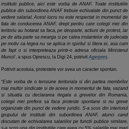
institutii publice, aici este vorba de ANAF. Toate institutiile
publice din subordinea ANAF trebuie echivalate din punct de
vedere salarial. Acest lucru nu este respectat in momentul de
fata de conducerea ANAF, drept pentru care colegii mei din
teritoriu au hotarat sa faca, pe deoparte, actiuni de protest, iar
pe de alta parte sa mearga si pe calea instantelor de judecata
pe motiv ca legea nu se aplica in spiritul si litera ei, asa cum
de fapt o si interpreteaza printr-o adresa oficiala Ministerul
Muncii
', a spus Oprescu, la Digi 24, potrivit
Agerpres
.
Potrivit acestuia, protestele vor avea un caracter spontan.
“
Este vorba de o tensiune teritoriala si din partea membrilor
mai multor sindicate si de aceea in momentul de fata, vazand
si situatia cu declararea ilegala a grevelor din Romania,
colegii mei prefera sa faca proteste spontane si nu greve
organizate din punct de vedere juridic. S-a scos din interiorul
grupului de institutii din subordinea ANAF, atunci cand
discutam de echivalarea salariilor pe functii publice similare,
s-a scos una din institutiile care avea cu 5% salariile mai mari