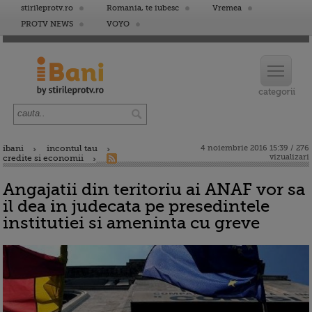
stirileprotv.ro
Romania, te iubesc
Vremea
PROTV NEWS
VOYO
ibani
incontul tau
4 noiembrie 2016 15:39 / 276
vizualizari
credite si economii
Angajatii din teritoriu ai ANAF vor sa
il dea in judecata pe presedintele
institutiei si ameninta cu greve