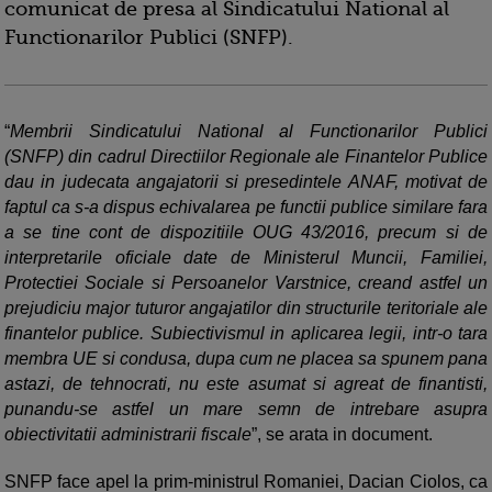
comunicat de presa al Sindicatului National al
Functionarilor Publici (SNFP).
“
Membrii Sindicatului National al Functionarilor Publici
(SNFP) din cadrul Directiilor Regionale ale Finantelor Publice
dau in judecata angajatorii si presedintele ANAF, motivat de
faptul ca s-a dispus echivalarea pe functii publice similare fara
a se tine cont de dispozitiile OUG 43/2016, precum si de
interpretarile oficiale date de Ministerul Muncii, Familiei,
Protectiei Sociale si Persoanelor Varstnice, creand astfel un
prejudiciu major tuturor angajatilor din structurile teritoriale ale
finantelor publice. Subiectivismul in aplicarea legii, intr-o tara
membra UE si condusa, dupa cum ne placea sa spunem pana
astazi, de tehnocrati, nu este asumat si agreat de finantisti,
punandu-se astfel un mare semn de intrebare asupra
obiectivitatii administrarii fiscale
”, se arata in document.
SNFP face apel la prim-ministrul Romaniei, Dacian Ciolos, ca