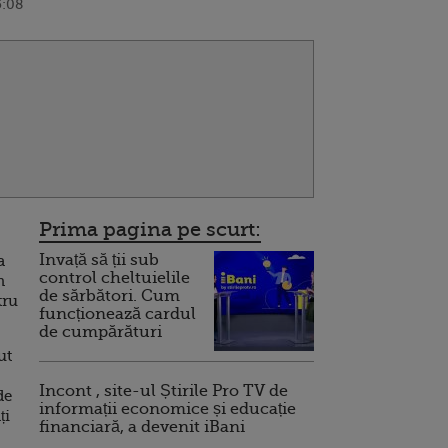
5:08
Prima pagina pe scurt:
Invață să ții sub
a
control cheltuielile
n
de sărbători. Cum
tru
funcționează cardul
de cumpărături
ut
Incont , site-ul Știrile Pro TV de
de
informații economice și educație
ți
financiară, a devenit iBani