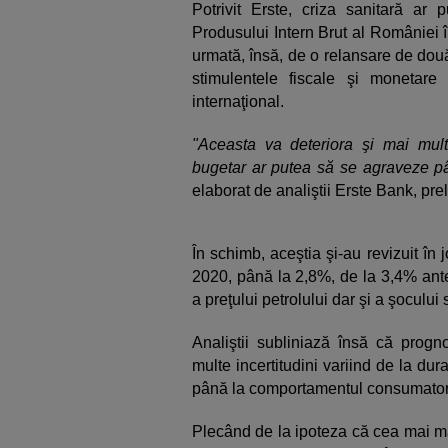
Potrivit Erste, criza sanitară a
Produsului Intern Brut al României în
urmată, însă, de o relansare de două 
stimulentele fiscale şi monetare
internaţional.
"Aceasta va deteriora şi mai mult 
bugetar ar putea să se agraveze p
elaborat de analiştii Erste Bank, pre
În schimb, aceştia şi-au revizuit în jo
2020, până la 2,8%, de la 3,4% anter
a preţului petrolului dar şi a şocului 
Analiştii subliniază însă că progn
multe incertitudini variind de la d
până la comportamentul consumatori
Plecând de la ipoteza că cea mai ma