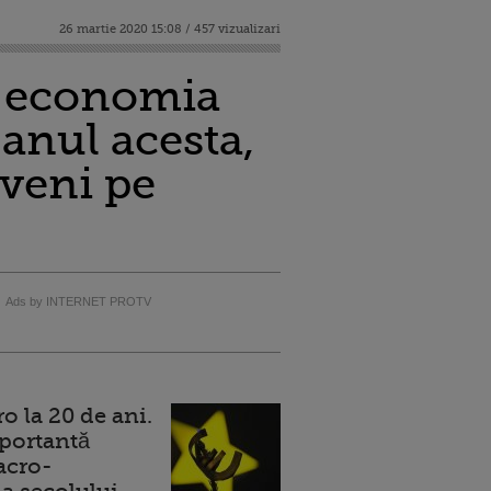
26 martie 2020 15:08 / 457 vizualizari
ă economia
anul acesta,
eveni pe
Ads by INTERNET PROTV
 la 20 de ani.
portantă
acro-