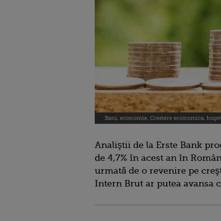
Bani, economie, Crestere economica, buge
Analiştii de la Erste Bank p
de 4,7% în acest an în Român
urmată de o revenire pe creş
Intern Brut ar putea avansa 