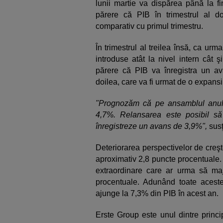
lunii martie va dispărea până la fi
părere că PIB în trimestrul al 
comparativ cu primul trimestru.
În trimestrul al treilea însă, ca urm
introduse atât la nivel intern cât 
părere că PIB va înregistra un av
doilea, care va fi urmat de o expansi
"Prognozăm că pe ansamblul anulu
4,7%. Relansarea este posibil s
înregistreze un avans de 3,9%",
susţ
Deteriorarea perspectivelor de creş
aproximativ 2,8 puncte procentuale.
extraordinare care ar urma să maj
procentuale. Adunând toate aceste 
ajunge la 7,3% din PIB în acest an.
Erste Group este unul dintre principa