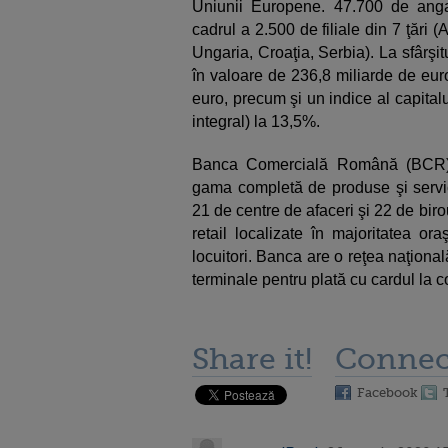
Uniunii Europene. 47.700 de angaj
cadrul a 2.500 de filiale din 7 ţări
Ungaria, Croaţia, Serbia). La sfârşit
în valoare de 236,8 miliarde de euro
euro, precum şi un indice al capita
integral) la 13,5%.
Banca Comercială Română (BCR)
gama completă de produse şi servici
21 de centre de afaceri şi 22 de biro
retail localizate în majoritatea or
locuitori. Banca are o reţea naţion
terminale pentru plată cu cardul la c
Share it!
Connec
Facebook