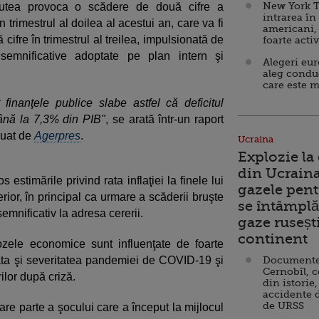
New York T
r putea provoca o scădere de două cifre a
intrarea în
 trimestrul al doilea al acestui an, care va fi
americani,
cifre în trimestrul al treilea, impulsionată de
foarte acti
 semnificative adoptate pe plan intern şi
Alegeri eu
aleg condu
care este m
finanţele publice slabe astfel că deficitul
ână la 7,3% din PIB"
, se arată într-un raport
luat de
Agerpres
.
Ucraina
Explozie la
din Ucraina
s estimările privind rata inflaţiei la finele lui
gazele pent
ior, în principal ca urmare a scăderii bruşte
se întâmplă 
semnificativ la adresa cererii.
gaze ruseșt
continent
ozele economice sunt influenţate de foarte
urata şi severitatea pandemiei de COVID-19 şi
Documente d
Cernobîl, c
lor după criză.
din istorie,
accidente 
de URSS
re parte a şocului care a început la mijlocul