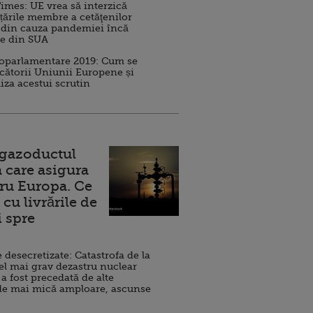
imes: UE vrea să interzică
 țările membre a cetăţenilor
 din cauza pandemiei încă
ve din SUA
roparlamentare 2019: Cum se
cătorii Uniunii Europene și
iza acestui scrutin
 gazoductul
 care asigura
ru Europa. Ce
cu livrările de
i spre
esecretizate: Catastrofa de la
el mai grav dezastru nuclear
 a fost precedată de alte
de mai mică amploare, ascunse