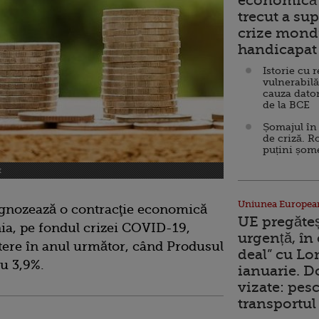
economică 
trecut a sup
crize mondi
handicapat 
Istorie cu 
vulnerabilă
cauza dator
de la BCE
Șomajul în 
de criză. R
puțini șom
t
Uniunea Europea
rognozează o contracţie economică
UE pregăte
ia, pe fondul crizei COVID-19,
urgență, în
tere în anul următor, când Produsul
deal” cu Lo
cu 3,9%.
ianuarie. 
vizate: pesc
transportul 