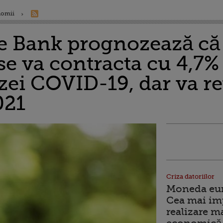
nomii
ste Bank prognozează c
e va contracta cu 4,7% 
zei COVID-19, dar va r
021
Criza datoriilor
Moneda euro
Cea mai im
realizare m