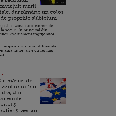
a secolului
raviețuit marii
ale, dar rămâne un colos
de propriile slăbiciuni
repetiție: zona euro, extrem de
 la șocuri, în principal din
iilor. Avertisment îngrijorător
Europa a atins nivelul dinainte
omânia, între țările cu cei mai
eri
na
ște măsuri de
 cazul unui ”no
ndra, din
Domeniile
uitul şi
rutier şi aerian