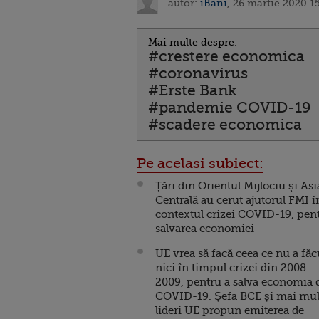
autor:
iBani
, 26 martie 2020 1
Mai multe despre:
#crestere economica
#coronavirus
#Erste Bank
#pandemie COVID-19
#scadere economica
Pe acelasi subiect:
Țări din Orientul Mijlociu şi Asi
Centrală au cerut ajutorul FMI î
contextul crizei COVID-19, pen
salvarea economiei
UE vrea să facă ceea ce nu a făc
nici în timpul crizei din 2008-
2009, pentru a salva economia 
COVID-19. Șefa BCE și mai mul
lideri UE propun emiterea de