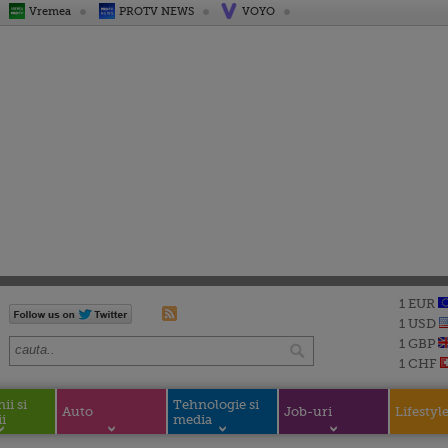
Vremea
PROTV NEWS
VOYO
1 EUR
1 USD
1 GBP
1 CHF
i si
Tehnologie si
Auto
Job-uri
Lifestyl
i
media