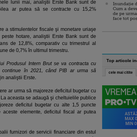
nele lunii mai, analiştii Erste Bank sunt de
Inundație d
Cum a deve
doilea ar putea să se contracte cu 15,2%
de pe urma
face tot po
are a stimulentelor fiscale şi monetare uriaşe
şi peste hotare, analiştii Erste Bank sunt de
ans de 12,8%, comparativ cu trimestrul al
une de 0,7% în ultimul trimestru.
Top articole i
i Produsul Intern Brut se va contracta cu
ă continue în 2021, când PIB ar urma să
cele mai citite
in analiştii Erste.
tere ar urma să majoreze deficitul bugetar cu
 La aceasta se adaugă şi cheltuielile publice
oreze deficitul bugetar cu alte 1,5 puncte
aceste elemente, deficitul fiscal ar putea
lii furnizori de servicii financiare din estul