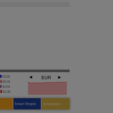
EUR
RON
RON
RON
RON
e
Smart People
Infografice