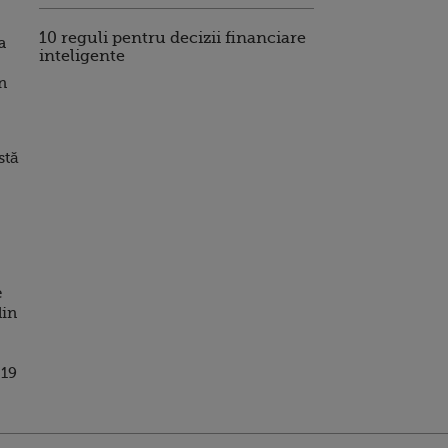
10 reguli pentru decizii financiare
a
inteligente
n
stă
e
din
-19