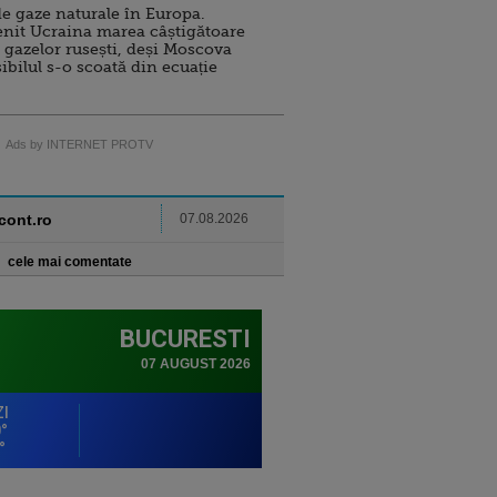
e gaze naturale în Europa.
nit Ucraina marea câștigătoare
 gazelor rusești, deși Moscova
sibilul s-o scoată din ecuație
Ads by INTERNET PROTV
ncont.ro
07.08.2026
cele mai comentate