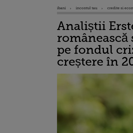
ibani
incontul tau
credite si eco
Analiștii Er
românească s
pe fondul cri
creștere în 2