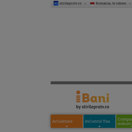
stirileprotv.ro
Romania, te iubesc
Compani
Actualitate
inContul Tau
industri