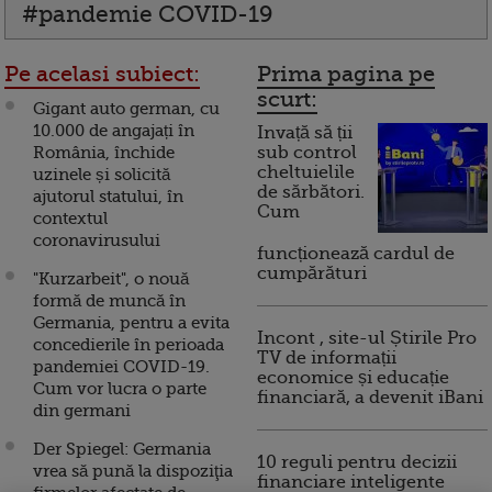
#pandemie COVID-19
Pe acelasi subiect:
Prima pagina pe
scurt:
Gigant auto german, cu
10.000 de angajați în
Invață să ții
România, închide
sub control
cheltuielile
uzinele și solicită
de sărbători.
ajutorul statului, în
Cum
contextul
coronavirusului
funcționează cardul de
cumpărături
"Kurzarbeit", o nouă
formă de muncă în
Germania, pentru a evita
Incont , site-ul Știrile Pro
concedierile în perioada
TV de informații
pandemiei COVID-19.
economice și educație
Cum vor lucra o parte
financiară, a devenit iBani
din germani
Der Spiegel: Germania
10 reguli pentru decizii
vrea să pună la dispoziţia
financiare inteligente