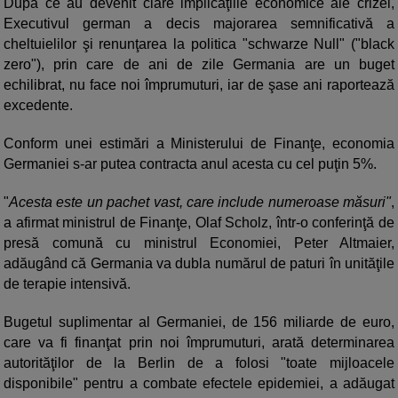
După ce au devenit clare implicaţiile economice ale crizei,
Executivul german a decis majorarea semnificativă a
cheltuielilor şi renunţarea la politica "schwarze Null" ("black
zero"), prin care de ani de zile Germania are un buget
echilibrat, nu face noi împrumuturi, iar de şase ani raportează
excedente.
Conform unei estimări a Ministerului de Finanţe, economia
Germaniei s-ar putea contracta anul acesta cu cel puţin 5%.
"
Acesta este un pachet vast, care include numeroase măsuri"
,
a afirmat ministrul de Finanţe, Olaf Scholz, într-o conferinţă de
presă comună cu ministrul Economiei, Peter Altmaier,
adăugând că Germania va dubla numărul de paturi în unităţile
de terapie intensivă.
Bugetul suplimentar al Germaniei, de 156 miliarde de euro,
care va fi finanţat prin noi împrumuturi, arată determinarea
autorităţilor de la Berlin de a folosi "toate mijloacele
disponibile" pentru a combate efectele epidemiei, a adăugat