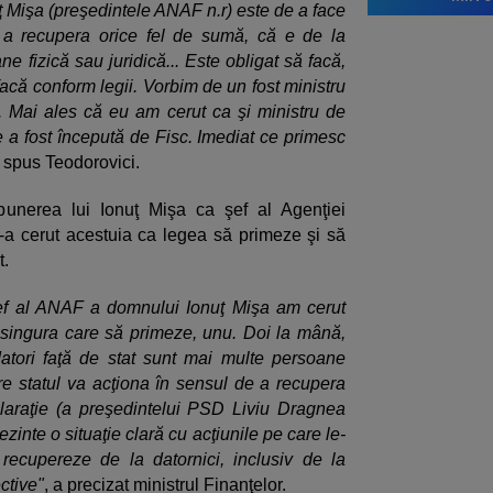
 Mişa (preşedintele ANAF n.r) este de a face
 a recupera orice fel de sumă, că e de la
e fizică sau juridică... Este obligat să facă,
 facă conform legii. Vorbim de un fost ministru
i. Mai ales că eu am cerut ca şi ministru de
e a fost începută de Fisc. Imediat ce primesc
a spus Teodorovici.
punerea lui Ionuţ Mişa ca şef al Agenţiei
-a cerut acestuia ca legea să primeze şi să
t.
ef al ANAF a domnului Ionuţ Mişa am cerut
e singura care să primeze, unu. Doi la mână,
datori faţă de stat sunt mai multe persoane
are statul va acţiona în sensul de a recupera
claraţie (a preşedintelui PSD Liviu Dragnea
zinte o situaţie clară cu acţiunile pe care le-
 recupereze de la datornici, inclusiv de la
ctive"
, a precizat ministrul Finanţelor.