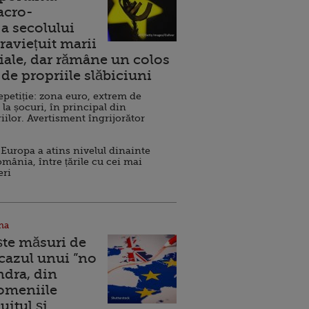
acro-
a secolului
raviețuit marii
ale, dar rămâne un colos
de propriile slăbiciuni
repetiție: zona euro, extrem de
 la șocuri, în principal din
iilor. Avertisment îngrijorător
Europa a atins nivelul dinainte
omânia, între țările cu cei mai
eri
na
ște măsuri de
 cazul unui ”no
ndra, din
Domeniile
uitul şi