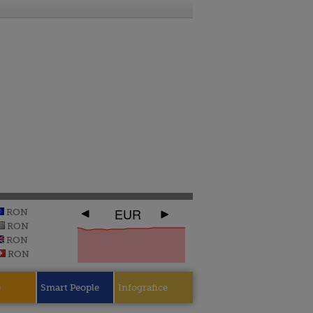
EUR
RON
RON
RON
RON
e
Smart People
Infografice