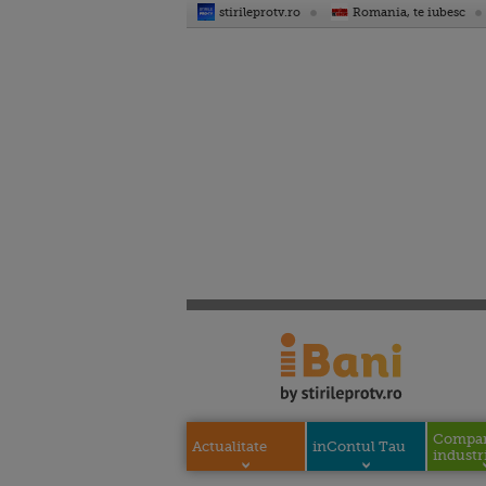
stirileprotv.ro
Romania, te iubesc
Compani
Actualitate
inContul Tau
industri