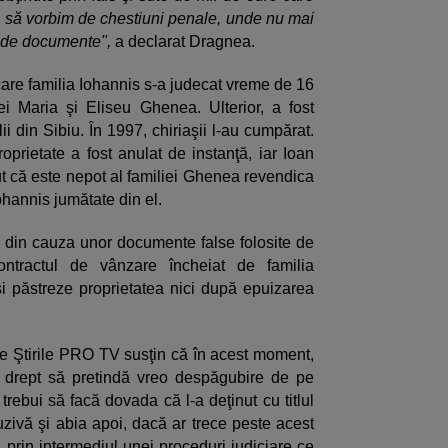
a să vorbim de chestiuni penale, unde nu mai
te de documente",
a declarat Dragnea.
 care familia Iohannis s-a judecat vreme de 16
liei Maria şi Eliseu Ghenea. Ulterior, a fost
lii din Sibiu. În 1997, chiriaşii l-au cumpărat.
roprietate a fost anulat de instanţă, iar Ioan
ut că este nepot al familiei Ghenea revendica
Iohannis jumătate din el.
ă, din cauza unor documente false folosite de
contractul de vânzare încheiat de familia
îşi păstreze proprietatea nici după epuizarea
i de Ştirile PRO TV susţin că în acest moment,
n drept să pretindă vreo despăgubire de pe
trebui să facă dovada că l-a deţinut cu titlul
buzivă şi abia apoi, dacă ar trece peste acest
 prin intermediul unei proceduri judiciare ce