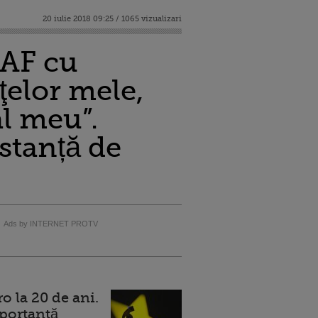
20 iulie 2018 09:25 / 1065 vizualizari
NAF cu
ţelor mele,
al meu”.
stanță de
Ads by INTERNET PROTV
 la 20 de ani.
portantă