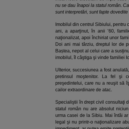
nu se dau înapoi la statul român. C
sunt interpretări, sunt fapte dovedi
Imobilul din centrul Sibiului, pentru
ani, a aparţinut, în anii ’60, fami
naţionalizat, apoi închiriat unor fami
Doi ani mai târziu, dreptul lor de p
Baștea, nepot al celui care a susţin
imobilul, îl câştiga şi vinde familiei 
Ulterior, succesiunea a fost anulat
pretinsul moştenitor. La fel şi 
preşedintelui, care nu a reuşit să 
cailor extraordinare de atac.
Specialiştii în drept civil consultaţ
statul român nu are absolut niciu
urma casei de la Sibiu. Mai întâi ar 
legal şi nu printr-o naţionalizare a
impediment, ar putea emite pretenţii