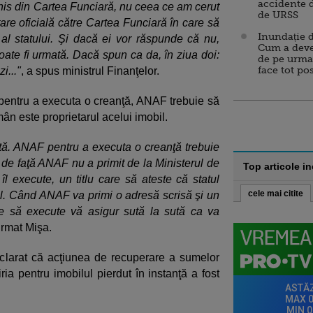
accidente 
annis din Cartea Funciară, nu ceea ce am cerut
de URSS
tare oficială către Cartea Funciară în care să
Inundație d
 al statului. Şi dacă ei vor răspunde că nu,
Cum a deve
ate fi urmată. Dacă spun ca da, în ziua doi:
de pe urma
face tot po
i..."
, a spus ministrul Finanţelor.
, pentru a executa o creanţă, ANAF trebuie să
omân este proprietarul acelui imobil.
tă. ANAF pentru a executa o creanţă trebuie
 de faţă ANAF nu a primit de la Ministerul de
Top articole i
 îl execute, un titlu care să ateste că statul
cele mai citite
il. Când ANAF va primi o adresă scrisă şi un
e să execute vă asigur sută la sută ca va
firmat Mişa.
clarat că acţiunea de recuperare a sumelor
ria pentru imobilul pierdut în instanţă a fost