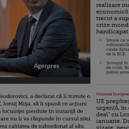
realizare m
economică 
trecut a sup
crize mondi
handicapat 
Istorie cu 
vulnerabilă
cauza dator
de la BCE
Șomajul în 
de criză. R
puțini șom
Uniunea Europea
odorovici, a declarat că îi trimite o
UE pregăte
, Ionuţ Mişa, să îi spună ce acţiuni
urgență, în
a locuinţei pierdute în instanţă de
deal” cu Lo
 care nu îi va răspunde în cursul zilei
ianuarie. 
vea calitatea de subordonat al său.
vizate: pesc