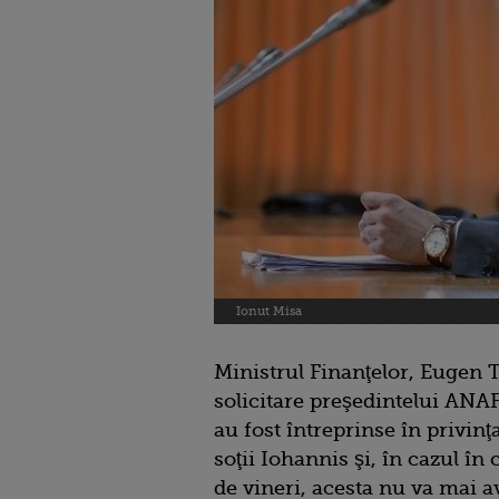
Ionut Misa
Ministrul Finanţelor, Eugen Te
solicitare preşedintelui ANAF
au fost întreprinse în privinţ
soţii Iohannis şi, în cazul în
de vineri, acesta nu va mai a