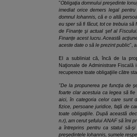
"
Obligaţia domnului preşedinte Ionuţ
imediat orice demers legal pentru
domnul Iohannis, că e o altă persoan
eu sper să fi făcut, tot ce trebuia să
de Finanţe şi actual şef al Fisculu
Finanţe acest lucru. Această acţiun
aceste date o să le prezint public
", 
El a subliniat că, încă de la pro
Naţionale de Administrare Fiscală i
recupereze toate obligaţiile către sta
"De la propunerea pe funcţia de ş
foarte clar acestuia ca legea să fi
aici, în categoria celor care sunt 
fizice, persoane juridice, faţă de c
toate obligaţiile. După această de
n.r), am cerut şefului ANAF să îmi pre
a întreprins pentru ca statul să-şi
preşedintele Iohannis, sumele respe