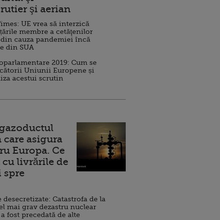
rutier şi aerian
imes: UE vrea să interzică
 țările membre a cetăţenilor
 din cauza pandemiei încă
ve din SUA
roparlamentare 2019: Cum se
cătorii Uniunii Europene și
iza acestui scrutin
 gazoductul
 care asigura
ru Europa. Ce
cu livrările de
i spre
esecretizate: Catastrofa de la
el mai grav dezastru nuclear
 a fost precedată de alte