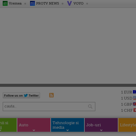
Vremea
PROTV NEWS
VOYO
1 EUR
1 USD
1 GBP
1 CHF
i si
Tehnologie si
Auto
Job-uri
Lifestyl
i
media