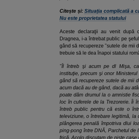
Citește și:
Situația complicată a ca
Nu este proprietatea statului
Aceste declaraţii au venit după c
Dragnea, i-a întrebat public pe şef
gând să recupereze "sutele de mii d
trebuie să le dea înapoi statului rom
"Îl întreb şi acum pe dl Mişa, c
instituţie, precum şi onor Ministeru
gând să recupereze sutele de mii de
acum dacă au de gând, dacă au atât 
poate dăm drumul la o amnistie fisc
loc în cuferele de la Trezorerie. Îi în
întreb public pentru că este o înt
televiziune, o întrebare legitimă, l
plângerea penală împotriva dlui Io
ping-pong între DNĂ, Parchetul de l
frică. Acolo discutam de nişte case 