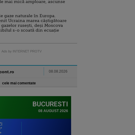
de mai mică amploare, ascunse
e gaze naturale în Europa.
nit Ucraina marea câștigătoare
 gazelor rusești, deși Moscova
sibilul s-o scoată din ecuație
Ads by INTERNET PROTV
ncont.ro
08.08.2026
cele mai comentate