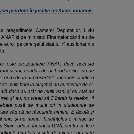
sei pierdute în justiție de Klaus Iohannis.
e preşedintele Camerei Deputaţilor, Liviu
ul ANAF şi pe ministrul Finanţelor când au de
e euro" pe care şeful statului Klaus Iohannis
ân.
are este preşedintele ANAF, dacă această
l Finanţelor, condus de dl Teodorovici, au de
 euro de la dl preşedinte Iohannis. Îi întreb
de mulţi bani la buget şi nu au nevoie de ei,
ală dacă au atât de mulţi bani şi nu mai au
treb şi eu, nu vreau să îi întreb la telefon, îi
rebare pusă de multe ori în studiourile de
a care văd că nu răspunde nimeni. E făcută şi
ahnnis şi nu numai, bineînţeles o minge de
a Sibiu, adusă înapoi la DNĂ, pentru că le e
obţinute prin fals şi sute de mii de euro care