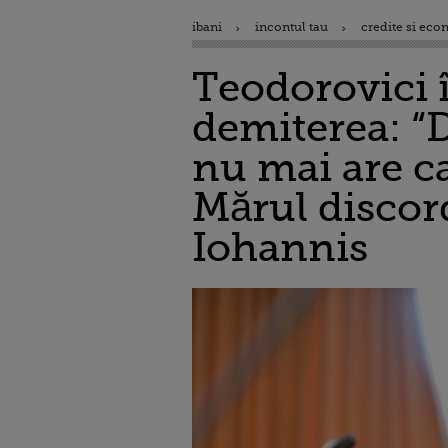
ibani
incontul tau
credite si eco
Teodorovici 
demiterea: “
nu mai are ca
Mărul discord
Iohannis