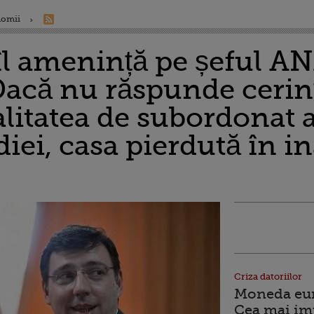
nomii
îl amenință pe șeful A
Dacă nu răspunde cerin
litatea de subordonat 
iei, casa pierdută în in
Criza datoriilor
Moneda euro
Cea mai im