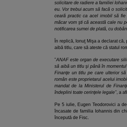
solicitare de radiere a familiei Ioh
eu. Vor trebui acum să facă o solici
ceară practic ca acel imobil să fie
măcar vom şti că această cale nu po
notificarea sumei de plată, cu dobânz
În replică, Ionuţ Mişa a declarat că
aibă titlu, care să ateste că statul r
"
ANAF este organ de executare sili
să aibă un titlu şi până în momentul
Finanţe un titlu pe care ulterior să
român este proprietarul acelui imob
mandat de la Ministerul de Finanţ
îndeplini toate cerinţele legale"
, a a
Pe 5 iulie, Eugen Teodorovici a de
încasate de familia Iohannis din chi
începută de Fisc.