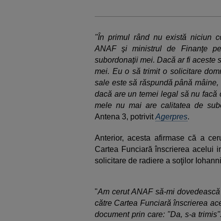
"În primul rând nu există niciun co
ANAF şi ministrul de Finanţe p
subordonaţii mei. Dacă ar fi aceste 
mei. Eu o să trimit o solicitare do
sale este să răspundă până mâine, s
dacă are un temei legal să nu facă
mele nu mai are calitatea de sub
Antena 3, potrivit
Agerpres
.
Anterior, acesta afirmase că a ce
Cartea Funciară înscrierea acelui imo
solicitare de radiere a soţilor Iohan
"
Am cerut ANAF să-mi dovedească s
către Cartea Funciară înscrierea acelu
document prin care: "Da, s-a trimis"