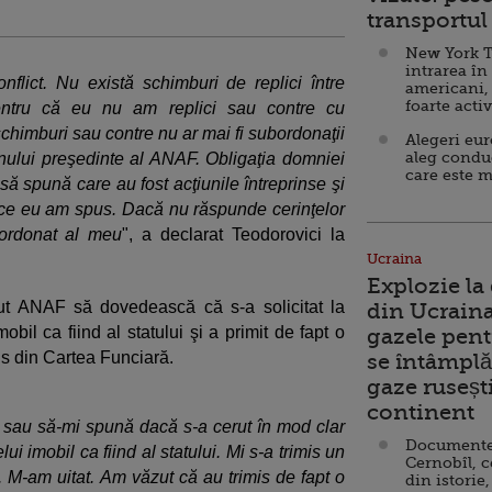
transportul 
New York T
intrarea în
nflict. Nu există schimburi de replici între
americani,
foarte acti
entru că eu nu am replici sau contre cu
schimburi sau contre nu ar mai fi subordonaţii
Alegeri eu
aleg condu
mnului preşedinte al ANAF. Obligaţia domniei
care este m
ă spună care au fost acţiunile întreprinse şi
 ce eu am spus. Dacă nu răspunde cerinţelor
ordonat al meu
", a declarat Teodorovici la
Ucraina
Explozie la
rut ANAF să dovedească că s-a solicitat la
din Ucraina
bil ca fiind al statului şi a primit de fapt o
gazele pent
nis din Cartea Funciară.
se întâmplă 
gaze ruseșt
continent
au să-mi spună dacă s-a cerut în mod clar
Documente d
i imobil ca fiind al statului. Mi s-a trimis un
Cernobîl, c
. M-am uitat. Am văzut că au trimis de fapt o
din istorie,