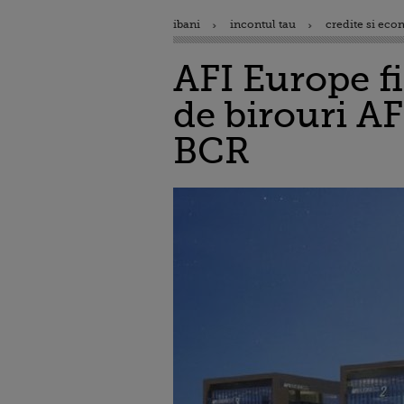
ibani
incontul tau
credite si eco
AFI Europe fi
de birouri AF
BCR