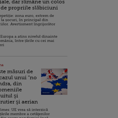
ale, dar rămâne un colos
de propriile slăbiciuni
repetiție: zona euro, extrem de
 la șocuri, în principal din
iilor. Avertisment îngrijorător
Europa a atins nivelul dinainte
omânia, între țările cu cei mai
eri
na
ște măsuri de
 cazul unui ”no
ndra, din
Domeniile
uitul şi
rutier şi aerian
imes: UE vrea să interzică
 țările membre a cetăţenilor