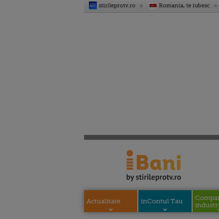
stirileprotv.ro
Romania, te iubesc
Compani
Actualitate
inContul Tau
industri