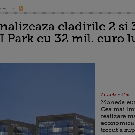
nomii
nalizeaza cladirile 2 si 
I Park cu 32 mil. euro l
Criza datoriilor
Moneda euro
Cea mai im
realizare m
economică 
trecut a sup