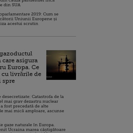
 din cauza pandemiei încă
ve din SUA
roparlamentare 2019: Cum se
cătorii Uniunii Europene și
iza acestui scrutin
 gazoductul
 care asigura
ru Europa. Ce
cu livrările de
i spre
esecretizate: Catastrofa de la
el mai grav dezastru nuclear
 a fost precedată de alte
de mai mică amploare, ascunse
e gaze naturale în Europa.
nit Ucraina marea câștigătoare