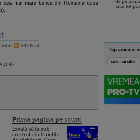
de pe urma
e cea mai mare banca din Romania dupa
face tot po
o).
t
Twitter
RSS Feed
Top articole i
cele mai citite
4 11:46
Prima pagina pe scurt:
Invață să ții sub
control cheltuielile