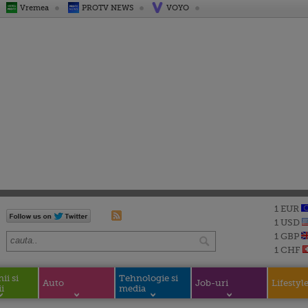
Vremea
PROTV NEWS
VOYO
1 EUR
1 USD
1 GBP
1 CHF
i si
Tehnologie si
Auto
Job-uri
Lifestyl
i
media