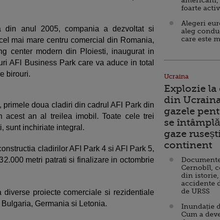
americani,
foarte acti
Alegeri eu
 din anul 2005, compania a dezvoltat si
aleg condu
care este m
cel mai mare centru comercial din Romania,
ng center modern din Ploiesti, inaugurat in
ouri AFI Business Park care va aduce in total
 birouri.
Ucraina
Explozie la
din Ucraina
, primele doua cladiri din cadrul AFI Park din
gazele pent
 acest an al treilea imobil. Toate cele trei
se întâmplă 
, sunt inchiriate integral.
gaze ruseșt
continent
nstructia cladirilor AFI Park 4 si AFI Park 5,
32.000 metri patrati si finalizare in octombrie
Documente d
Cernobîl, c
din istorie,
accidente 
de URSS
diverse proiecte comerciale si rezidentiale
 Bulgaria, Germania si Letonia.
Inundație d
Cum a deve