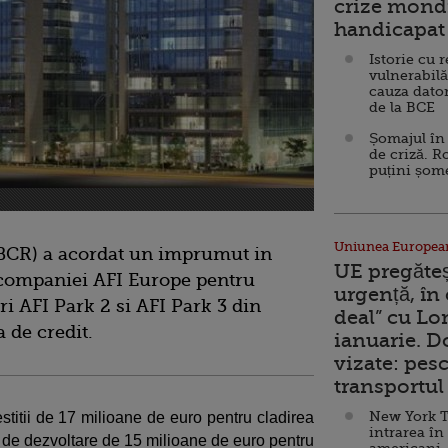
crize mondi
handicapat 
Istorie cu 
vulnerabilă
cauza dator
de la BCE
Șomajul în 
de criză. R
puțini șom
Uniunea Europea
CR) a acordat un imprumut in
UE pregăte
 companiei AFI Europe pentru
urgență, în
uri AFI Park 2 si AFI Park 3 din
deal” cu Lo
a de credit.
ianuarie. 
vizate: pesc
transportul 
New York T
stitii de 17 milioane de euro pentru cladirea
intrarea în
t de dezvoltare de 15 milioane de euro pentru