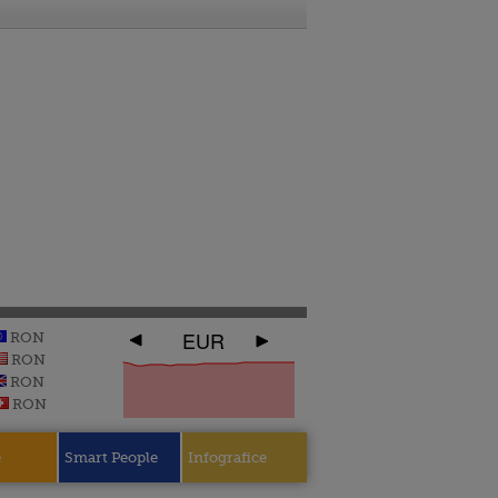
EUR
RON
RON
RON
RON
e
Smart People
Infografice