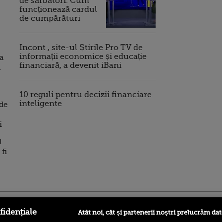
de sărbători. Cum
funcționează cardul
de cumpărături
Incont , site-ul Știrile Pro TV de
informații economice și educație
a
financiară, a devenit iBani
n
10 reguli pentru decizii financiare
inteligente
 de
i
l
 fi
ro
foodstory.ro
Procinema.ro
fidențiale
Atât noi, cât și partenerii noștri prelucrăm dat