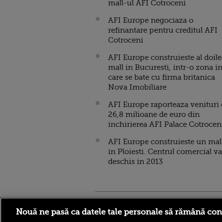
mall-ul AFI Cotroceni
AFI Europe negociaza o
refinantare pentru creditul AFI
Cotroceni
AFI Europe construieste al doile
mall in Bucuresti, intr-o zona i
care se bate cu firma britanica
Nova Imobiliare
AFI Europe raporteaza venituri
26,8 milioane de euro din
inchirierea AFI Palace Cotrocen
AFI Europe construieste un mal
in Ploiesti. Centrul comercial va
deschis in 2013
Stirileprotv.ro
ilike-it.
Nouă ne pasă ca datele tale personale să rămână con