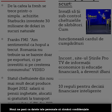
scurt:
De la cafea la fresh se
trece printr-o
Invață să ții
simpla...achizitie.
sub control
cheltuielile
Starbucks investeste 30
de sărbători.
milioane de dolari in
Cum
sucuri naturale
funcționează cardul de
Franks FMI: “Am
cumpărături
sentimentul ca hopul a
trecut. Romania nu
trebuie sa se bazeze doar
Incont , site-ul Știrile Pro
pe exporturi, ci pe
TV de informații
investitii si pe cresterea
economice și educație
consumului” VIDEO
financiară, a devenit iBani
Statul cheltuieste din nou
mai mult decat produce.
10 reguli pentru decizii
Buget 2012: salarii si
financiare inteligente
pensii inghetate, alocatii
si gratuitati la transport
suspendate. 6,5% din PIB
merge in investitii
Nouă ne pasă ca datele tale personale să rămână confidențiale