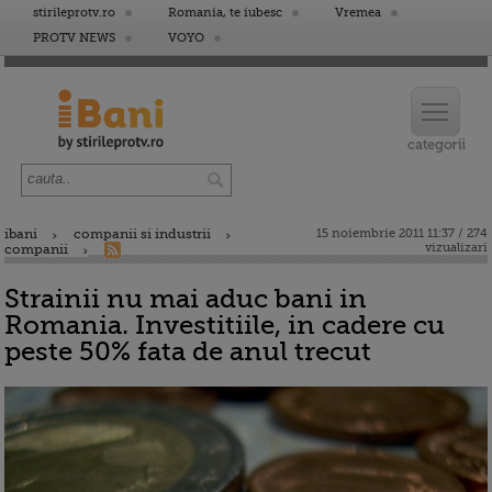
stirileprotv.ro
Romania, te iubesc
Vremea
PROTV NEWS
VOYO
ibani
companii si industrii
15 noiembrie 2011 11:37 / 274
vizualizari
companii
Strainii nu mai aduc bani in
Romania. Investitiile, in cadere cu
peste 50% fata de anul trecut