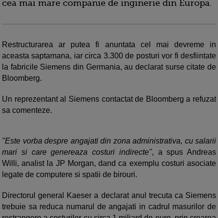
cea mai mare companie de inginerie din Europa.
Restructurarea ar putea fi anuntata cel mai devreme in
aceasta saptamana, iar circa 3.300 de posturi vor fi desfiintate
la fabricile Siemens din Germania, au declarat surse citate de
Bloomberg.
Un reprezentant al Siemens contactat de Bloomberg a refuzat
sa comenteze.
"Este vorba despre angajati din zona administrativa, cu salarii
mari si care genereaza costuri indirecte"
, a spus Andreas
Willi, analist la JP Morgan, dand ca exemplu costuri asociate
legate de computere si spatii de birouri.
Directorul general Kaeser a declarat anul trecuta ca Siemens
trebuie sa reduca numarul de angajati in cadrul masurilor de
restrangere a costurilor cu circa 1 miliard de euro, prin crearea