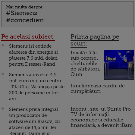
Mai multe despre:
#Siemens
#concedieri
Pe acelasi subiect:
Prima pagina pe
scurt:
Siemens isi extinde
afacerea din energie si
Invață să ții
plateste 7,6 mld. dolari
sub control
cheltuielile
pentru Dresser-Rand
de sărbători.
Cum
Siemens a investit 4,5
mil. euro intr-un centru
funcționează cardul de
IT la Cluj. Va angaja peste
cumpărături
200 de persoane in trei
ani
Incont , site-ul Știrile Pro
Siemens preia integral
TV de informații
un producator de
economice și educație
software din Brasov, cu
financiară, a devenit iBani
afaceri de 14,6 mil. lei.
Renault, Daimler si