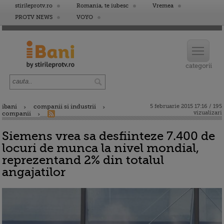
stirileprotv.ro
Romania, te iubesc
Vremea
PROTV NEWS
VOYO
ibani
companii si industrii
5 februarie 2015 17:16 / 195
vizualizari
companii
Siemens vrea sa desfiinteze 7.400 de
locuri de munca la nivel mondial,
reprezentand 2% din totalul
angajatilor