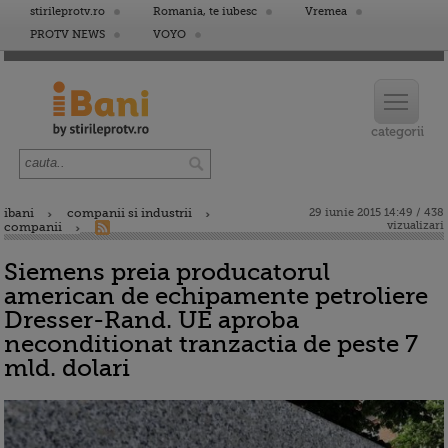
stirileprotv.ro
Romania, te iubesc
Vremea
PROTV NEWS
VOYO
ibani
companii si industrii
29 iunie 2015 14:49 / 438
vizualizari
companii
Siemens preia producatorul
american de echipamente petroliere
Dresser-Rand. UE aproba
neconditionat tranzactia de peste 7
mld. dolari