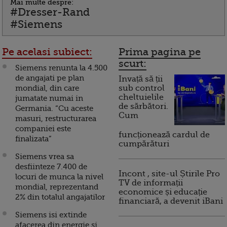
Mai multe despre:
#Dresser-Rand
#Siemens
Pe acelasi subiect:
Prima pagina pe
scurt:
Siemens renunta la 4.500
de angajati pe plan
Invață să ții
mondial, din care
sub control
cheltuielile
jumatate numai in
de sărbători.
Germania. “Cu aceste
Cum
masuri, restructurarea
companiei este
funcționează cardul de
finalizata”
cumpărături
Siemens vrea sa
desfiinteze 7.400 de
Incont , site-ul Știrile Pro
locuri de munca la nivel
TV de informații
mondial, reprezentand
economice și educație
2% din totalul angajatilor
financiară, a devenit iBani
Siemens isi extinde
afacerea din energie si