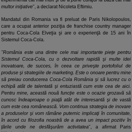
multor iniţiative
", a declarat Nicoleta Eftimiu.
Mandatul din Romania va fi preluat de Paris Nikolopoulos,
care a ocupat anterior poziţia de franchise country manager
pentru Coca-Cola Elveţia şi are o experienţă de 15 ani în
Sistemul Coca-Cola.
"România este una dintre cele mai importante pieţe pentru
Sistemul Coca-Cola, cu o dezvoltare rapidă şi multe idei
inovatoare, de succes, în ceea ce priveşte portofoliul de
produse şi strategiile de marketing. Este o onoare pentru mine
să preiau conducerea Coca-Cola România şi să lucrez cu o
echipă atât de talentată şi entuziastă cum este cea de aici.
Pentru mine, această nouă funcţie este o ocazie grozavă să
cunosc îndeaproape o piaţă atât de interesantă şi de vastă
cum este cea românească. Vom continua strategia de inovare
a produselor şi vom rămâne puternic implicaţi în comunitate,
în acord cu filozofia noastră de a avea un impact pozitiv în
ţările unde ne desfăşurăm activitatea
", a afirmat Paris