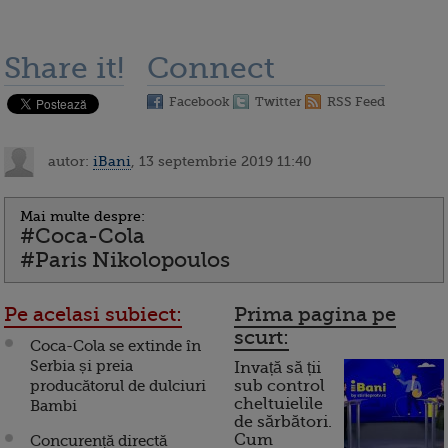
Share it!
Connect
Facebook
Twitter
RSS Feed
autor:
iBani
, 13 septembrie 2019 11:40
Mai multe despre:
#Coca-Cola
#Paris Nikolopoulos
Pe acelasi subiect:
Prima pagina pe
scurt:
Coca-Cola se extinde în
Serbia și preia
Invață să ții
producătorul de dulciuri
sub control
cheltuielile
Bambi
de sărbători.
Cum
Concurență directă