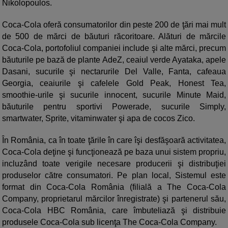
Nikolopoulos.
Coca-Cola oferă consumatorilor din peste 200 de ţări mai mult
de 500 de mărci de băuturi răcoritoare. Alături de mărcile
Coca-Cola, portofoliul companiei include şi alte mărci, precum
băuturile pe bază de plante AdeZ, ceaiul verde Ayataka, apele
Dasani, sucurile şi nectarurile Del Valle, Fanta, cafeaua
Georgia, ceaiurile şi cafelele Gold Peak, Honest Tea,
smoothie-urile şi sucurile innocent, sucurile Minute Maid,
băuturile pentru sportivi Powerade, sucurile Simply,
smartwater, Sprite, vitaminwater şi apa de cocos Zico.
În România, ca în toate ţările în care îşi desfăşoară activitatea,
Coca-Cola deţine şi funcţionează pe baza unui sistem propriu,
incluzând toate verigile necesare producerii şi distribuţiei
produselor către consumatori. Pe plan local, Sistemul este
format din Coca-Cola România (filială a The Coca-Cola
Company, proprietarul mărcilor înregistrate) şi partenerul său,
Coca-Cola HBC România, care îmbuteliază şi distribuie
produsele Coca-Cola sub licenţa The Coca-Cola Company.