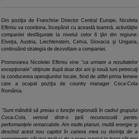
Din poziţia de Franchise Director Central Europe, Nicoleta
Eftimiu va coordona, începând cu această toamnă, activităţile
companiei desfăşurate la nivelul celor 6 ţări din regiune:
Elveţia, Austria, Liechtenstein, Cehia, Slovacia şi Ungaria,
continuând strategia de dezvoltare a companiei.
Promovarea Nicoletei Eftimiu vine "
ca urmare a rezultatelor
excepţionale"
obţinute după doar doi ani şi nouă luni petrecuţi
la conducerea operaţiunilor locale, fiind de altfel prima femeie
care a ocupat poziţia de country manager Coca-Cola
România.
"Sunt mândră să preiau o funcţie regională în cadrul grupului
Coca-Cola, venind dintr-o ţară recunoscută pentru
performanţele remarcabile. Am multe planuri, multă energie şi
deschid acest nou capitol în cariera mea cu dorinţa de a
experimenta cât mai mult şi de a pune curajul la baza cât mai