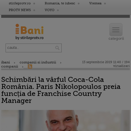
stirileprotv.ro
Romania, te iubesc
Vremea
PROTV NEWS
VOYO
ibani
companii si industrii
13 septembrie 2019 11:40 / 194
vizualizari
companii
Schimbări la vârful Coca-Cola
România. Paris Nikolopoulos preia
funcția de Franchise Country
Manager