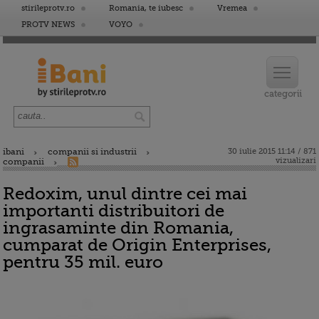
stirileprotv.ro
Romania, te iubesc
Vremea
PROTV NEWS
VOYO
ibani
companii si industrii
30 iulie 2015 11:14 / 871
vizualizari
companii
Redoxim, unul dintre cei mai
importanti distribuitori de
ingrasaminte din Romania,
cumparat de Origin Enterprises,
pentru 35 mil. euro