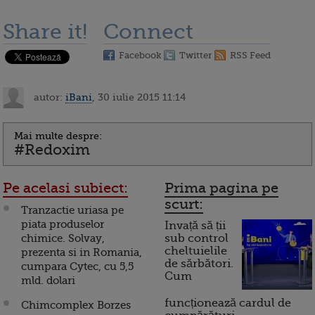
Share it!
Connect
Facebook
Twitter
RSS Feed
autor:
iBani
, 30 iulie 2015 11:14
Mai multe despre:
#Redoxim
Pe acelasi subiect:
Prima pagina pe
scurt:
Tranzactie uriasa pe
piata produselor
Invață să ții
chimice. Solvay,
sub control
cheltuielile
prezenta si in Romania,
de sărbători.
cumpara Cytec, cu 5,5
Cum
mld. dolari
funcționează cardul de
Chimcomplex Borzes