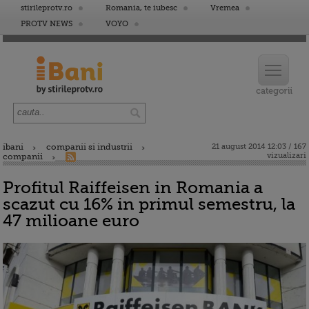
stirileprotv.ro
Romania, te iubesc
Vremea
PROTV NEWS
VOYO
ibani
companii si industrii
21 august 2014 12:03 / 167
vizualizari
companii
Profitul Raiffeisen in Romania a
scazut cu 16% in primul semestru, la
47 milioane euro