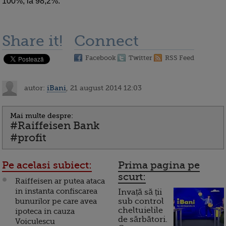
100%, la 98,2%.
Share it!
Connect
Facebook
Twitter
RSS Feed
autor:
iBani
, 21 august 2014 12:03
Mai multe despre:
#Raiffeisen Bank
#profit
Pe acelasi subiect:
Prima pagina pe
scurt:
Raiffeisen ar putea ataca
in instanta confiscarea
Invață să ții
bunurilor pe care avea
sub control
cheltuielile
ipoteca in cauza
de sărbători.
Voiculescu