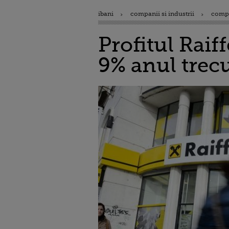
ibani
companii si industrii
comp
Profitul Rai
9% anul trecu