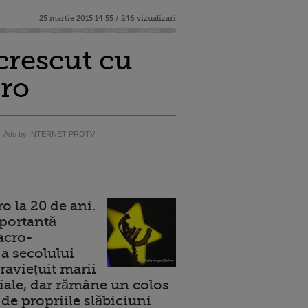
25 martie 2015 14:55 / 246 vizualizari
crescut cu
uro
Ads by INTERNET PROTV
 la 20 de ani.
portantă
acro-
a secolului
raviețuit marii
ale, dar rămâne un colos
de propriile slăbiciuni