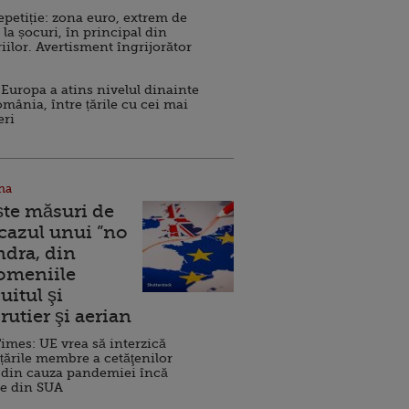
repetiție: zona euro, extrem de
 la șocuri, în principal din
iilor. Avertisment îngrijorător
Europa a atins nivelul dinainte
omânia, între țările cu cei mai
eri
na
ște măsuri de
 cazul unui ”no
ndra, din
Domeniile
uitul şi
rutier şi aerian
imes: UE vrea să interzică
 țările membre a cetăţenilor
 din cauza pandemiei încă
ve din SUA