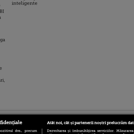
inteligente
e
RBI
n
nga
e
ri,
ro
foodstory.ro
Procinema.ro
fidențiale
Atât noi, cât și partenerii noștri prelucrăm dat
ozitivul dvs., precum
Dezvoltarea și îmbunătățirea serviciilor. Măsurarea