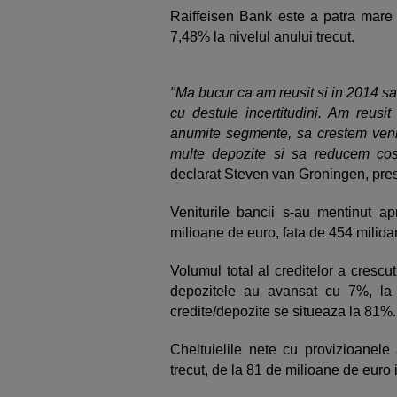
Raiffeisen Bank este a patra mare
7,48% la nivelul anului trecut.
"Ma bucur ca am reusit si in 2014 sa
cu destule incertitudini. Am reusi
anumite segmente, sa crestem venit
multe depozite si sa reducem cost
declarat Steven van Groningen, pres
Veniturile bancii s-au mentinut a
milioane de euro, fata de 454 milio
Volumul total al creditelor a crescu
depozitele au avansat cu 7%, la 4
credite/depozite se situeaza la 81%.
Cheltuielile nete cu provizioanel
trecut, de la 81 de milioane de euro 