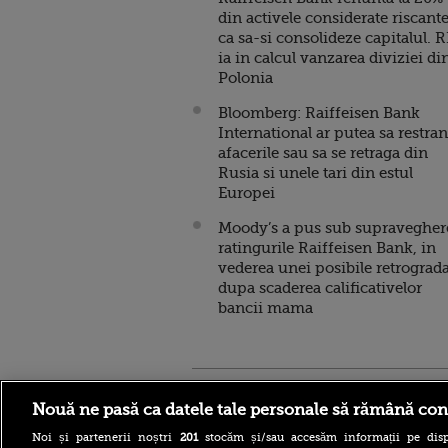
din activele considerate riscant
ca sa-si consolideze capitalul. 
ia in calcul vanzarea diviziei di
Polonia
Bloomberg: Raiffeisen Bank
International ar putea sa restra
afacerile sau sa se retraga din
Rusia si unele tari din estul
Europei
Moody’s a pus sub supravegher
ratingurile Raiffeisen Bank, in
vederea unei posibile retrograda
dupa scaderea calificativelor
bancii mama
Stirileprotv.ro
ilike-it.
Nouă ne pasă ca datele tale personale să rămână con
Noi și partenerii noștri
201
stocăm și/sau accesăm informații pe disp