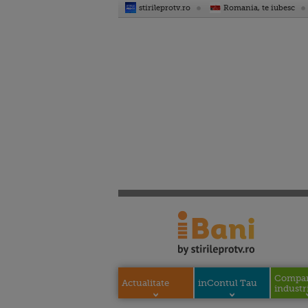
stirileprotv.ro
Romania, te iubesc
Compani
Actualitate
inContul Tau
industri