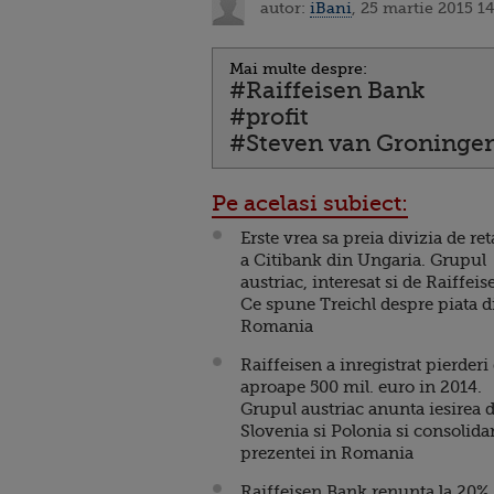
autor:
iBani
, 25 martie 2015 14
Mai multe despre:
#Raiffeisen Bank
#profit
#Steven van Groninge
Pe acelasi subiect:
Erste vrea sa preia divizia de ret
a Citibank din Ungaria. Grupul
austriac, interesat si de Raiffeis
Ce spune Treichl despre piata d
Romania
Raiffeisen a inregistrat pierderi
aproape 500 mil. euro in 2014.
Grupul austriac anunta iesirea 
Slovenia si Polonia si consolida
prezentei in Romania
Raiffeisen Bank renunta la 20%