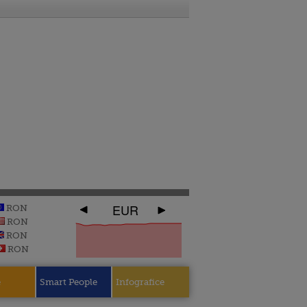
EUR
RON
RON
RON
RON
e
Smart People
Infografice