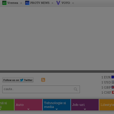
Vremea
PROTV NEWS
VOYO
1 EUR
1 USD
1 GBP
1 CHF
i si
Tehnologie si
Auto
Job-uri
Lifestyl
i
media