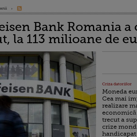
anii
ffeisen Bank Romania a 
t, la 113 milioane de e
Criza datoriilor
Moneda euro
Cea mai im
realizare m
economică 
trecut a sup
crize mondi
handicapat 