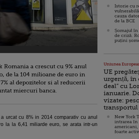
Istorie cu 
vulnerabilă
cauza dator
de la BCE
Șomajul în 
de criză. R
puțini șom
Uniunea Europea
ank Romania a crescut cu 9% anul
UE pregăte
ro, de la 104 milioane de euro in
urgență, în
7% al depozitelor si al reducerii
deal” cu Lo
untat miercuri banca.
ianuarie. 
vizate: pesc
transportul 
New York T
k a urcat cu 8% in 2014 comparativ cu anul
intrarea în
ro la la 6,41 miliarde euro, se arata intr-un
americani,
foarte acti