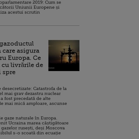
roparlamentare 2019: Cum se
cătorii Uniunii Europene și
iza acestui scrutin
 gazoductul
 care asigura
ru Europa. Ce
cu livrările de
i spre
esecretizate: Catastrofa de la
el mai grav dezastru nuclear
 a fost precedată de alte
de mai mică amploare, ascunse
e gaze naturale în Europa.
nit Ucraina marea câștigătoare
 gazelor rusești, deși Moscova
sibilul s-o scoată din ecuație