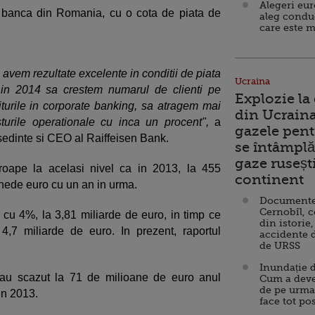
Alegeri eu
 banca din Romania, cu o cota de piata de
aleg condu
care este m
 avem rezultate excelente in conditii de piata
Ucraina
t in 2014 sa crestem numarul de clienti pe
Explozie la
urile in corporate banking, sa atragem mai
din Ucraina
urile operationale cu inca un procent",
a
gazele pent
edinte si CEO al Raiffeisen Bank.
se întâmplă 
gaze ruseșt
proape la acelasi nivel ca in 2013, la 455
continent
anede euro cu un an in urma.
Documente d
Cernobîl, c
t cu 4%, la 3,81 miliarde de euro, in timp ce
din istorie,
,7 miliarde de euro. In prezent, raportul
accidente 
de URSS
Inundație d
e au scazut la 71 de milioane de euro anul
Cum a deve
de pe urma
in 2013.
face tot po