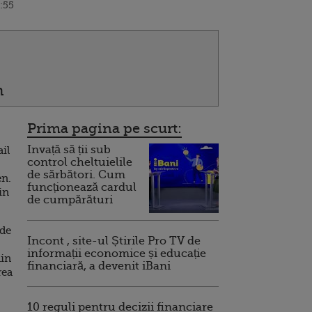
:55
n
Prima pagina pe scurt:
Invață să ții sub
ail
control cheltuielile
de sărbători. Cum
en.
funcționează cardul
in
de cumpărături
 de
Incont , site-ul Știrile Pro TV de
informații economice și educație
din
financiară, a devenit iBani
rea
10 reguli pentru decizii financiare