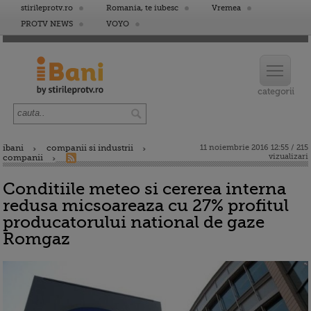
stirileprotv.ro
Romania, te iubesc
Vremea
PROTV NEWS
VOYO
ibani
companii si industrii
11 noiembrie 2016 12:55 / 215
vizualizari
companii
Conditiile meteo si cererea interna
redusa micsoareaza cu 27% profitul
producatorului national de gaze
Romgaz