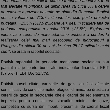
"Performantele societatii in primele 9 luni ale anului 2016 au
fost afectate in principal de diminuarea cu circa 6% a cererii
de consum a gazelor naturale pe piata din Romania. Profitul
net, in valoare de 713,7 milioane lei, este peste proiectia
bugetara, +15,5% (617,9 milioane lei), desi in scadere fata de
perioada comparativa a anului 2015 (-26,8%). Explorarea
intensiva a zonei de mare adancime onshore a condus la
realizarea celei mai mari descoperiri de hidrocarburi a
Romgaz din ultimii 30 de ani de circa 25-27 miliarde metri
cub
i", se arata in raportul sociatatii.
Potrivit raportului, in perioada mentionata societatea si-a
pastrat marje foarte bune ale indicatorilor financiari EBIT
(37,5%) si EBITDA (52,3%).
Potrivit sursei citate, vanzarile de gaze au fost afectate
semnificativ de conditiile meteorologice, diminuarea drastica a
cererii de gaze in sectoarele cheie, cadrul de reglementare
imprecis pentru constituirea stocurilor minime de gaze,
competitia cu sursa din import, precum si de cadrul fiscal