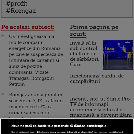
#profit
#Romgaz
Pe acelasi subiect:
Prima pagina pe
scurt:
CE investigheaza mai
multe companii
Invață să ții
energetice din Romania,
sub control
cheltuielile
pe care le suspecteaza de
de sărbători.
infiintare de carteluri si
Cum
abuz de pozitie
dominanta. Vizate:
funcționează cardul de
Transgaz, Romgaz si
cumpărături
Petrom
Romgaz anunta profit in
Incont , site-ul Știrile Pro
scadere cu 7,5% si afaceri
TV de informații
mai mici cu 5,7%, ca
economice și educație
urmare a reducerii
financiară, a devenit iBani
livrarilor de gaze din
import
Nouă ne pasă ca datele tale personale să rămână confidențiale
10 reguli pentru decizii
Noi și partenerii noștri
201
stocăm și/sau accesăm informații pe dispozitivul dvs., precum identificatorii